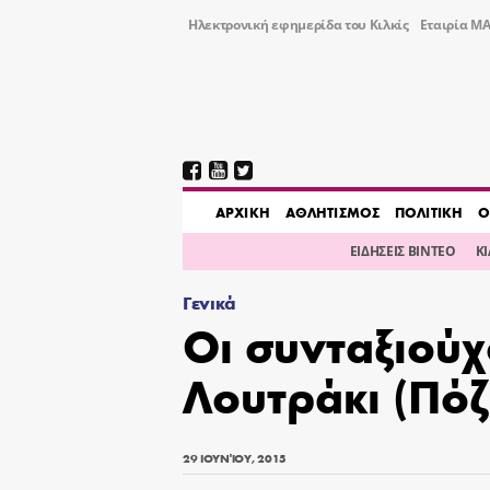
Ηλεκτρονική εφημερίδα του Κιλκίς
Εταιρία ΜΑ
AΡΧΙΚΗ
ΑΘΛΗΤΙΣΜΟΣ
ΠΟΛΙΤΙΚΗ
Ο
ΕΙΔΗΣΕΙΣ ΒΙΝΤΕΟ
Κ
Γενικά
Οι συνταξιούχ
Λουτράκι (Πό
29 ΙΟΥΝΊΟΥ, 2015