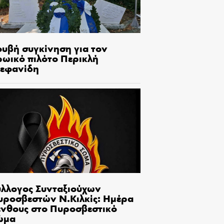
ουβή συγκίνηση για τον
ρωικό πιλότο Περικλή
τεφανίδη
ύλλογος Συνταξιούχων
υροσβεστών Ν.Κιλκίς: Ημέρα
ένθους στο Πυροσβεστικό
ώμα