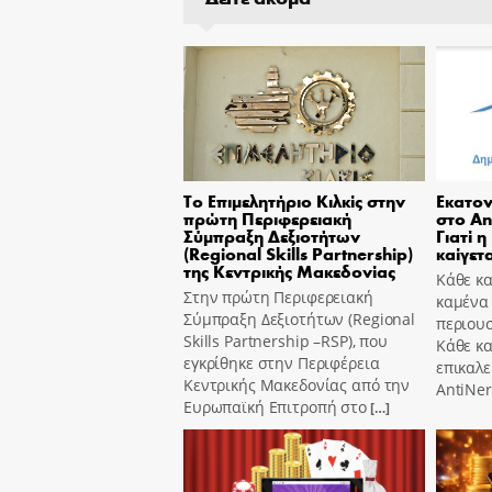
Το Επιμελητήριο Κιλκίς στην
Εκατον
πρώτη Περιφερειακή
στο An
Σύμπραξη Δεξιοτήτων
Γιατί η
(Regional Skills Partnership)
καίγετα
της Κεντρικής Μακεδονίας
Κάθε κα
Στην πρώτη Περιφερειακή
καμένα
Σύμπραξη Δεξιοτήτων (Regional
περιουσ
Skills Partnership –RSP), που
Κάθε κ
εγκρίθηκε στην Περιφέρεια
επικαλε
Κεντρικής Μακεδονίας από την
AntiNer
Ευρωπαϊκή Επιτροπή στο
[…]