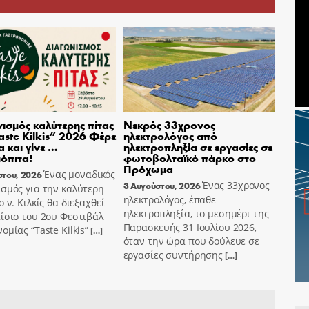
ισμός καλύτερης πίτας
Νεκρός 33χρονος
aste Kilkis” 2026 Φέρε
ηλεκτρολόγος από
α και γίνε …
ηλεκτροπληξία σε εργασίες σε
όπιτα!
φωτοβολταϊκό πάρκο στο
Πρόχωμα
Ένας μοναδικός
στου, 2026
Ένας 33χρονος
3 Αυγούστου, 2026
σμός για την καλύτερη
ηλεκτρολόγος, έπαθε
ο ν. Κιλκίς θα διεξαχθεί
ηλεκτροπληξία, το μεσημέρι της
ίσιο του 2ου Φεστιβάλ
Παρασκευής 31 Ιουλίου 2026,
ομίας “Taste Kilkis”
[…]
όταν την ώρα που δούλευε σε
εργασίες συντήρησης
[…]