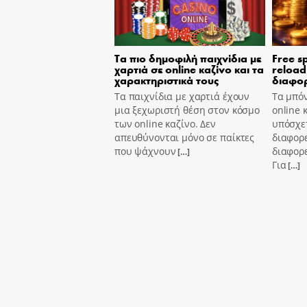
Τα πιο δημοφιλή παιχνίδια με
Free s
χαρτιά σε online καζίνο και τα
reload
χαρακτηριστικά τους
διαφορ
Τα παιχνίδια με χαρτιά έχουν
Τα μπόν
μια ξεχωριστή θέση στον κόσμο
online 
των online καζίνο. Δεν
υπόσχετ
απευθύνονται μόνο σε παίκτες
διαφορε
που ψάχνουν
διαφορε
[…]
Για
[…]