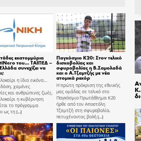
τάδες εκατομμύρια
Παγκόσμιο Κ20: Στον τελικό
tiNero του… ΤΑΙΠΕΔ –
δισκοβολίας και
 Ελλάδα συνεχίζει να
σφυροβολίας η Β.Σαμολαδά
ι;
και ο Α.Τζαμτζής με νέα
ατομικά ρεκόρ
λοκαίρι η ίδια εικόνα…
Α
Η πρώτη πρόκριση της εθνικής
 δάση, χαμένες
Κ
μας ομάδας σε τελικό στο
ίες και ανθρώπινες ζωές.
δι
Παγκόσμιο Πρωτάθλημα Κ20
αλοκαίρι η κυβέρνηση
ήρθε από τον Αποστόλη
ίται το πρόγραμμα
Τζαμτζή στη σφυροβολία,
o ως τη
[…]
πετυχένοντας βολή
[…]