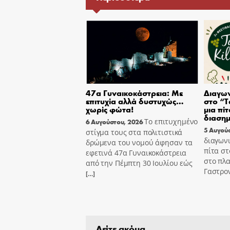
47α Γυναικοκάστρεια: Με
Διαγων
επιτυχία αλλά δυστυχώς…
στο “T
χωρίς φώτα!
μια πίτ
διασημ
Το επιτυχημένο
6 Αυγούστου, 2026
5 Αυγού
στίγμα τους στα πολιτιστικά
διαγωνι
δρώμενα του νομού άφησαν τα
πίτα στ
εφετινά 47α Γυναικοκάστρεια
στο πλα
από την Πέμπτη 30 Ιουλίου εώς
Γαστρον
[…]
Δείτε ακόμα