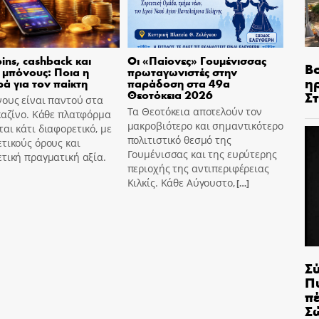
pins, cashback και
Οι «Παίονες» Γουμένισσας
Β
 μπόνους: Ποια η
πρωταγωνιστές στην
η
ά για τον παίκτη
παράδοση στα 49α
Θεοτόκεια 2026
Σ
ους είναι παντού στα
Τα Θεοτόκεια αποτελούν τον
καζίνο. Κάθε πλατφόρμα
μακροβιότερο και σημαντικότερο
αι κάτι διαφορετικό, με
πολιτιστικό θεσμό της
τικούς όρους και
Γουμένισσας και της ευρύτερης
τική πραγματική αξία.
περιοχής της αντιπεριφέρειας
Κιλκίς. Κάθε Αύγουστο,
[…]
Σ
Π
π
Σ