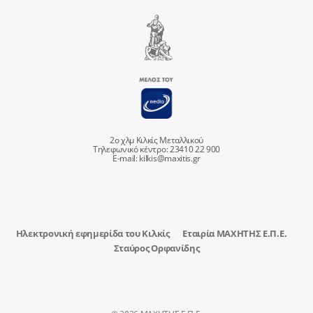
2ο χλμ Κιλκίς Μεταλλικού
Τηλεφωνικό κέντρο: 23410 22 900
E-mail:
kilkis@maxitis.gr
Ηλεκτρονική εφημερίδα του Κιλκίς
Εταιρία ΜΑΧΗΤΗΣ Ε.Π.Ε.
Σταύρος Ορφανίδης