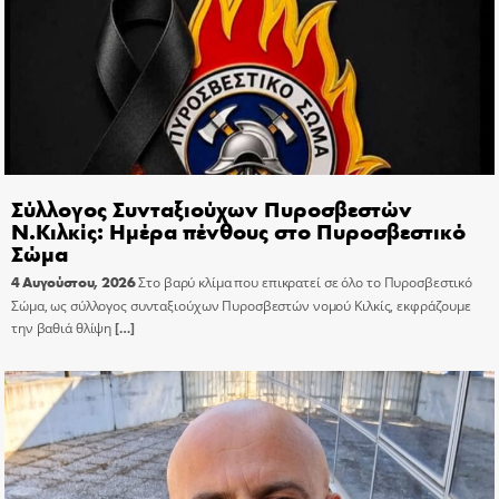
Σύλλογος Συνταξιούχων Πυροσβεστών
Ν.Κιλκίς: Ημέρα πένθους στο Πυροσβεστικό
Σώμα
4 Αυγούστου, 2026
Στο βαρύ κλίμα που επικρατεί σε όλο το Πυροσβεστικό
Σώμα, ως σύλλογος συνταξιούχων Πυροσβεστών νομού Κιλκίς, εκφράζουμε
την βαθιά θλίψη
[…]