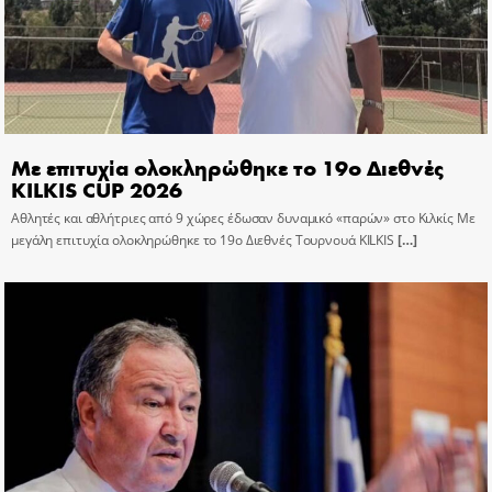
Με επιτυχία ολοκληρώθηκε το 19ο Διεθνές
KILKIS CUP 2026
Αθλητές και αθλήτριες από 9 χώρες έδωσαν δυναμικό «παρών» στο Κιλκίς Με
μεγάλη επιτυχία ολοκληρώθηκε το 19ο Διεθνές Τουρνουά KILKIS
[…]