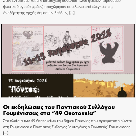
Στον εντοπισμό και την κατάσχεση συνολικά 1.296 φιαλών παράνομου
ψυκτικού υγρού (φρέον) προχώρησαν οι τελωνειακοί ελεγκτές της
Ανεξάρτητης Αρχής Δημοσίων Εσόδων,
[…]
Οι εκδηλώσεις του Ποντιακού Συλλόγου
Γουμένισσας στα “49 Θεοτοκεία”
Στα πλαίσια των 49 Θεοτοκείων του δήμου Παιονίας που πραγματοποιούνται
στη Γουμένισσα ο Ποντιακός Σύλλογος “ο Διογένης ο Σινωπεύς” Γουμένισσας
[…]