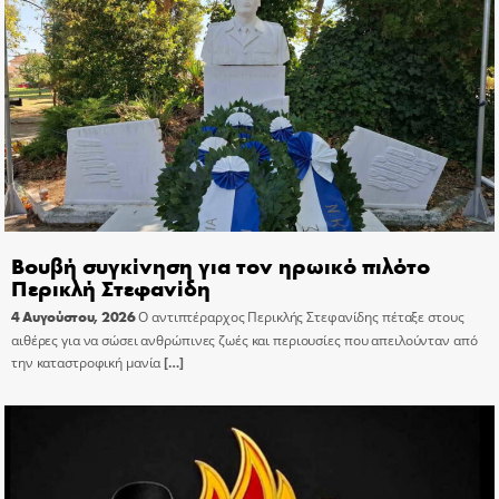
Βουβή συγκίνηση για τον ηρωικό πιλότο
Περικλή Στεφανίδη
4 Αυγούστου, 2026
Ο αντιπτέραρχος Περικλής Στεφανίδης πέταξε στους
αιθέρες για να σώσει ανθρώπινες ζωές και περιουσίες που απειλούνταν από
την καταστροφική μανία
[…]