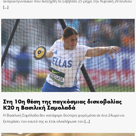
ανδρών/γυναικών που διεξήχθη το Σάββατο 25 μέχρι την Κυριακή 26 Ιουλίου
[…]
Στη 10η θέση της παγκόσμιας δισκοβολίας
Κ20 η Βασιλική Σαμολαδά
Η Βασιλική Σαμόλαδα δεν κατάφερε δεύτερη φορά μέσα σε ένα 24ωρο να
ξεπεράσει τον εαυτό της κι έτσι ολοκλήρωσε τον
[…]