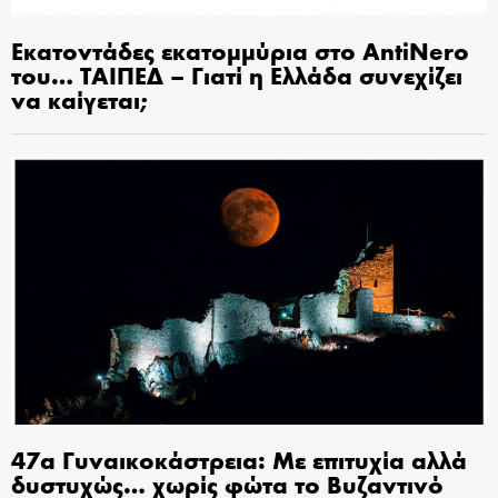
Εκατοντάδες εκατομμύρια στο AntiNero
του… ΤΑΙΠΕΔ – Γιατί η Ελλάδα συνεχίζει
να καίγεται;
47α Γυναικοκάστρεια: Με επιτυχία αλλά
δυστυχώς… χωρίς φώτα το Βυζαντινό