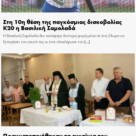
Στη 10η θέση της παγκόσμιας δισκοβολίας
Κ20 η Βασιλική Σαμολαδά
Η Βασιλική Σαμόλαδα δεν κατάφερε δεύτερη φορά μέσα σε ένα 24ωρο να
ξεπεράσει τον εαυτό της κι έτσι ολοκλήρωσε τον
[…]
Πραγματοποιήθηκαν τα εγκαίνια του