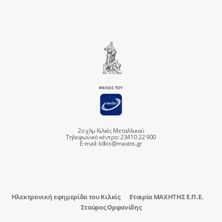
2ο χλμ Κιλκίς Μεταλλικού
Τηλεφωνικό κέντρο: 23410 22 900
E-mail:
kilkis@maxitis.gr
Ηλεκτρονική εφημερίδα του Κιλκίς
Εταιρία ΜΑΧΗΤΗΣ Ε.Π.Ε.
Σταύρος Ορφανίδης