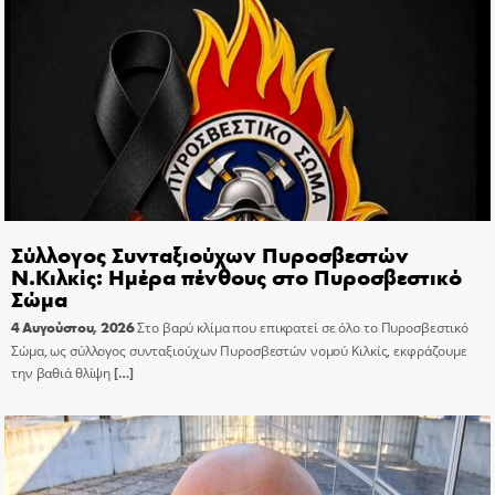
Σύλλογος Συνταξιούχων Πυροσβεστών
Ν.Κιλκίς: Ημέρα πένθους στο Πυροσβεστικό
Σώμα
4 Αυγούστου, 2026
Στο βαρύ κλίμα που επικρατεί σε όλο το Πυροσβεστικό
Σώμα, ως σύλλογος συνταξιούχων Πυροσβεστών νομού Κιλκίς, εκφράζουμε
την βαθιά θλίψη
[…]