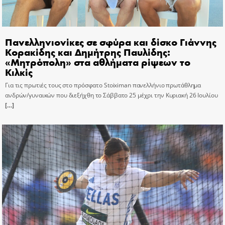
Πανελληνιονίκες σε σφύρα και δίσκο Γιάννης
Κορακίδης και Δημήτρης Παυλίδης:
«Μητρόπολη» στα αθλήματα ρίψεων το
Κιλκίς
Για τις πρωτιές τους στο πρόσφατο Stoiximan πανελλήνιο πρωτάθλημα
ανδρών/γυναικών που διεξήχθη το Σάββατο 25 μέχρι την Κυριακή 26 Ιουλίου
[…]