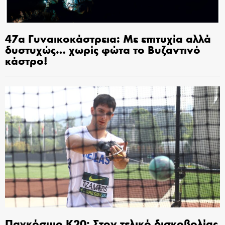
47α Γυναικοκάστρεια: Με επιτυχία αλλά
δυστυχώς… χωρίς φώτα το Βυζαντινό
κάστρο!
Παγκόσμιο Κ20: Στον τελικό δισκοβολίας