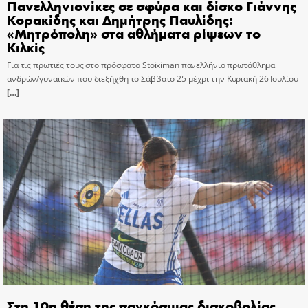
Πανελληνιονίκες σε σφύρα και δίσκο Γιάννης
Κορακίδης και Δημήτρης Παυλίδης:
«Μητρόπολη» στα αθλήματα ρίψεων το
Κιλκίς
Για τις πρωτιές τους στο πρόσφατο Stoiximan πανελλήνιο πρωτάθλημα
ανδρών/γυναικών που διεξήχθη το Σάββατο 25 μέχρι την Κυριακή 26 Ιουλίου
[…]
Στη 10η θέση της παγκόσμιας δισκοβολίας