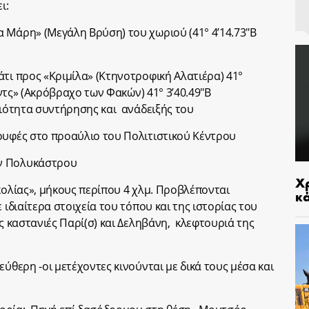
ι:
 Μάρη» (Μεγάλη Βρύση) τoυ χωριού (41° 4’14.73″Β
άτι προς «Κριμίλα» (Κτηνοτροφική Αλατιέρα) 41°
Λίντς» (Ακρόβραχο των Φακών) 41° 3’40.49″Β
ριότητα συντήρησης και ανάδειξής του
ουφές στο προαύλιο του Πολιτιστικού Κέντρου
ν Πολυκάστρου
Χρ
κολίας», μήκους περίπου 4 χλμ. Προβλέπονται
κ
 ιδιαίτερα στοιχεία του τόπου και της ιστορίας του
ες καστανιές Παρί(σ) και Δεληβάνη, κλεφτουριά της
εύθερη -οι μετέχοντες κινούνται με δικά τους μέσα και