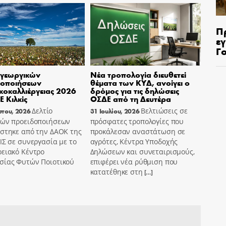
Π
ε
Γ
 γεωργικών
Νέα τροπολογία διευθετεί
δοποιήσεων
θέματα των ΚΥΔ, ανοίγει ο
οκαλλιέργειας 2026
δρόμος για τις δηλώσεις
Ε Κιλκίς
ΟΣΔΕ από τη Δευτέρα
Δελτίο
Βελτιώσεις σε
στου, 2026
31 Ιουλίου, 2026
κών προειδοποιήσεων
πρόσφατες τροπολογίες που
ίστηκε από την ΔΑΟΚ της
προκάλεσαν αναστάτωση σε
ΙΣ σε συνεργασία με το
αγρότες, Κέντρα Υποδοχής
ρειακό Κέντρο
Δηλώσεων και συνεταιρισμούς,
σίας Φυτών Ποιοτικού
επιφέρει νέα ρύθμιση που
κατατέθηκε στη
[…]