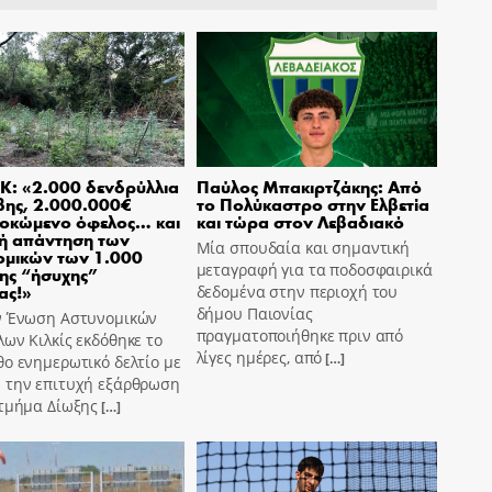
Κ: «2.000 δενδρύλλια
Παύλος Μπακιρτζάκης: Από
βης, 2.000.000€
το Πολύκαστρο στην Ελβετία
οκώμενο όφελος… και
και τώρα στον Λεβαδιακό
ή απάντηση των
Μία σπουδαία και σημαντική
ομικών των 1.000
μεταγραφή για τα ποδοσφαιρικά
ης “ήσυχης”
ας!»
δεδομένα στην περιοχή του
δήμου Παιονίας
ν Ένωση Αστυνομικών
πραγματοποιήθηκε πριν από
ων Κιλκίς εκδόθηκε το
λίγες ημέρες, από
[…]
ο ενημερωτικό δελτίο με
 την επιτυχή εξάρθρωση
 τμήμα Δίωξης
[…]