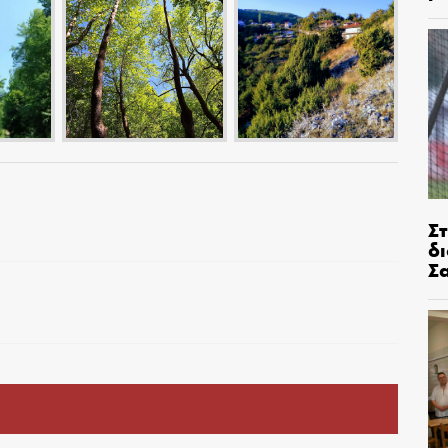
Σ
δ
Σ