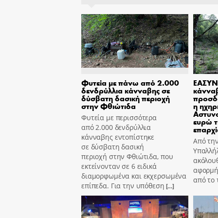
Φυτεία με πάνω από 2.000
ΕΑΣΥΝ
δενδρύλλια κάνναβης σε
κάννα
δύσβατη δασική περιοχή
προσδ
στην Φθιώτιδα
η ηχηρ
Αστυν
Φυτεία με περισσότερα
ευρώ τ
από 2.000 δενδρύλλια
επαρχί
κάνναβης εντοπίστηκε
Από τη
σε δύσβατη δασική
Υπαλλήλ
περιοχή στην Φθιώτιδα, που
ακόλουθ
εκτείνονταν σε 6 ειδικά
αφορμή
διαμορφωμένα και εκχερσωμένα
από το
επίπεδα. Για την υπόθεση
[…]