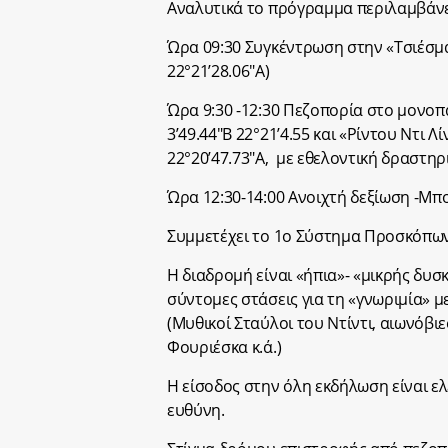
Αναλυτικά το πρόγραμμα περιλαμβάνε
Ώρα 09:30 Συγκέντρωση στην «Τσιέσμα
22°21’28.06″Α)
Ώρα 9:30 -12:30 Πεζοπορία στο μονοπ
3’49.44″Β 22°21’4.55 και «Ρίντου Ντι 
22°20’47.73″Α, με εθελοντική δραστη
Ώρα 12:30-14:00 Ανοιχτή δεξίωση -Μπ
Συμμετέχει το 1
ο
Σύστημα Προσκόπω
Η διαδρομή είναι «ήπια»- «μικρής δυσ
σύντομες στάσεις για τη «γνωριμία» με
(Μυθικοί Σταύλοι του Ντίντι, αιωνόβι
Φουριέσκα κ.ά.)
Η είσοδος στην όλη εκδήλωση είναι ελ
ευθύνη.