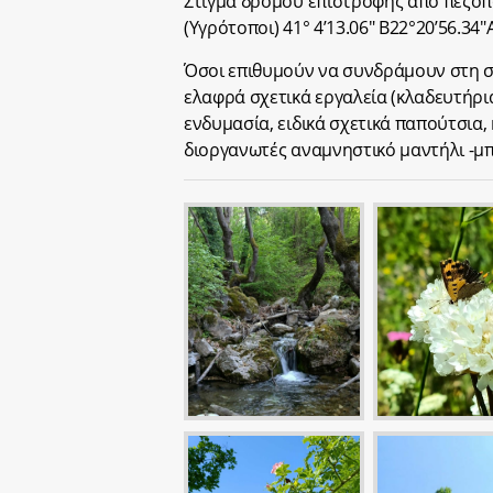
Στίγμα δρόμου επιστροφής από πεζο
(Υγρότοποι) 41° 4’13.06″ Β22°20’56.34″
Όσοι επιθυμούν να συνδράμουν στη σ
ελαφρά σχετικά εργαλεία (κλαδευτήρια
ενδυμασία, ειδικά σχετικά παπούτσια, 
διοργανωτές αναμνηστικό μαντήλι -μ