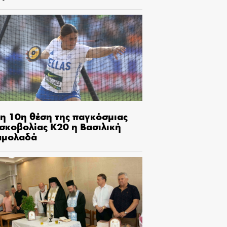
τη 10η θέση της παγκόσμιας
ισκοβολίας Κ20 η Βασιλική
αμολαδά