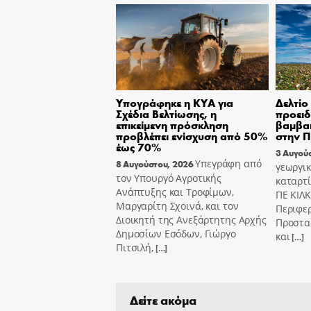
Υπογράφηκε η ΚΥΑ για
Δελτίο
Σχέδια Βελτίωσης, η
προει
επικείμενη πρόσκληση
βαμβακ
προβλέπει ενίσχυση από 50%
στην Π
έως 70%
3 Αυγού
Υπεγράφη από
8 Αυγούστου, 2026
γεωργι
τον Υπουργό Αγροτικής
καταρτ
Ανάπτυξης και Τροφίμων,
ΠΕ ΚΙΛΚ
Μαργαρίτη Σχοινά, και τον
Περιφε
Διοικητή της Ανεξάρτητης Αρχής
Προστα
Δημοσίων Εσόδων, Γιώργο
και
[…]
Πιτσιλή,
[…]
Δείτε ακόμα