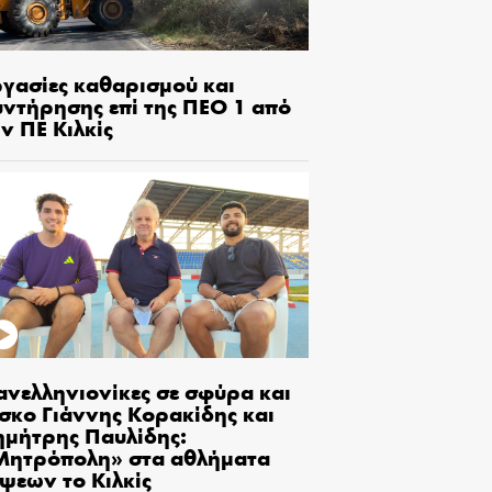
ργασίες καθαρισμού και
υντήρησης επί της ΠΕΟ 1 από
ν ΠΕ Κιλκίς
ανελληνιονίκες σε σφύρα και
ίσκο Γιάννης Κορακίδης και
ημήτρης Παυλίδης:
Μητρόπολη» στα αθλήματα
ίψεων το Κιλκίς