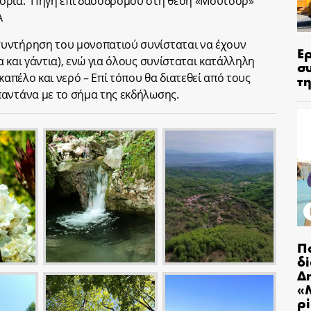
πορία: Πηγή επί δασόδρομου στη θέση «Μουτσόρ»
Α
υντήρηση του μονοπατιού συνίσταται να έχουν
Ε
 και γάντια), ενώ για όλους συνίσταται κατάλληλη
σ
καπέλο και νερό – Επί τόπου θα διατεθεί από τους
τη
παντάνα με το σήμα της εκδήλωσης.
Π
δ
Δ
«
ρ