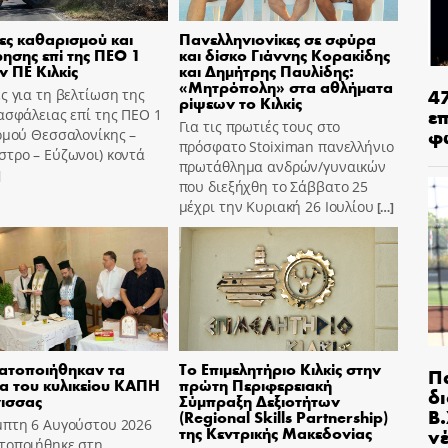
ες καθαρισμού και
Πανελληνιονίκες σε σφύρα
ησης επί της ΠΕΟ 1
και δίσκο Γιάννης Κορακίδης
ν ΠΕ Κιλκίς
και Δημήτρης Παυλίδης:
«Μητρόπολη» στα αθλήματα
4
ς για τη βελτίωση της
ρίψεων το Κιλκίς
ε
ασφάλειας επί της ΠΕΟ 1
Για τις πρωτιές τους στο
φ
ομού Θεσσαλονίκης –
πρόσφατο Stoiximan πανελλήνιο
τρο – Εύζωνοι) κοντά
πρωτάθλημα ανδρών/γυναικών
]
που διεξήχθη το Σάββατο 25
μέχρι την Κυριακή 26 Ιουλίου
[…]
ατοποιήθηκαν τα
Το Επιμελητήριο Κιλκίς στην
Π
ια του κυλικείου ΚΑΠΗ
πρώτη Περιφερειακή
δ
ισσας
Σύμπραξη Δεξιοτήτων
Β.
(Regional Skills Partnership)
μπτη 6 Αυγούστου 2026
της Κεντρικής Μακεδονίας
ν
τοποιήθηκε στη