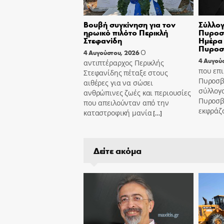
Βουβή συγκίνηση για τον
Σύλλογ
ηρωικό πιλότο Περικλή
Πυροσβ
Στεφανίδη
Ημέρα 
Πυροσ
Ο
4 Αυγούστου, 2026
4 Αυγού
αντιπτέραρχος Περικλής
που επι
Στεφανίδης πέταξε στους
Πυροσβ
αιθέρες για να σώσει
σύλλογ
ανθρώπινες ζωές και περιουσίες
Πυροσβ
που απειλούνταν από την
εκφράζ
καταστροφική μανία
[…]
Δείτε ακόμα