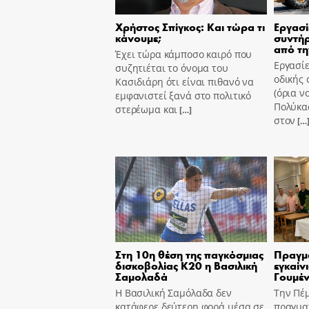
Χρήστος Σπίγκος: Και τώρα τι
Εργασί
κάνουμε;
συντήρ
από τη
Έχει τώρα κάμποσο καιρό που
Εργασίε
συζητιέται το όνομα του
οδικής 
Κασιδιάρη ότι είναι πιθανό να
(όρια ν
εμφανιστεί ξανά στο πολιτικό
Πολύκασ
στερέωμα και
[…]
στον
[…
Στη 10η θέση της παγκόσμιας
Πραγμ
δισκοβολίας Κ20 η Βασιλική
εγκαίν
Σαμολαδά
Γουμέν
Η Βασιλική Σαμόλαδα δεν
Την Πέ
κατάφερε δεύτερη φορά μέσα σε
πραγμα