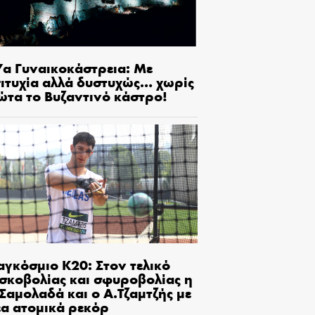
7α Γυναικοκάστρεια: Με
πιτυχία αλλά δυστυχώς… χωρίς
ώτα το Βυζαντινό κάστρο!
αγκόσμιο Κ20: Στον τελικό
ισκοβολίας και σφυροβολίας η
Σαμολαδά και ο Α.Τζαμτζής με
έα ατομικά ρεκόρ