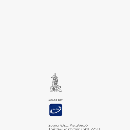
2ο χλμ Κιλκίς Μεταλλικού
Τηλεφωνικό κέντρο: 23410 22 900