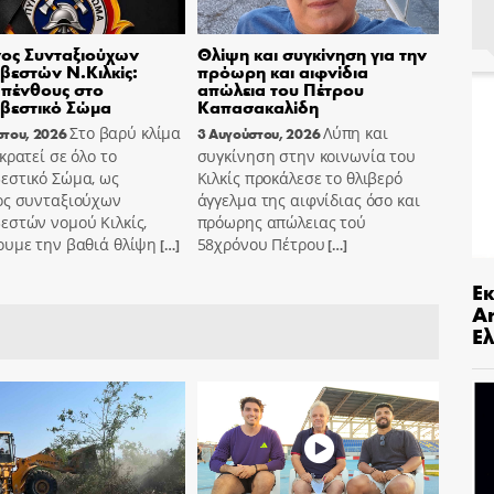
ος Συνταξιούχων
Θλίψη και συγκίνηση για την
εστών Ν.Κιλκίς:
πρόωρη και αιφνίδια
πένθους στο
απώλεια του Πέτρου
βεστικό Σώμα
Καπασακαλίδη
Στο βαρύ κλίμα
Λύπη και
στου, 2026
3 Αυγούστου, 2026
κρατεί σε όλο το
συγκίνηση στην κοινωνία του
εστικό Σώμα, ως
Κιλκίς προκάλεσε το θλιβερό
ος συνταξιούχων
άγγελμα της αιφνίδιας όσο και
εστών νομού Κιλκίς,
πρόωρης απώλειας τού
ουμε την βαθιά θλίψη
58χρόνου Πέτρου
[…]
[…]
Ε
An
Ελ