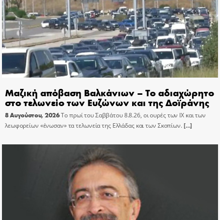
Μαζική απόβαση Βαλκάνιων – Το αδιαχώρητο
στο τελωνείο των Ευζώνων και της Δοϊράνης
8 Αυγούστου, 2026
Το πρωί του Σαββάτου 8.8.26, οι ουρές των ΙΧ και των
λεωφορείων «ένωσαν» τα τελωνεία της Ελλάδας και των Σκοπίων.
[…]