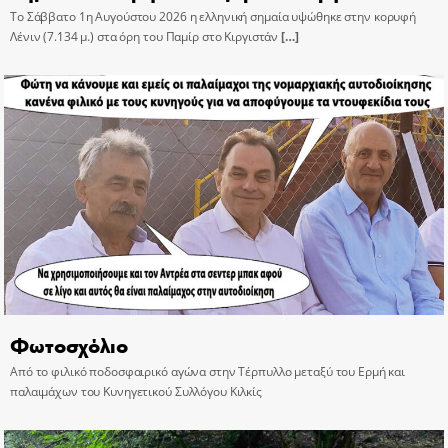
Το Σάββατο 1η Αυγούστου 2026 η ελληνική σημαία υψώθηκε στην κορυφή
Λένιν (7.134 μ.) στα όρη του Παμίρ στο Κιργιστάν
[…]
Φωτοσχόλιο
Από το φιλικό ποδοσφαιρικό αγώνα στην Τέρπυλλο μεταξύ του Ερμή και
παλαιμάχων του Κυνηγετικού Συλλόγου Κιλκίς