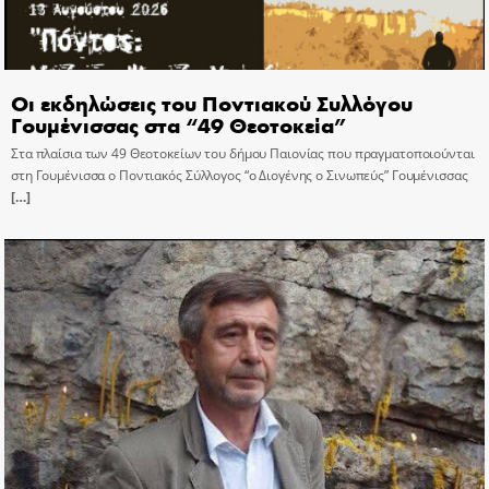
Οι εκδηλώσεις του Ποντιακού Συλλόγου
Γουμένισσας στα “49 Θεοτοκεία”
Στα πλαίσια των 49 Θεοτοκείων του δήμου Παιονίας που πραγματοποιούνται
στη Γουμένισσα ο Ποντιακός Σύλλογος “ο Διογένης ο Σινωπεύς” Γουμένισσας
[…]