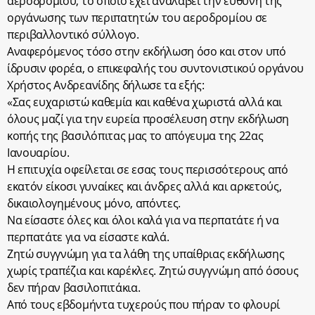
αεροδρομίου, το οποίο έχει αναλάβει την ευθύνη της
οργάνωσης των περιπατητών του αεροδρομίου σε
περιβαλλοντικό σύλλογο.
Αναφερόμενος τόσο στην εκδήλωση όσο και στον υπό
ίδρυσιν φορέα, ο επικεφαλής του συντονιστικού οργάνου
Χρήστος Ανδρεανίδης δήλωσε τα εξής:
«Σας ευχαριστώ καθεμία και καθένα χωριστά αλλά και
όλους μαζί για την ευρεία προσέλευση στην εκδήλωση
κοπής της βασιλόπιτας μας το απόγευμα της 22ας
Ιανουαρίου.
Η επιτυχία οφείλεται σε εσας τους περισσότερους από
εκατόν είκοσι γυναίκες και άνδρες αλλά και αρκετούς,
δικαιολογημένους μόνο, απόντες.
Να είσαστε όλες και όλοι καλά για να περπατάτε ή να
περπατάτε για να είσαστε καλά.
Ζητώ συγγνώμη για τα λάθη της υπαίθριας εκδήλωσης
χωρίς τραπέζια και καρέκλες. Ζητώ συγγνώμη από όσους
δεν πήραν βασιλοπιτάκια.
Από τους εβδομήντα τυχερούς που πήραν το φλουρί