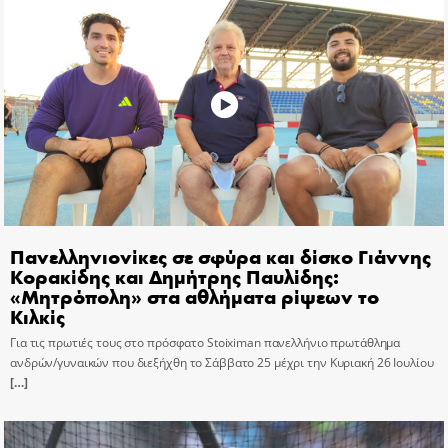
Πανελληνιονίκες σε σφύρα και δίσκο Γιάννης
Κορακίδης και Δημήτρης Παυλίδης:
«Μητρόπολη» στα αθλήματα ρίψεων το
Κιλκίς
Για τις πρωτιές τους στο πρόσφατο Stoiximan πανελλήνιο πρωτάθλημα
ανδρών/γυναικών που διεξήχθη το Σάββατο 25 μέχρι την Κυριακή 26 Ιουλίου
[…]