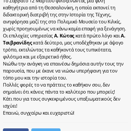
Το Σάββατο 12 Μαρτίου φιλοξενώντας μια φίλη
καθηγήτρια από τη Θεσσαλονίκη, η οποία εκπονεί τη
διδακτορική διατριβή της στην Ιστορία της Τέχνης,
ανηφόρησα μαζί της στο Πολεμικό Μουσείο του Κιλκίς,
χωρίς προηγουμένως να κάνω καμία επαφή για ξενάγηση.
Οι επιλοχίες υπηρεσίας
Α. Κώτας
κατά πρώτο λόγο και
Α.
Τσιβρανίδης
κατά δεύτερο, μας υποδέχθηκαν με άψογο
τρόπο, εκτελώντας τα καθήκοντά τους τυπικότατα,
φιλότιμα και με εξαιρετικό ήθος.
Νιώθω την ανάγκη να επαινέσω δημόσια αυτήν τους την
παρουσία, που με έκανε να νιώσω υπερήφανη για τον
τόπο μου και την ιστορία του.
Πολλές φορές το να πράττεις το καθήκον σου, δεν
σημαίνει ότι κάνεις πάντα το καλύτερο που μπορείς!
Κάτι που για τους συγκεκριμένους υπαξιωματικούς δεν
ισχύει!
Επαινώ, συγχαίρω και ευχαριστώ!