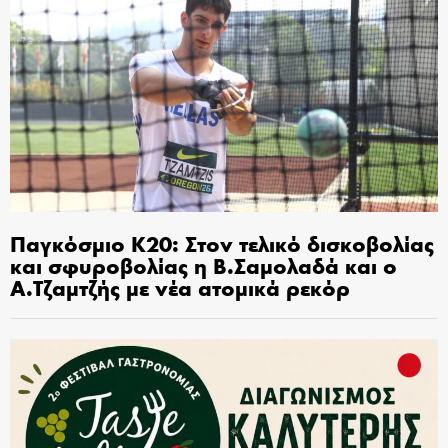
Παγκόσμιο Κ20: Στον τελικό δισκοβολίας
και σφυροβολίας η Β.Σαμολαδά και ο
Α.Τζαμτζής με νέα ατομικά ρεκόρ