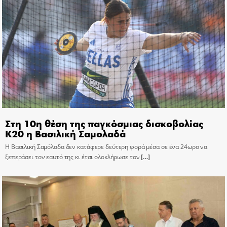
Στη 10η θέση της παγκόσμιας δισκοβολίας
Κ20 η Βασιλική Σαμολαδά
Η Βασιλική Σαμόλαδα δεν κατάφερε δεύτερη φορά μέσα σε ένα 24ωρο να
ξεπεράσει τον εαυτό της κι έτσι ολοκλήρωσε τον
[…]