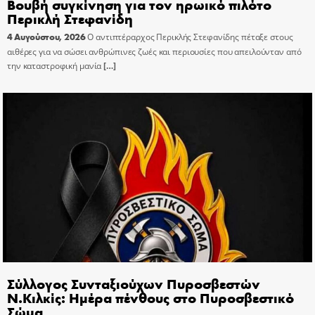
Βουβή συγκίνηση για τον ηρωικό πιλότο
Περικλή Στεφανίδη
4 Αυγούστου, 2026
Ο αντιπτέραρχος Περικλής Στεφανίδης πέταξε στους
αιθέρες για να σώσει ανθρώπινες ζωές και περιουσίες που απειλούνταν από
την καταστροφική μανία
[…]
Σύλλογος Συνταξιούχων Πυροσβεστών
Ν.Κιλκίς: Ημέρα πένθους στο Πυροσβεστικό
Σώμα