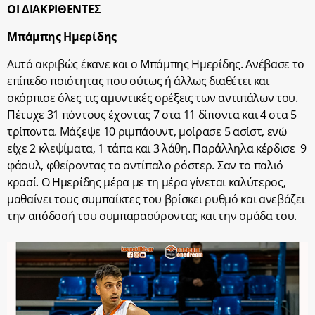
ΟΙ ΔΙΑΚΡΙΘΕΝΤΕΣ
Μπάμπης Ημερίδης
Αυτό ακριβώς έκανε και ο Μπάμπης Ημερίδης. Ανέβασε το
επίπεδο ποιότητας που ούτως ή άλλως διαθέτει και
σκόρπισε όλες τις αμυντικές ορέξεις των αντιπάλων του.
Πέτυχε 31 πόντους έχοντας 7 στα 11 δίποντα και 4 στα 5
τρίποντα. Μάζεψε 10 ριμπάουντ, μοίρασε 5 ασίστ, ενώ
είχε 2 κλεψίματα, 1 τάπα και 3 λάθη. Παράλληλα κέρδισε 9
φάουλ, φθείροντας το αντίπαλο ρόστερ. Σαν το παλιό
κρασί. Ο Ημερίδης μέρα με τη μέρα γίνεται καλύτερος,
μαθαίνει τους συμπαίκτες του βρίσκει ρυθμό και ανεβάζει
την απόδοσή του συμπαρασύροντας και την ομάδα του.