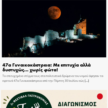
47α Γυναικοκάστρεια: Με επιτυχία αλλά
δυστυχώς… χωρίς φώτα!
Το επιτυχημένο στίγμα τους στα πολιτιστικά δρώμενα του νομού άφησαν τα
εφετινά 47α Γυναικοκάστρεια από την Πέμπτη 30 Ιουλίου εώς
[…]