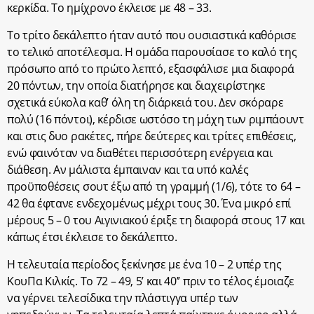
κερκίδα. Το ημίχρονο έκλεισε με 48 – 33.
Το τρίτο δεκάλεπτο ήταν αυτό που ουσιαστικά καθόρισε
το τελικό αποτέλεσμα. Η ομάδα παρουσίασε το καλό της
πρόσωπο από το πρώτο λεπτό, εξασφάλισε μια διαφορά
20 πόντων, την οποία διατήρησε και διαχειρίστηκε
σχετικά εύκολα καθ’ όλη τη διάρκειά του. Δεν σκόραρε
πολύ (16 πόντοι), κέρδισε ωστόσο τη μάχη των ριμπάουντ
και στις δυο ρακέτες, πήρε δεύτερες και τρίτες επιθέσεις,
ενώ φαινόταν να διαθέτει περισσότερη ενέργεια και
διάθεση. Αν μάλιστα έμπαιναν και τα υπό καλές
προϋποθέσεις σουτ έξω από τη γραμμή (1/6), τότε το 64 –
42 θα έφτανε ενδεχομένως μέχρι τους 30. Ένα μικρό επί
μέρους 5 – 0 του Αιγινιακού έριξε τη διαφορά στους 17 και
κάπως έτσι έκλεισε το δεκάλεπτο.
Η τελευταία περίοδος ξεκίνησε με ένα 10 – 2 υπέρ της
ΚουΠα Κιλκίς. Το 72 – 49, 5’ και 40’’ πριν το τέλος έμοιαζε
να γέρνει τελεσίδικα την πλάστιγγα υπέρ των