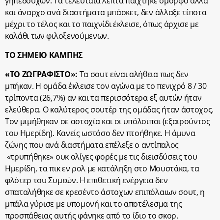
γηπεδούχων. Τα τελευταία λεπτά παίχτηκε όμορφο αλλά
και άναρχο ανά διαστήματα μπάσκετ, δεν άλλαξε τίποτα
μέχρι το τέλος και το παιχνίδι έκλεισε, όπως άρχισε με
καλάθι των φιλοξενούμενων.
ΤΟ ΣΗΜΕΙΟ ΚΑΜΠΗΣ
«ΤΟ ΖΩΓΡΑΦΙΣΤΟ»:
Τα σουτ είναι αλήθεια πως δεν
μπήκαν. Η ομάδα έκλεισε τον αγώνα με το πενιχρό 8 / 30
τρίποντα (26,7%) αν και τα περισσότερα εξ αυτών ήταν
ελεύθερα. Ο καλύτερος σουτέρ της ομάδας ήταν άστοχος.
Τον μιμήθηκαν σε αστοχία και οι υπόλοιποι (εξαιρούντος
του Ημερίδη). Κανείς ωστόσο δεν πτοήθηκε. Η άμυνα
ζώνης που ανά διαστήματα επέλεξε ο αντίπαλος
«τρυπήθηκε» ουκ ολίγες φορές με τις διεισδύσεις του
Ημερίδη, τα πικ εν ρολ με κατάληξη στο Μουστάκα, τα
φλότερ του Συμεών. Η επιθετική ενέργεια δεν
σπαταλήθηκε σε κρεσέντο άστοχων επιπόλαιων σουτ, η
μπάλα γύρισε με υπομονή και το αποτέλεσμα της
προσπάθειας αυτής φάνηκε από το ίδιο το σκορ.