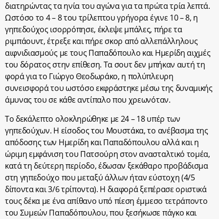
διατηρώντας τα ηνία του αγώνα για τα πρώτα τρία λεπτά.
Ωστόσο το 4 – 8 του τρίλεπτου γρήγορα έγινε 10 – 8, η
γηπεδούχος ισορρόπησε, έκλεψε μπάλες, πήρε τα
ριμπάουντ, έτρεξε και πήρε σκορ από αλλεπάλληλους
αιφνιδιασμούς με τους Παπαδόπουλο και Ημερίδη αιχμές
του δόρατος στην επίθεση. Τα σουτ δεν μπήκαν αυτή τη
φορά για το Γιώργο Θεοδωράκο, η πολύπλευρη
συνεισφορά του ωστόσο εκφράστηκε μέσω της δυναμικής
άμυνας του σε κάθε αντίπαλο που χρεωνόταν.
Το δεκάλεπτο ολοκληρώθηκε με 24 – 18 υπέρ των
γηπεδούχων. Η είσοδος του Μουστάκα, το ανέβασμα της
απόδοσης των Ημερίδη και Παπαδόπουλου αλλά και η
ώριμη εμφάνιση του Πατσούρη στον ανασταλτικό τομέα,
κατά τη δεύτερη περίοδο, έδωσαν ξεκάθαρο προβάδισμα
στη γηπεδούχο που μεταξύ άλλων ήταν εύστοχη (4/5
δίποντα και 3/6 τρίποντα). Η διαφορά ξεπέρασε οριστικά
τους δέκα με ένα απίθανο υπό πίεση έμμεσο τετράποντο
του Συμεών Παπαδόπουλου, που ξεσήκωσε πάγκο και