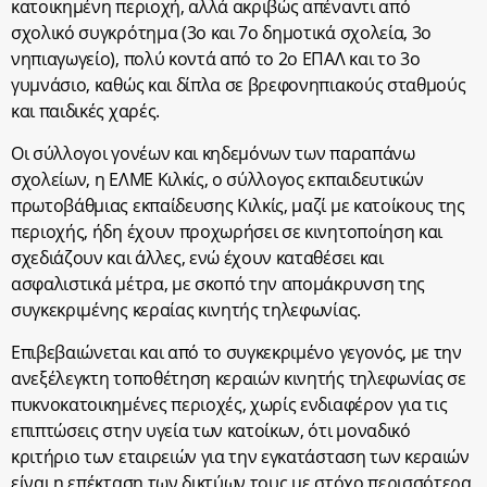
κατοικημένη περιοχή, αλλά ακριβώς απέναντι από
σχολικό συγκρότημα (3ο και 7ο δημοτικά σχολεία, 3ο
νηπιαγωγείο), πολύ κοντά από το 2ο ΕΠΑΛ και το 3ο
γυμνάσιο, καθώς και δίπλα σε βρεφονηπιακούς σταθμούς
και παιδικές χαρές.
Οι σύλλογοι γονέων και κηδεμόνων των παραπάνω
σχολείων, η ΕΛΜΕ Κιλκίς, ο σύλλογος εκπαιδευτικών
πρωτοβάθμιας εκπαίδευσης Κιλκίς, μαζί με κατοίκους της
περιοχής, ήδη έχουν προχωρήσει σε κινητοποίηση και
σχεδιάζουν και άλλες, ενώ έχουν καταθέσει και
ασφαλιστικά μέτρα, με σκοπό την απομάκρυνση της
συγκεκριμένης κεραίας κινητής τηλεφωνίας.
Επιβεβαιώνεται και από το συγκεκριμένο γεγονός, με την
ανεξέλεγκτη τοποθέτηση κεραιών κινητής τηλεφωνίας σε
πυκνοκατοικημένες περιοχές, χωρίς ενδιαφέρον για τις
επιπτώσεις στην υγεία των κατοίκων, ότι μοναδικό
κριτήριο των εταιρειών για την εγκατάσταση των κεραιών
είναι η επέκταση των δικτύων τους με στόχο περισσότερα