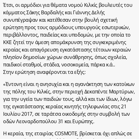
Έτσι, οι αρμόδιοι για θέματα νομού Κιλκίς βουλευτές του
κόμματος Σάκης Βαρδαλής και Γιάννης Δελής
συνυπέγραψαν και κατέθεσαν στην βουλή σχετική
ερώτηση προς τους αρμόδιους υπουργούς εσωτερικών,
περιβάλλοντος, παιδείας και υποδομών, με την οποία το
ΚΚΕ ζητεί την άμεση απομάκρυνση της συγκεκριμένης
κεραίας και απαγόρευση εγκατάστασης τέτοιων κεραιών
πλησίον δημοσίων χώρων συνάθρησης, όπως σχολεία,
παιδικοί σταθμοί, στάδια, νοσοκομεία, πάρκα κ.ά..
Στην ερώτηση αναφέρονται τα εξής:
«Έντονη είναι η ανησυχία και η αγανάκτηση των κατοίκων
της πόλης του Κιλκίς, στην περιοχή Δεκαπέντε Μαρτύρων,
για την υγεία των παιδιών τους, αλλά και των ίδιων, λόγω
της εγκατάστασης κεραίας κινητής τηλεφωνίας στις 21
Ιουλίου 2017, σε ταράτσα οικοδομής στην συμβολή των
οδών Λεοναρδοπούλου 31 και Ευρώπης.
Η κεραία, της εταιρίας COSMOTE, βρίσκεται όχι απλώς σε