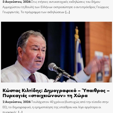
3 Αυγούστου, 2026
Στις ετήσιες αντικατοχικές εκδηλώσεις του δήμου
Αμμοχώστου τη Βουλή των Ελλήνων εκπροσώπησε ο αντιπρόεδρος Γεώργιος
Γεωργαντάς. Το πρόγραμμα των εκδηλώσεων
[…]
Κώστας Κιλτίδης: Δημογραφικό – Ύπαιθρος –
Πυρκαγιές «στοιχειώνουν» τη Χώρα
2 Αυγούστου, 2026
Τουλάχιστον 40 χρόνια (δυστυχώς από την είσοδο στην
ΕΕ), το δημογραφικό, η ερημοποίηση της υπαίθρου και λίγο αργότερα οι
πυρκαγιές,
[…]