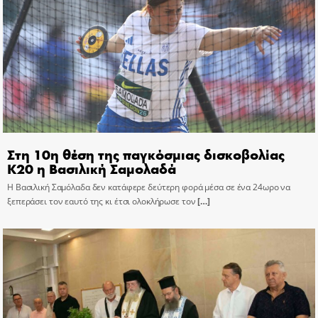
Στη 10η θέση της παγκόσμιας δισκοβολίας
Κ20 η Βασιλική Σαμολαδά
Η Βασιλική Σαμόλαδα δεν κατάφερε δεύτερη φορά μέσα σε ένα 24ωρο να
ξεπεράσει τον εαυτό της κι έτσι ολοκλήρωσε τον
[…]