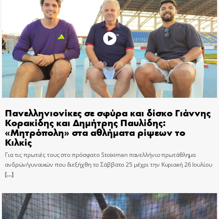
Πανελληνιονίκες σε σφύρα και δίσκο Γιάννης
Κορακίδης και Δημήτρης Παυλίδης:
«Μητρόπολη» στα αθλήματα ρίψεων το
Κιλκίς
Για τις πρωτιές τους στο πρόσφατο Stoiximan πανελλήνιο πρωτάθλημα
ανδρών/γυναικών που διεξήχθη το Σάββατο 25 μέχρι την Κυριακή 26 Ιουλίου
[…]