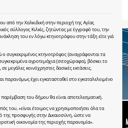
 από την Χαλκιδική στην περιοχή της Αγίας
κός σύλλογος Κιλκίς, ζητώντας με έγγραφό του, την
 ανάκληση του εν λόγω κτηνοτρόφου στην τάξη είτε γιά
ώ ο συγκεκριμένος κτηνοτρόφος (αναγράφονται τα
 συγκεκριμένα αγροτεμάχια (σιτοχώραφα), βόσκει το
α, σε μεγάλες κοινόχρηστες δασικές εκτάσεις.
και παρανόμως έχει εγκατασταθεί στο εγκαταλελειμένο
η παρέμβαση του δήμου θα είναι αποτελεσματική.
ός του, «είναι έτοιμος να χρησιμοποιήσει όλα τα
τό της προσφυγής στην Δικαιοσύνη, ώστε να
αγροτική οικονομία της περιοχής παρανομία».