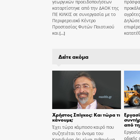
γεωργικών προειδοποιήσεων
πρόσφα
καταρτίστηκε από την ΔΑΟΚ της
προκάλ
ΠΕ ΚΙΛΚΙΣ σε συνεργασία με το
αγρότες
Περιφερειακό Κέντρο
Δηλώσε
Προστασίας Φυτών Ποιοτικού
επιφέρε
και
κατατέ
[…]
Δείτε ακόμα
Χρήστος Σπίγκος: Και τώρα τι
Εργασί
κάνουμε;
συντήρ
από τη
Έχει τώρα κάμποσο καιρό που
Εργασίε
συζητιέται το όνομα του
οδικής 
Κασιδιάρη ότι είναι πιθανό να