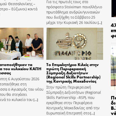
Για τις πρωτιές τους στο
ομού Θεσσαλονίκης –
πρόσφατο Stoiximan πανελλήνιο
τρο – Εύζωνοι) κοντά
πρωτάθλημα ανδρών/γυναικών
]
που διεξήχθη το Σάββατο 25
μέχρι την Κυριακή 26 Ιουλίου
[…]
4
ε
φ
ατοποιήθηκαν τα
Το Επιμελητήριο Κιλκίς στην
ια του κυλικείου ΚΑΠΗ
πρώτη Περιφερειακή
ισσας
Σύμπραξη Δεξιοτήτων
(Regional Skills Partnership)
μπτη 6 Αυγούστου 2026
της Κεντρικής Μακεδονίας
τοποιήθηκε στη
Στην πρώτη Περιφερειακή
σσα ο Αγιασμός του νέου
Σύμπραξη Δεξιοτήτων (Regional
που θα στεγάσει
Π
Skills Partnership –RSP), που
νά το κυλικείο του
[…]
δ
εγκρίθηκε στην Περιφέρεια
Β.
Κεντρικής Μακεδονίας από την
ν
Ευρωπαϊκή Επιτροπή στο
[…]