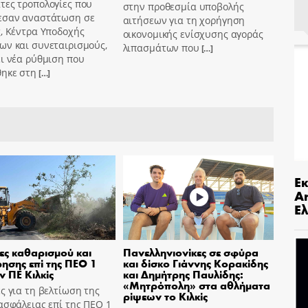
τες τροπολογίες που
στην προθεσμία υποβολής
εσαν αναστάτωση σε
αιτήσεων για τη χορήγηση
, Κέντρα Υποδοχής
οικονομικής ενίσχυσης αγοράς
ων και συνεταιρισμούς,
λιπασμάτων που
[…]
ι νέα ρύθμιση που
θηκε στη
[…]
Ε
An
Ελ
ες καθαρισμού και
Πανελληνιονίκες σε σφύρα
ησης επί της ΠΕΟ 1
και δίσκο Γιάννης Κορακίδης
ν ΠΕ Κιλκίς
και Δημήτρης Παυλίδης:
«Μητρόπολη» στα αθλήματα
ς για τη βελτίωση της
ρίψεων το Κιλκίς
ασφάλειας επί της ΠΕΟ 1