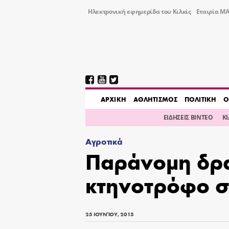
Ηλεκτρονική εφημερίδα του Κιλκίς
Εταιρία ΜΑ
AΡΧΙΚΗ
ΑΘΛΗΤΙΣΜΟΣ
ΠΟΛΙΤΙΚΗ
Ο
ΕΙΔΗΣΕΙΣ ΒΙΝΤΕΟ
Κ
Αγροτικά
Παράνομη δρα
κτηνοτρόφο σ
25 ΙΟΥΝΊΟΥ, 2015