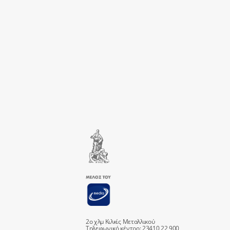
2ο χλμ Κιλκίς Μεταλλικού
Τηλεφωνικό κέντρο: 23410 22 900