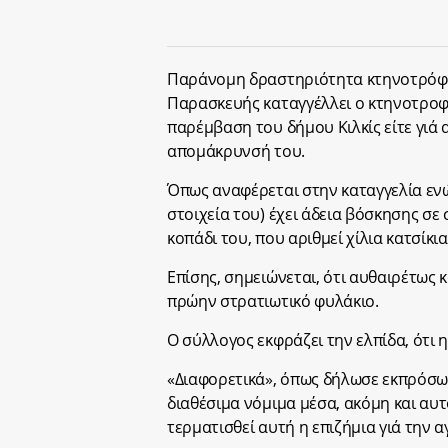
Παράνομη δραστηριότητα κτηνοτρόφου
Παρασκευής καταγγέλλει ο κτηνοτροφι
παρέμβαση του δήμου Κιλκίς είτε γιά
απομάκρυνσή του.
Όπως αναφέρεται στην καταγγελία εν
στοιχεία του) έχει άδεια βόσκησης σε
κοπάδι του, που αριθμεί χίλια κατσίκι
Επίσης, σημειώνεται, ότι αυθαιρέτως 
πρώην στρατιωτικό φυλάκιο.
Ο σύλλογος εκφράζει την ελπίδα, ότι 
«Διαφορετικά», όπως δήλωσε εκπρόσωπ
διαθέσιμα νόμιμα μέσα, ακόμη και αυ
τερματισθεί αυτή η επιζήμια γιά την 