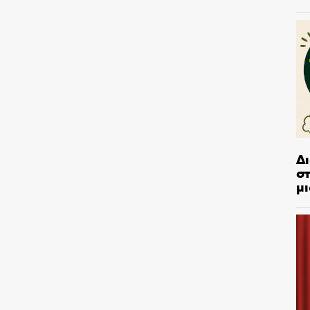
Δ
στ
μι