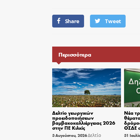
Share
Tweet
Περισσότερα
Δελτίο γεωργικών
Νέα τρ
προειδοποιήσεων
θέματα
βαμβακοκαλλιέργειας 2026
δρόμος
στην ΠΕ Κιλκίς
ΟΣΔΕ α
Δελτίο
3 Αυγούστου, 2026
31 Ιουλί