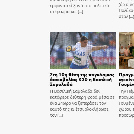
(όρια ν
εμφανιστεί ξανά στο πολιτικό
Πολύκασ
στερέωμα και
[…]
στον
[…
Στη 10η θέση της παγκόσμιας
Πραγμ
δισκοβολίας Κ20 η Βασιλική
εγκαίν
Σαμολαδά
Γουμέν
Η Βασιλική Σαμόλαδα δεν
Την Πέ
κατάφερε δεύτερη φορά μέσα σε
πραγμα
ένα 24ωρο να ξεπεράσει τον
Γουμένι
εαυτό της κι έτσι ολοκλήρωσε
χώρου 
τον
προσωρι
[…]