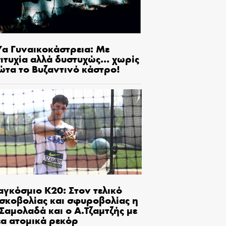
7α Γυναικοκάστρεια: Με
πιτυχία αλλά δυστυχώς… χωρίς
ώτα το Βυζαντινό κάστρο!
αγκόσμιο Κ20: Στον τελικό
ισκοβολίας και σφυροβολίας η
Σαμολαδά και ο Α.Τζαμτζής με
έα ατομικά ρεκόρ