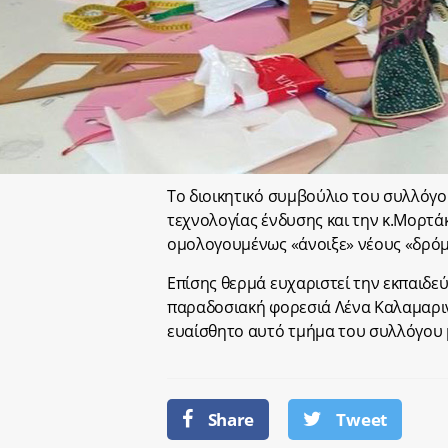
Το διοικητικό συμβούλιο του συλλόγο
τεχνολογίας ένδυσης και την κ.Μορτά
ομολογουμένως «άνοιξε» νέους «δρόμ
Επίσης θερμά ευχαριστεί την εκπαιδε
παραδοσιακή φορεσιά Λένα Καλαμαρινο
ευαίσθητο αυτό τμήμα του συλλόγου 
Share
Tweet