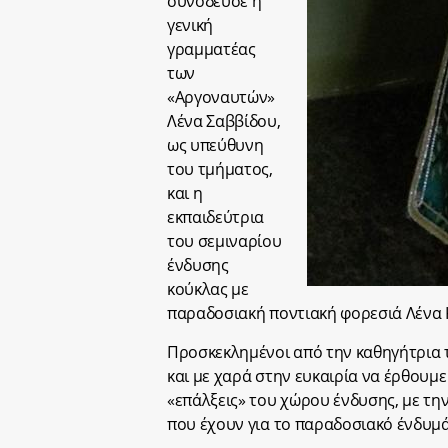
συνόδευσε η
γενική
γραμματέας
των
«Αργοναυτών»
Λένα Σαββίδου,
ως υπεύθυνη
του τμήματος,
και η
εκπαιδεύτρια
του σεμιναρίου
ένδυσης
κούκλας με
παραδοσιακή ποντιακή φορεσιά Λένα
Προσκεκλημένοι από την καθηγήτρια
και με χαρά στην ευκαιρία να έρθουμε
«επάλξεις» του χώρου ένδυσης, με τη
που έχουν για το παραδοσιακό ένδυμά