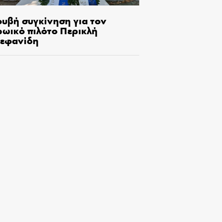
ουβή συγκίνηση για τον
ρωικό πιλότο Περικλή
τεφανίδη