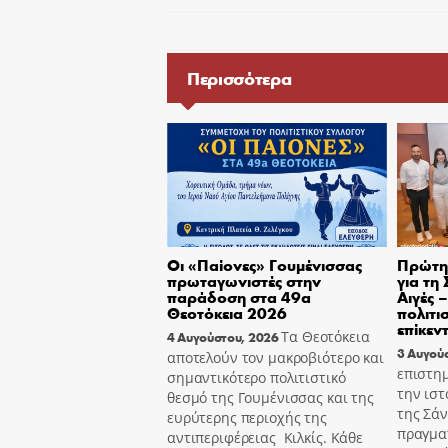
Περισσότερα
Οι «Παίονες» Γουμένισσας
Πρώτη 
πρωταγωνιστές στην
για τη
παράδοση στα 49α
Αιγές 
Θεοτόκεια 2026
πολιτι
επίκεν
Τα Θεοτόκεια
4 Αυγούστου, 2026
3 Αυγού
αποτελούν τον μακροβιότερο και
επιστημ
σημαντικότερο πολιτιστικό
την ιστ
θεσμό της Γουμένισσας και της
της Σά
ευρύτερης περιοχής της
πραγμα
αντιπεριφέρειας Κιλκίς. Κάθε