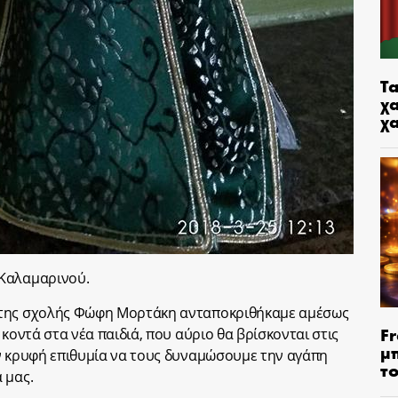
Τα
χα
χ
 Καλαμαρινού.
 της σχολής Φώφη Μορτάκη ανταποκριθήκαμε αμέσως
Fr
 κοντά στα νέα παιδιά, που αύριο θα βρίσκονται στις
μ
ν κρυφή επιθυμία να τους δυναμώσουμε την αγάπη
τ
 μας.