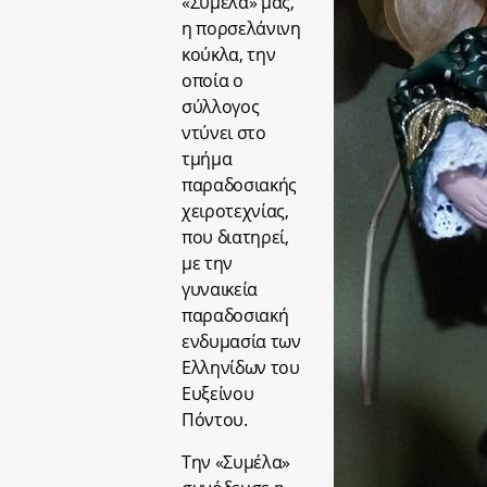
«Συμέλα» μας,
η πορσελάνινη
κούκλα, την
οποία ο
σύλλογος
ντύνει στο
τμήμα
παραδοσιακής
χειροτεχνίας,
που διατηρεί,
με την
γυναικεία
παραδοσιακή
ενδυμασία των
Ελληνίδων του
Ευξείνου
Πόντου.
Την «Συμέλα»