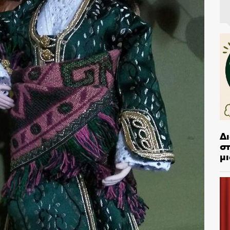
Δ
στ
μι