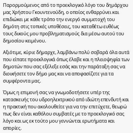
Παρορμούμενος από το προεκλογικό λόγο του δημάρχου
μας Χρήστου Γκουντενούδη, ο οποίος ενθαρρύνει και
επιδιώκει με κάθε τρόπο την ενεργό συμμετοχή του
δημότη στις τοπικές υποθέσεις, του καταθέτω ευθέως
τους δικούς μου προβληματισμούς δια μέσω αυτού του
δημοσίου κειμένου.
Αξιότιμε, κύριε δήμαρχε, λαμβάνω πολύ σοβαρά όλα αυτά
που είπατε προεκλογικά όπως έλαβε και η πλειοψηφία των
δημοτών που σας εξέλεξε εσάς και την παράταξη σας να
διοικήσετε τον δήμο μας και να αποφασίζετε για τα
συμφέροντα μας.
Όμως η επιμονή σας να γνωμοδοτήσετε υπέρ της
κατασκευής του υδροηλεκτρικού από ιδιώτη επενδυτή και
η πρακτική που ακολουθείτε για να την επιτύχετε, θεωρώ
πως δεν είναι καθόλου συμβατές με το προεκλογικό σας
λόγο και ως εκ τούτο μου γεννώνται ερωτήματα και
απορίες.