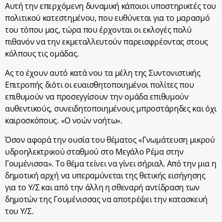
Αυτή την επερχόμενη δυναμική κάποιοι υποστηρικτές του
πολιτικού κατεστημένου, που ευθύνεται για το μαρασμό
του τόπου μας, τώρα που έρχονται οι εκλογές πολύ
πιθανόν να την εκμεταλλευτούν παρεισφρέοντας στους
κόλπους τις ομάδας.
Ας το έχουν αυτό κατά νου τα μέλη της Συντονιστικής
Επιτροπής διότι οι ευαισθητοποιημένοι πολίτες που
επιθυμούν να προσεγγίσουν την ομάδα επιθυμούν
αυθεντικούς, συνειδητοποιημένους μπροστάρηδες και όχι
καιροσκόπους. «Ο νοών νοήτω».
Όσον αφορά την ουσία του θέματος «Γνωμάτευση μικρού
υδροηλεκτρικού σταθμού στο Μεγάλο Ρέμα στην
Γουμένισσα». Το θέμα τείνει να γίνει σήριαλ. Από την μια η
δημοτική αρχή να υπεραμύνεται της θετικής εισήγησης
για το Υ/Σ και από την άλλη η σθεναρή αντίδραση των
δημοτών της Γουμένισσας να αποτρέψει την κατασκευή
του Υ/Σ.