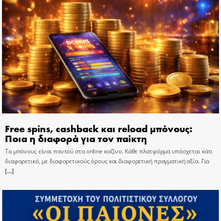
Free spins, cashback και reload μπόνους:
Ποια η διαφορά για τον παίκτη
Τα μπόνους είναι παντού στα online καζίνο. Κάθε πλατφόρμα υπόσχεται κάτι
διαφορετικό, με διαφορετικούς όρους και διαφορετική πραγματική αξία. Για
[…]