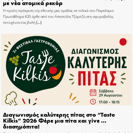
με νέα ατομικά ρεκόρ
Η πρώτη πρόκριση της εθνικής μας ομάδας σε τελικό στο Παγκόσμιο
Πρωτάθλημα Κ20 ήρθε από τον Αποστόλη Τζαμτζή στη σφυροβολία,
πετυχένοντας βολή
[…]
Διαγωνισμός καλύτερης πίτας στο “Taste
Kilkis” 2026 Φέρε μια πίτα και γίνε …
διασημόπιτα!