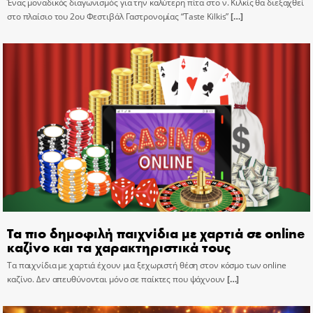
Ένας μοναδικός διαγωνισμός για την καλύτερη πίτα στο ν. Κιλκίς θα διεξαχθεί
στο πλαίσιο του 2ου Φεστιβάλ Γαστρονομίας “Taste Kilkis”
[…]
Τα πιο δημοφιλή παιχνίδια με χαρτιά σε online
καζίνο και τα χαρακτηριστικά τους
Τα παιχνίδια με χαρτιά έχουν μια ξεχωριστή θέση στον κόσμο των online
καζίνο. Δεν απευθύνονται μόνο σε παίκτες που ψάχνουν
[…]