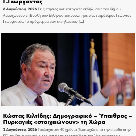
Γ.Γεωργαντάς
3 Αυγούστου, 2026
Στις ετήσιες αντικατοχικές εκδηλώσεις του δήμου
Αμμοχώστου τη Βουλή των Ελλήνων εκπροσώπησε ο αντιπρόεδρος Γεώργιος
Γεωργαντάς. Το πρόγραμμα των εκδηλώσεων
[…]
Κώστας Κιλτίδης: Δημογραφικό – Ύπαιθρος –
Πυρκαγιές «στοιχειώνουν» τη Χώρα
2 Αυγούστου, 2026
Τουλάχιστον 40 χρόνια (δυστυχώς από την είσοδο στην
ΕΕ), το δημογραφικό, η ερημοποίηση της υπαίθρου και λίγο αργότερα οι