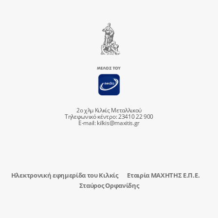
2ο χλμ Κιλκίς Μεταλλικού
Τηλεφωνικό κέντρο: 23410 22 900
E-mail:
kilkis@maxitis.gr
Ηλεκτρονική εφημερίδα του Κιλκίς
Εταιρία ΜΑΧΗΤΗΣ Ε.Π.Ε.
Σταύρος Ορφανίδης