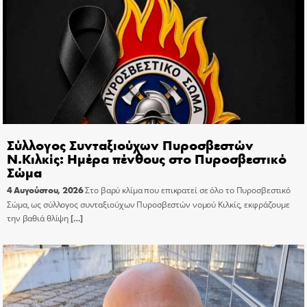
Σύλλογος Συνταξιούχων Πυροσβεστών
Ν.Κιλκίς: Ημέρα πένθους στο Πυροσβεστικό
Σώμα
4 Αυγούστου, 2026
Στο βαρύ κλίμα που επικρατεί σε όλο το Πυροσβεστικό
Σώμα, ως σύλλογος συνταξιούχων Πυροσβεστών νομού Κιλκίς, εκφράζουμε
την βαθιά θλίψη
[…]