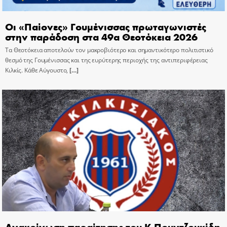
Οι «Παίονες» Γουμένισσας πρωταγωνιστές
στην παράδοση στα 49α Θεοτόκεια 2026
Τα Θεοτόκεια αποτελούν τον μακροβιότερο και σημαντικότερο πολιτιστικό
θεσμό της Γουμένισσας και της ευρύτερης περιοχής της αντιπεριφέρειας
Κιλκίς. Κάθε Αύγουστο,
[…]
Ανακοίνωση παραίτησης του Κ.Πουντζουκίδη