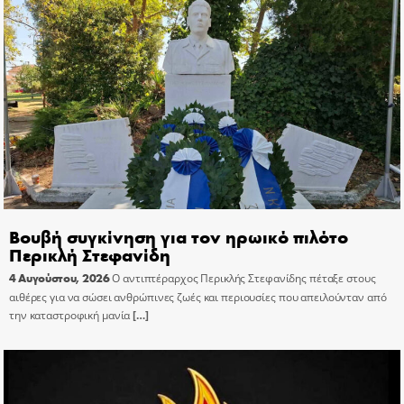
Βουβή συγκίνηση για τον ηρωικό πιλότο
Περικλή Στεφανίδη
4 Αυγούστου, 2026
Ο αντιπτέραρχος Περικλής Στεφανίδης πέταξε στους
αιθέρες για να σώσει ανθρώπινες ζωές και περιουσίες που απειλούνταν από
την καταστροφική μανία
[…]