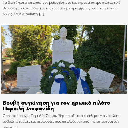
Τα Θεοτόκεια αποτελούν τον μακροβιότερο και σημαντικότερο πολιτιστικό
θεσμό της Γουμένισσας και της ευρύτερης περιοχής της αντιπεριφέρειας
Κιλκίς. Κάθε Αύγουστο,
[…]
Βουβή συγκίνηση για τον ηρωικό πιλότο
Περικλή Στεφανίδη
Ο αντιπτέραρχος Περικλής Στεφανίδης πέταξε στους αιθέρες για να σώσει
ανθρώπινες ζωές και περιουσίες που απειλούνταν από την καταστροφική
μανία
[…]