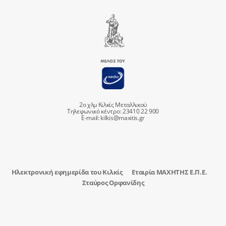
2ο χλμ Κιλκίς Μεταλλικού
Τηλεφωνικό κέντρο: 23410 22 900
E-mail:
kilkis@maxitis.gr
Ηλεκτρονική εφημερίδα του Κιλκίς
Εταιρία ΜΑΧΗΤΗΣ Ε.Π.Ε.
Σταύρος Ορφανίδης