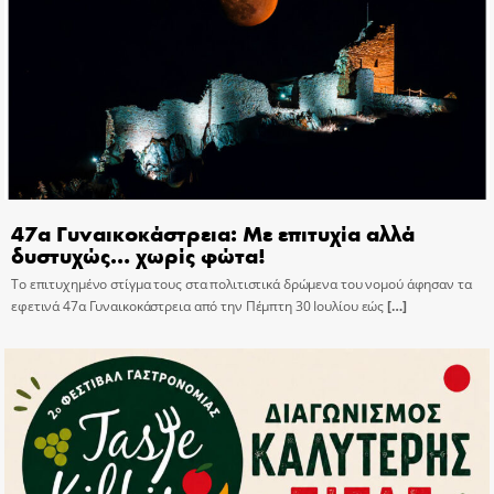
47α Γυναικοκάστρεια: Με επιτυχία αλλά
δυστυχώς… χωρίς φώτα!
Το επιτυχημένο στίγμα τους στα πολιτιστικά δρώμενα του νομού άφησαν τα
εφετινά 47α Γυναικοκάστρεια από την Πέμπτη 30 Ιουλίου εώς
[…]