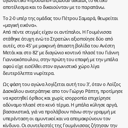
αγωνιστικό «πρόσωπο» αξιωσαν δικαίως το θετικό
αποτέλεσμα και το δικαιούνταν με το παραπάνω.
Το 2-0 υπέρ της ομάδας του Πέτρου Σαμαρά, θεωρείται
«μαγική εικόνα».
Από πέντε στιγμές είχαν οι αντίπαλοι. Η Γουμένισσα
στάθηκε άτυχη ενώ το Στρατώνι αξιοποίησε δύο από
αυτές, στο 45’ με μακρινή άπιαστη βολίδα του Ανέστη
Μετάι και στο 82’ με διαγώνιο κοντινό πλασέ του Γιάννη
Γιαννακόπουλου, στην πρώτη του επαφή με την μπάλα
αφού είχε εισέλθει στον αγωνιστικό χώρο λίγα
δευτερόλεπτα νωρίτερα.
Ως φάση του αγώνα λογίζεται αυτή του 3’, όταν ο Λοϊζος
Δασκάλου ανατράπηκε απο τον Γιώργο Ράπτη, προτίμησε
να κρατηθεί όρθιος και χωρίς ισορροπία επιχείρησε
αδύναμο πλασέ στο κενό τέρμα. Η μπάλα κύλησε αργά,
βασανιστικά, γιά να προλάβουν πάνω στην γραμμή με
υπερένταση οι αμυντικοί και να απομακρύνουν τον
κίνδυνο. Οι συντελεστές της Γουμένισσας ζήτησαν την