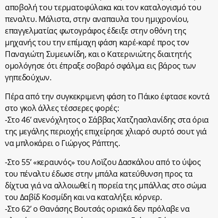
αποβολή του τερματοφύλακα και τον καταλογισμό του
πεναλτυ. Μάλιστα, στην αναπαυλα του ημιχρονίου,
επαγγελματίας φωτογράφος έδειξε στην οθόνη της
μηχανής του την επίμαχη φάση καρέ-καρέ προς τον
Παναγιώτη Συμεωνίδη, και ο Κατερινιώτης διαιτητής
ομολόγησε ότι έπραξε σοβαρό σφάλμα εις βάρος των
γηπεδούχων.
Πέρα από την συγκεκριμενη φάση το Πάικο έφτασε κοντά
στο γκολ άλλες τέσσερες φορές:
-Στο 46’ ανενόχλητος ο Σάββας Χατζηασλανίδης στα όρια
της μεγάλης περιοχής επιχείρησε χλιαρό συρτό σουτ γιά
να μπλοκάρει ο Γιώργος Ράπτης.
-Στο 55’ «κεραυνός» του Λοϊζου Δασκάλου από το ύψος
του πέναλτυ έδωσε στην μπάλα κατεύθυνση προς τα
δίχτυα γιά να αλλοιωθεί η πορεία της μπάλλας στο σώμα
του Δαβίδ Κοσμίδη και να καταλήξει κόρνερ.
-Στο 62’ ο Θανάσης Βουτσάς οριακά δεν πρόλαβε να