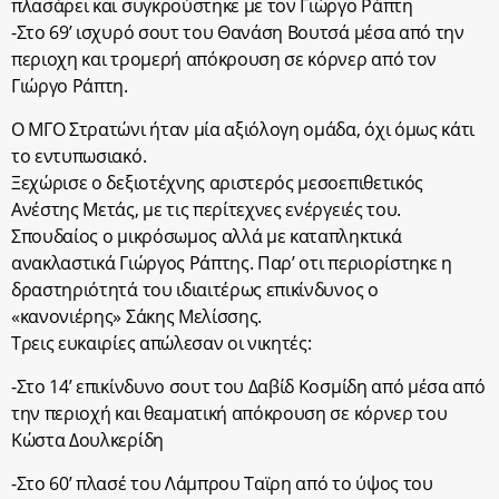
πλασάρει και συγκρούστηκε με τον Γιώργο Ράπτη
-Στο 69’ ισχυρό σουτ του Θανάση Βουτσά μέσα από την
περιοχη και τρομερή απόκρουση σε κόρνερ από τον
Γιώργο Ράπτη.
Ο ΜΓΟ Στρατώνι ήταν μία αξιόλογη ομάδα, όχι όμως κάτι
το εντυπωσιακό.
Ξεχώρισε ο δεξιοτέχνης αριστερός μεσοεπιθετικός
Ανέστης Μετάς, με τις περίτεχνες ενέργειές του.
Σπουδαίος ο μικρόσωμος αλλά με καταπληκτικά
ανακλαστικά Γιώργος Ράπτης. Παρ’ οτι περιορίστηκε η
δραστηριότητά του ιδιαιτέρως επικίνδυνος ο
«κανονιέρης» Σάκης Μελίσσης.
Τρεις ευκαιρίες απώλεσαν οι νικητές:
-Στο 14’ επικίνδυνο σουτ του Δαβίδ Κοσμίδη από μέσα από
την περιοχή και θεαματική απόκρουση σε κόρνερ του
Κώστα Δουλκερίδη
-Στο 60’ πλασέ του Λάμπρου Ταϊρη από το ύψος του