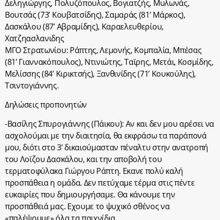
Δεληγιώργης, Πολυζόπουλος, Βογιατζής, Μυλωνάς,
Βουτσάς (73’ Κουβατσίδης), Σαμαράς (81’ Μάρκος),
Δασκάλου (87’ Αβραμίδης), Καραελευθερίου,
Χατζηασλανιδης
ΜΓΟ Στρατωνίου: Ράπτης, Λεμονής, Κομπαλία, Μπέσας
(81’ Γιαννακόπουλος), Ντινιώτης, Ταϊρης, Μετάι, Κοσμίδης,
Μελίσσης (84’ Κιρικτσής), Ξανθινίδης (71’ Κουκούλης),
Τσιντογιάννης.
Δηλώσεις προπονητών
-Βασίλης Σπυρογιάννης (Πάικου): Αν και δεν μου αρέσει να
ασχολούμαι με την διαιτησία, θα εκφράσω τα παράπονά
μου, διότι στο 3’ δικαιούμασταν πέναλτυ στην ανατροπή
του Λοϊζου Δασκάλου, και την αποβολή του
τερματοφύλακα Γιώργου Ράπτη. Εκανε πολύ καλή
προσπάθεια η ομάδα. Δεν πετύχαμε τέρμα στις πέντε
ευκαιρίες που δημιουργήσαμε. Θα κάνουμε την
προσπάθειά μας. Εχουμε το ψυχικό σθένος να
«παλέψουμε» όλα τα παιχνίδια.