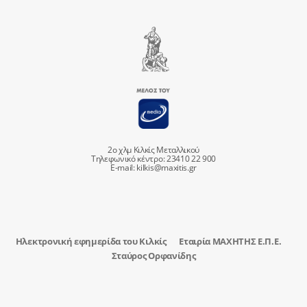
2ο χλμ Κιλκίς Μεταλλικού
Τηλεφωνικό κέντρο: 23410 22 900
E-mail:
kilkis@maxitis.gr
Ηλεκτρονική εφημερίδα του Κιλκίς
Εταιρία ΜΑΧΗΤΗΣ Ε.Π.Ε.
Σταύρος Ορφανίδης