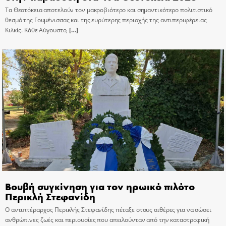
Τα Θεοτόκεια αποτελούν τον μακροβιότερο και σημαντικότερο πολιτιστικό
θεσμό της Γουμένισσας και της ευρύτερης περιοχής της αντιπεριφέρειας
Κιλκίς. Κάθε Αύγουστο,
[…]
Βουβή συγκίνηση για τον ηρωικό πιλότο
Περικλή Στεφανίδη
Ο αντιπτέραρχος Περικλής Στεφανίδης πέταξε στους αιθέρες για να σώσει
ανθρώπινες ζωές και περιουσίες που απειλούνταν από την καταστροφική