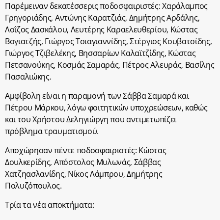
Παρέμειναν δεκατέσσερις ποδοσφαιριστές: Χαράλαμπος
Γρηγοριάδης, Αντώνης Καρατζιάς, Δημήτρης Αρδάλης,
Λοΐζος Δασκάλου, Λευτέρης Καραελευθερίου, Κώστας
Βογιατζής, Γιώργος Τσιαγιαννίδης, Στέργιος Κουβατσίδης,
Γιώργος Τζιβελέκης, Βησσαρίων Καλαϊτζίδης, Κώστας
Πετσανούκης, Κοσμάς Σαμαράς, Πέτρος Αλευράς, Βασίλης
Πασαλιώκης.
Αμφίβολη είναι η παραμονή των Σάββα Σαμαρά και
Πέτρου Μάρκου, λόγω φοιτητικών υποχρεώσεων, καθώς
και του Χρήστου Δεληγιώργη που αντιμετωπίζει
πρόβλημα τραυματισμού.
Αποχώρησαν πέντε ποδοσφαιριστές: Κώστας
Δουλκερίδης, Απόστολος Μυλωνάς, Σάββας
Χατζηασλανίδης, Νίκος Λάμπρου, Δημήτρης
Πολυζόπουλος.
Τρία τα νέα αποκτήματα: