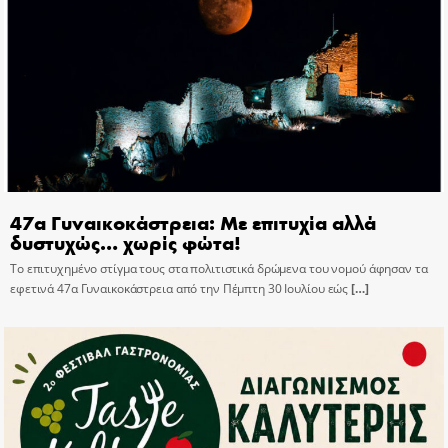
47α Γυναικοκάστρεια: Με επιτυχία αλλά
δυστυχώς… χωρίς φώτα!
Το επιτυχημένο στίγμα τους στα πολιτιστικά δρώμενα του νομού άφησαν τα
εφετινά 47α Γυναικοκάστρεια από την Πέμπτη 30 Ιουλίου εώς
[…]