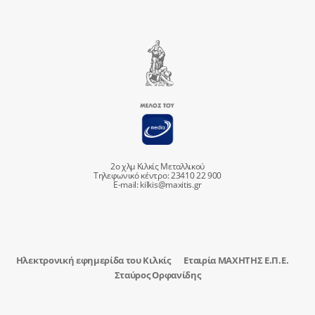
2ο χλμ Κιλκίς Μεταλλικού
Τηλεφωνικό κέντρο: 23410 22 900
E-mail:
kilkis@maxitis.gr
Ηλεκτρονική εφημερίδα του Κιλκίς
Εταιρία ΜΑΧΗΤΗΣ Ε.Π.Ε.
Σταύρος Ορφανίδης