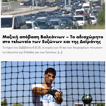
Μαζική απόβαση Βαλκάνιων – Το αδιαχώρητο
στο τελωνείο των Ευζώνων και της Δοϊράνης
Το πρωί του Σαββάτου 8.8.26, οι ουρές των ΙΧ και των λεωφορείων «ένωσαν»
τα τελωνεία της Ελλάδας και των Σκοπίων.
[…]