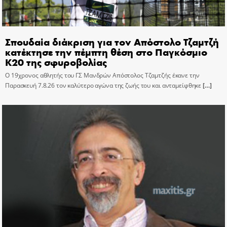
Σπουδαία διάκριση για τον Απόστολο Τζαμτζή
κατέκτησε την πέμπτη θέση στο Παγκόσμιο
Κ20 της σφυροβολίας
Ο 19χρονος αθλητής του ΓΣ Μανδρών Απόστολος Τζαμτζής έκανε την
Παρασκευή 7.8.26 τον καλύτερο αγώνα της ζωής του και ανταμείφθηκε
[…]