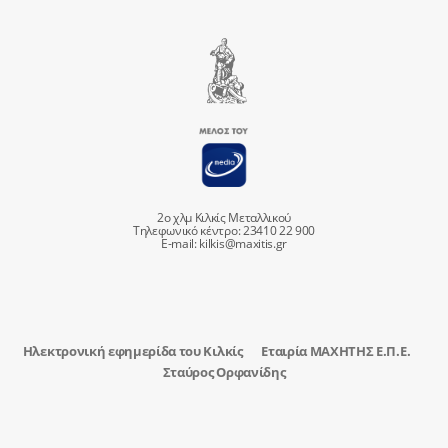
2ο χλμ Κιλκίς Μεταλλικού
Τηλεφωνικό κέντρο: 23410 22 900
E-mail:
kilkis@maxitis.gr
Ηλεκτρονική εφημερίδα του Κιλκίς
Εταιρία ΜΑΧΗΤΗΣ Ε.Π.Ε.
Σταύρος Ορφανίδης