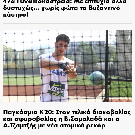
47α Γυναικοκάστρεια: Με επιτυχία αλλά
δυστυχώς… χωρίς φώτα το Βυζαντινό
κάστρο!
Παγκόσμιο Κ20: Στον τελικό δισκοβολίας
και σφυροβολίας η Β.Σαμολαδά και ο
Α.Τζαμτζής με νέα ατομικά ρεκόρ