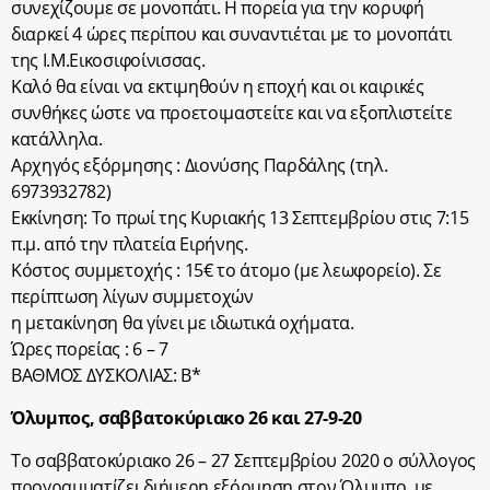
συνεχίζουμε σε μονοπάτι. Η πορεία για την κορυφή
διαρκεί 4 ώρες περίπου και συναντιέται με το μονοπάτι
της Ι.Μ.Εικοσιφοίνισσας.
Καλό θα είναι να εκτιμηθούν η εποχή και οι καιρικές
συνθήκες ώστε να προετοιμαστείτε και να εξοπλιστείτε
κατάλληλα.
Αρχηγός εξόρμησης : Διονύσης Παρδάλης (τηλ.
6973932782)
Εκκίνηση: Το πρωί της Κυριακής 13 Σεπτεμβρίου στις 7:15
π.μ. από την πλατεία Ειρήνης.
Κόστος συμμετοχής : 15€ το άτομο (με λεωφορείο). Σε
περίπτωση λίγων συμμετοχών
η μετακίνηση θα γίνει με ιδιωτικά οχήματα.
Ώρες πορείας : 6 – 7
ΒΑΘΜΟΣ ΔΥΣΚΟΛΙΑΣ: Β*
Όλυμπος, σαββατοκύριακο 26 και 27-9-20
Το σαββατοκύριακο 26 – 27 Σεπτεμβρίου 2020 ο σύλλογος
προγραμματίζει διήμερη εξόρμηση στον Όλυμπο, με