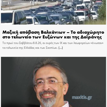
Μαζική απόβαση Βαλκάνιων – Το αδιαχώρητο
στο τελωνείο των Ευζώνων και της Δοϊράνης
Το πρωί του Σαββάτου 8.8.26, οι ουρές των ΙΧ και των λεωφορείων «ένωσαν»
τα τελωνεία της Ελλάδας και των Σκοπίων.
[…]