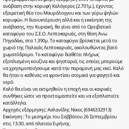
ανάβαση στην κορυφή Καλόγερος (2.701μ.), έχοντας
εξαιρετική θέα του Μαυρόλογγου και των γύρω ψηλών
κορυφών. Η διανυκτέρευση αλλά και η εκκίνηση της
ανάβασης, την Κυριακή, θα γίνει από το Ορειβατικό
καταφύγιο του Σ.Ε.Ο. Λεπτοκαρυάς, στη θέση Άνω
Πηγαδάκι, στα 1.390μ. Το καταφύγιο βρίσκεται μετά το
χωριό της Παλαιάς Λεπτοκαρυάς, ακολουθώντας βατό
χωματόδρομο. Το καταφύγιο διαθέτει πλήρως
εξοπλισμένη κουζίνα και ψησταριά, τις οποίες μπορούμε
να χρησιμοποιήσουμε κατά την παραμονή μας εκεί. Καλό
θα ήταν ο καθένας να φροντίσει ατομικά για φαγητό και
νερό.
Καλό θα είναι να εκτιμηθούν η εποχή και οι καιρικές
συνθήκες ώστε να προετοιμαστείτε και να εξοπλιστείτε
κατάλληλα.
Αρχηγός εξόρμησης: Ασλανίδης Νίκος (6946332913)
Εκκίνηση : Το μεσημέρι του Σαββάτου 26 Σεπτεμβρίου
στις 13:30, από πλατεία Ειρήνης.