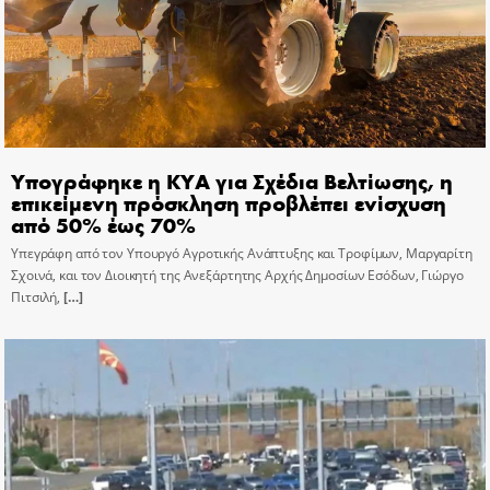
Υπογράφηκε η ΚΥΑ για Σχέδια Βελτίωσης, η
επικείμενη πρόσκληση προβλέπει ενίσχυση
από 50% έως 70%
Υπεγράφη από τον Υπουργό Αγροτικής Ανάπτυξης και Τροφίμων, Μαργαρίτη
Σχοινά, και τον Διοικητή της Ανεξάρτητης Αρχής Δημοσίων Εσόδων, Γιώργο
Πιτσιλή,
[…]