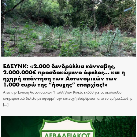
ΕΑΣΥΝΚ: «2.000 δενδρύλλια κάνναβης,
2.000.000€ προσδοκώμενο όφελος… και η
ηχηρή απάντηση των Αστυνομικών των
1.000 ευρώ της “ήσυχης” επαρχίας!»
Από την Ένωση Αστυνομικών Υπαλλήλων Κιλκίς εκδόθηκε το ακόλουθο
ενημερωτικό δελτίο με αφορμή την επιτυχή εξάρθρωση από το τμήμα Δίωξης
[…]