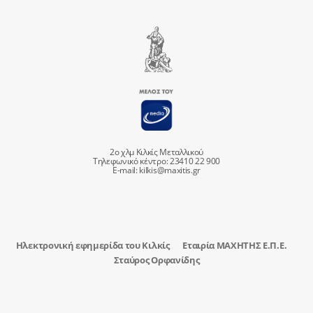
2ο χλμ Κιλκίς Μεταλλικού
Τηλεφωνικό κέντρο: 23410 22 900
E-mail:
kilkis@maxitis.gr
Ηλεκτρονική εφημερίδα του Κιλκίς
Εταιρία ΜΑΧΗΤΗΣ Ε.Π.Ε.
Σταύρος Ορφανίδης