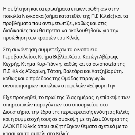
Η συζήτηση και τα ερωτήματα επικεντρώθηκαν στην
ποικιλία Νεγκόσκα (σήμα κατατεθέν της Π.Ε Κιλκίς) και τα
προβλήματα που αντιμετωπίζει, καθώς και στις
διαδικασίες που θα πρέπει να ακολουθηθούν για την
προώθηση των κρασιών του Κιλκίς.
Στη συνάντηση συμμετείχαν τα οινοποιεία
Γεροβασιλείου, Κτήμα Βιβλία Χώρα, Κατώγι Αβέρωφ,
Κεχρής, Κτήμα Κυρ-Γιάννη, καθώς και τα οινοποιεία της
Π.Ε Κιλκίς Αϊδαρίνη, Τάτση, Βαλτάρα και Χατζηβαρύτη,
καθώς και ο πρόεδρος της Ομάδας παραγωγών
οινοποιήσημων ποικιλιών σταφυλιών «Εύφορη Γη».
Είχε προηγηθεί, το πρωί της ίδιας ημέρας, η επίσκεψη των
υπηρεσιακών παραγόντων του υπουργείου στο
Διοικητήριο, την έδρα της περιφερειακής ενότητας Κιλκίς
και η συμμετοχή τους σε σύσκεψη με τη Διευθύντρια της
ΔΑΟΚ ΠΕ Κιλκίς όπου συζητήθηκαν θέματα σχετικά με το
κρασί και το αμπέλι στο Κιλκίς.