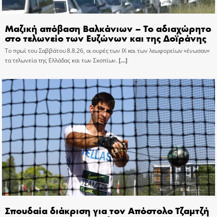
Μαζική απόβαση Βαλκάνιων – Το αδιαχώρητο
στο τελωνείο των Ευζώνων και της Δοϊράνης
Το πρωί του Σαββάτου 8.8.26, οι ουρές των ΙΧ και των λεωφορείων «ένωσαν»
τα τελωνεία της Ελλάδας και των Σκοπίων.
[…]
Σπουδαία διάκριση για τον Απόστολο Τζαμτζή