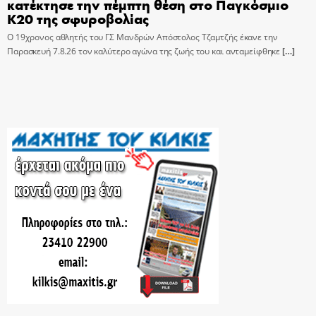
κατέκτησε την πέμπτη θέση στο Παγκόσμιο
Κ20 της σφυροβολίας
Ο 19χρονος αθλητής του ΓΣ Μανδρών Απόστολος Τζαμτζής έκανε την
Παρασκευή 7.8.26 τον καλύτερο αγώνα της ζωής του και ανταμείφθηκε
[…]