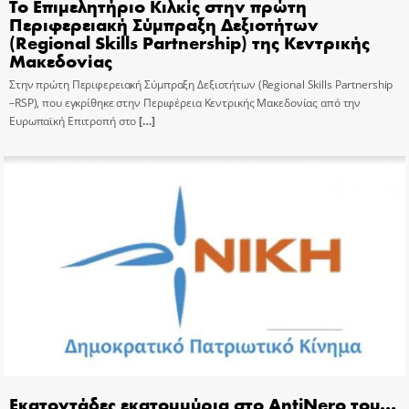
Το Επιμελητήριο Κιλκίς στην πρώτη
Περιφερειακή Σύμπραξη Δεξιοτήτων
(Regional Skills Partnership) της Κεντρικής
Μακεδονίας
Στην πρώτη Περιφερειακή Σύμπραξη Δεξιοτήτων (Regional Skills Partnership
–RSP), που εγκρίθηκε στην Περιφέρεια Κεντρικής Μακεδονίας από την
Ευρωπαϊκή Επιτροπή στο
[…]
Εκατοντάδες εκατομμύρια στο AntiNero του…