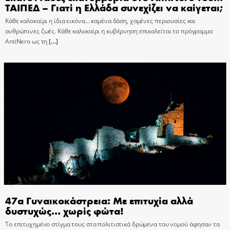
ΤΑΙΠΕΔ – Γιατί η Ελλάδα συνεχίζει να καίγεται;
Κάθε καλοκαίρι η ίδια εικόνα… καμένα δάση, χαμένες περιουσίες και
ανθρώπινες ζωές. Κάθε καλοκαίρι η κυβέρνηση επικαλείται το πρόγραμμα
AntiNero ως τη
[…]
47α Γυναικοκάστρεια: Με επιτυχία αλλά
δυστυχώς… χωρίς φώτα!
Το επιτυχημένο στίγμα τους στα πολιτιστικά δρώμενα του νομού άφησαν τα