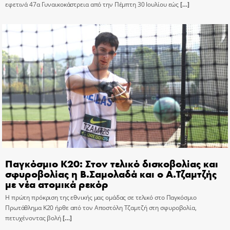
εφετινά 47α Γυναικοκάστρεια από την Πέμπτη 30 Ιουλίου εώς
[…]
Παγκόσμιο Κ20: Στον τελικό δισκοβολίας και
σφυροβολίας η Β.Σαμολαδά και ο Α.Τζαμτζής
με νέα ατομικά ρεκόρ
Η πρώτη πρόκριση της εθνικής μας ομάδας σε τελικό στο Παγκόσμιο
Πρωτάθλημα Κ20 ήρθε από τον Αποστόλη Τζαμτζή στη σφυροβολία,
πετυχένοντας βολή
[…]