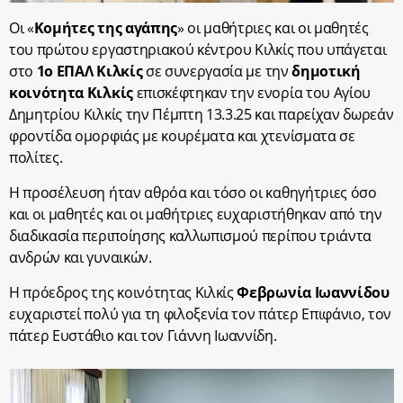
Οι «
Κομήτες της αγάπης
» οι μαθήτριες και οι μαθητές
του πρώτου εργαστηριακού κέντρου Κιλκίς που υπάγεται
στο
1o ΕΠΑΛ Κιλκίς
σε συνεργασία με την
δημοτική
κοινότητα Κιλκίς
επισκέφτηκαν την ενορία του Αγίου
Δημητρίου Κιλκίς την Πέμπτη 13.3.25 και παρείχαν δωρεάν
φροντίδα ομορφιάς με κουρέματα και χτενίσματα σε
πολίτες.
Η προσέλευση ήταν αθρόα και τόσο οι καθηγήτριες όσο
και οι μαθητές και οι μαθήτριες ευχαριστήθηκαν από την
διαδικασία περιποίησης καλλωπισμού περίπου τριάντα
ανδρών και γυναικών.
Η πρόεδρος της κοινότητας Κιλκίς
Φεβρωνία Ιωαννίδου
ευχαριστεί πολύ για τη φιλοξενία τον πάτερ Επιφάνιο, τον
πάτερ Ευστάθιο και τον Γιάννη Ιωαννίδη.