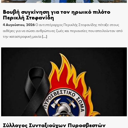
Βουβή συγκίνηση για τον ηρωικό πιλότο
Περικλή Στεφανίδη
4 Αυγούστου, 2026
Ο αντιπτέραρχος Περικλής Στεφανίδης πέταξε στους
αιθέρες για να σώσει ανθρώπινες ζωές και περιουσίες που απειλούνταν από
την καταστροφική μανία
[…]
Σύλλογος Συνταξιούχων Πυροσβεστών