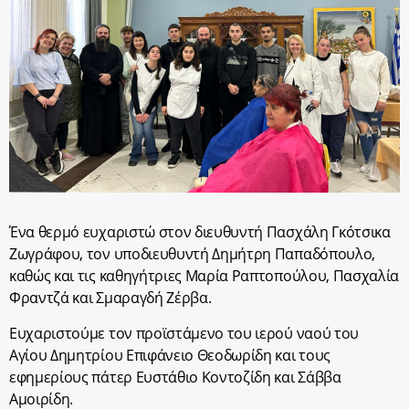
Ένα θερμό ευχαριστώ στον διευθυντή Πασχάλη Γκότσικα
Ζωγράφου, τον υποδιευθυντή Δημήτρη Παπαδόπουλο,
καθώς και τις καθηγήτριες Μαρία Ραπτοπούλου, Πασχαλία
Φραντζά και Σμαραγδή Ζέρβα.
Ευχαριστούμε τον προϊστάμενο του ιερού ναού του
Αγίου Δημητρίου Επιφάνειο Θεοδωρίδη και τους
εφημερίους πάτερ Ευστάθιο Κοντοζίδη και Σάββα
Αμοιρίδη.