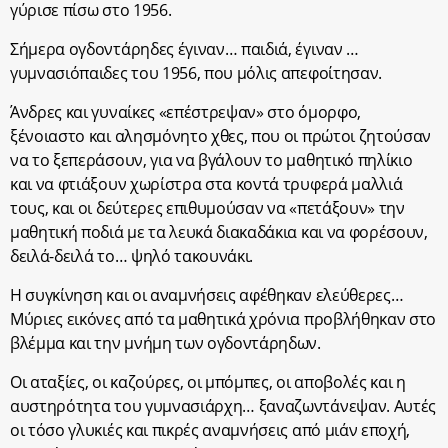
γύρισε πίσω στο 1956.
Σήμερα ογδοντάρηδες έγιναν… παιδιά, έγιναν …
γυμνασιόπαιδες του 1956, που μόλις απεφοίτησαν.
Άνδρες και γυναίκες «επέστρεψαν» στο όμορφο,
ξένοιαστο και αλησμόνητο χθες, που οι πρώτοι ζητούσαν
να το ξεπεράσουν, για να βγάλουν το μαθητικό πηλίκιο
και να φτιάξουν χωρίστρα στα κοντά τρυφερά μαλλιά
τους, και οι δεύτερες επιθυμούσαν να «πετάξουν» την
μαθητική ποδιά με τα λευκά διακαδάκια και να φορέσουν,
δειλά-δειλά το… ψηλό τακουνάκι.
Η συγκίνηση και οι αναμνήσεις αφέθηκαν ελεύθερες…
Μύριες εικόνες από τα μαθητικά χρόνια προβλήθηκαν στο
βλέμμα και την μνήμη των ογδοντάρηδων.
Οι αταξίες, οι καζούρες, οι μπόμπες, οι αποβολές και η
αυστηρότητα του γυμνασιάρχη… ξαναζωντάνεψαν. Αυτές
οι τόσο γλυκιές και πικρές αναμνήσεις από μιάν εποχή,