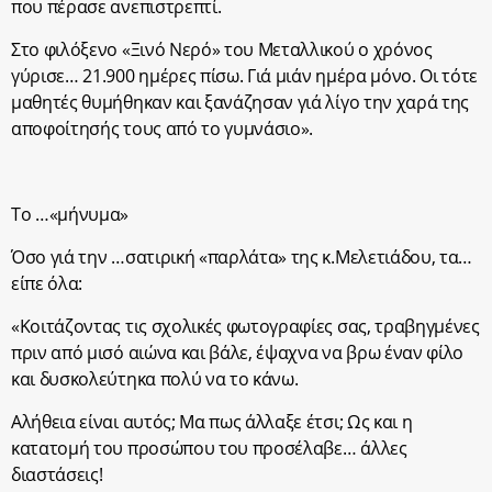
που πέρασε ανεπιστρεπτί.
Στο φιλόξενο «Ξινό Νερό» του Μεταλλικού ο χρόνος
γύρισε… 21.900 ημέρες πίσω. Γιά μιάν ημέρα μόνο. Οι τότε
μαθητές θυμήθηκαν και ξανάζησαν γιά λίγο την χαρά της
αποφοίτησής τους από το γυμνάσιο».
Το …«μήνυμα»
Όσο γιά την …σατιρική «παρλάτα» της κ.Μελετιάδου, τα…
είπε όλα:
«Κοιτάζοντας τις σχολικές φωτογραφίες σας, τραβηγμένες
πριν από μισό αιώνα και βάλε, έψαχνα να βρω έναν φίλο
και δυσκολεύτηκα πολύ να το κάνω.
Αλήθεια είναι αυτός; Μα πως άλλαξε έτσι; Ως και η
κατατομή του προσώπου του προσέλαβε… άλλες
διαστάσεις!