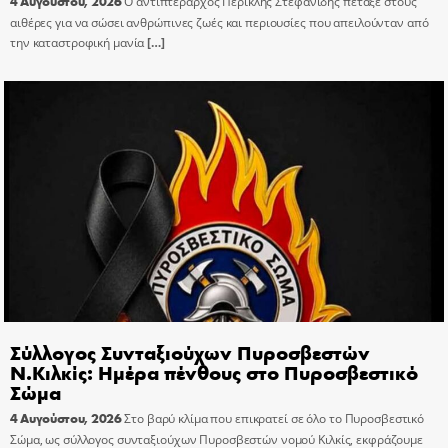
4 Αυγούστου, 2026
Ο αντιπτέραρχος Περικλής Στεφανίδης πέταξε στους
αιθέρες για να σώσει ανθρώπινες ζωές και περιουσίες που απειλούνταν από
την καταστροφική μανία
[…]
Σύλλογος Συνταξιούχων Πυροσβεστών
Ν.Κιλκίς: Ημέρα πένθους στο Πυροσβεστικό
Σώμα
4 Αυγούστου, 2026
Στο βαρύ κλίμα που επικρατεί σε όλο το Πυροσβεστικό
Σώμα, ως σύλλογος συνταξιούχων Πυροσβεστών νομού Κιλκίς, εκφράζουμε