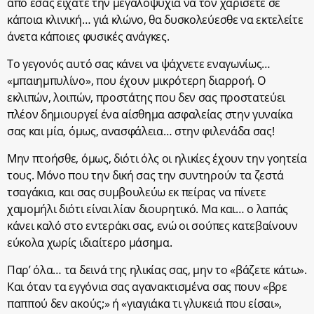
από εσάς είχατε την μεγαλοψυχία να τον χαρίσετε σε
κάποια κλινική… γιά κλώνο, θα δυσκολεύεσθε να εκτελείτε
άνετα κάποιες φυσικές ανάγκες.
Το γεγονός αυτό σας κάνει να ψάχνετε εναγωνίως…
«μπαιημπυλίνο», που έχουν μικρότερη διαρροή. Ο
εκλιπών, λοιπών, προστάτης που δεν σας προστατεύει
πλέον δημιουργεί ένα αίσθημα ασφαλείας στην γυναίκα
σας και μία, όμως, ανασφάλεια… στην φιλενάδα σας!
Μην πτοήσθε, όμως, διότι όλς οι ηλικίες έχουν την γοητεία
τους. Μόνο που την δική σας την συντηρούν τα ζεστά
τσαγάκια, και σας συμβουλεύω εκ πείρας να πίνετε
χαμομήλι διότι είναι λίαν διουρητικό. Μα και… ο λαπάς
κάνει καλό στο εντεράκι σας, ενώ οι σούπες κατεβαίνουν
εύκολα χωρίς ιδιαίτερο μάσημα.
Παρ’ όλα… τα δεινά της ηλικίας σας, μην το «βάζετε κάτω».
Και όταν τα εγγόνια σας αγανακτισμένα σας πουν «βρε
παππού δεν ακούς;» ή «γιαγιάκα τι γλυκειά που είσαι»,