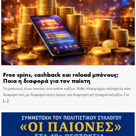
Free spins, cashback και reload μπόνους:
Ποια η διαφορά για τον παίκτη
Τα μπόνους είναι παντού στα online καζίνο. Κάθε πλατφόρμα υπόσχεται κάτι
διαφορετικό, με διαφορετικούς όρους και διαφορετική πραγματική αξία. Για
[…]