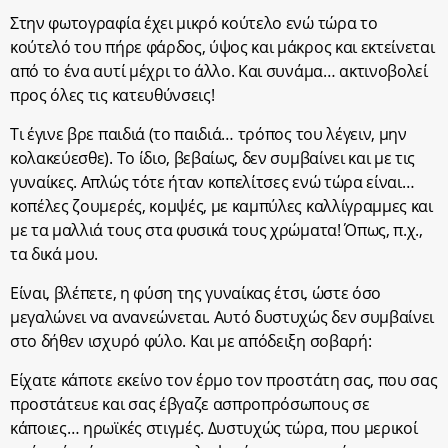
Στην φωτογραφία έχει μικρό κούτελο ενώ τώρα το
κούτελό του πήρε φάρδος, ύψος και μάκρος και εκτείνεται
από το ένα αυτί μέχρι το άλλο. Και συνάμα… ακτινοβολεί
προς όλες τις κατευθύνσεις!
Τι έγινε βρε παιδιά (το παιδιά… τρόπος του λέγειν, μην
κολακεύεσθε). Το ίδιο, βεβαίως, δεν συμβαίνει και με τις
γυναίκες. Απλώς τότε ήταν κοπελίτσες ενώ τώρα είναι…
κοπέλες ζουμερές, κομψές, με καμπύλες καλλίγραμμες και
με τα μαλλιά τους στα φυσικά τους χρώματα! Όπως, π.χ.,
τα δικά μου.
Είναι, βλέπετε, η φύση της γυναίκας έτσι, ώστε όσο
μεγαλώνει να ανανεώνεται. Αυτό δυστυχώς δεν συμβαίνει
στο δήθεν ισχυρό φύλο. Και με απόδειξη σοβαρή:
Είχατε κάποτε εκείνο τον έρμο τον προστάτη σας, που σας
προστάτευε και σας έβγαζε ασπροπρόσωπους σε
κάποιες… ηρωϊκές στιγμές. Δυστυχώς τώρα, που μερικοί