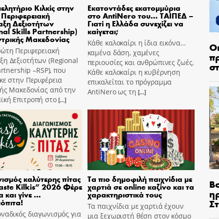
μελητήριο Κιλκίς στην
Εκατοντάδες εκατομμύρια
Περιφερειακή
στο AntiNero του… ΤΑΙΠΕΔ –
ξη Δεξιοτήτων
Γιατί η Ελλάδα συνεχίζει να
al Skills Partnership)
καίγεται;
ντρικής Μακεδονίας
Κάθε καλοκαίρι η ίδια εικόνα…
Ο
ρώτη Περιφερειακή
καμένα δάση, χαμένες
π
η Δεξιοτήτων (Regional
περιουσίες και ανθρώπινες ζωές.
σ
Partnership –RSP), που
Κάθε καλοκαίρι η κυβέρνηση
κε στην Περιφέρεια
επικαλείται το πρόγραμμα
κής Μακεδονίας από την
AntiNero ως τη
[…]
ϊκή Επιτροπή στο
[…]
ισμός καλύτερης πίτας
Τα πιο δημοφιλή παιχνίδια με
Β
aste Kilkis” 2026 Φέρε
χαρτιά σε online καζίνο και τα
η
α και γίνε …
χαρακτηριστικά τους
Σ
όπιτα!
Τα παιχνίδια με χαρτιά έχουν
ναδικός διαγωνισμός για
μια ξεχωριστή θέση στον κόσμο