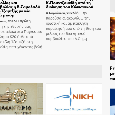
ολίας και
Κ.Πουντζουκίδη από τη
βολίας η Β.Σαμολαδά
διοίκηση του Κιλκισιακού
Α.Τζαμτζής με νέα
Με την
4 Αυγούστου, 2026
ά ρεκόρ
παρούσα ανακοινώνω την
Η πρώτη
στου, 2026
οριστική και αμετάκλητη
η της εθνικής μας
παραίτησή μου από τη θέση του
σε τελικό στο Παγκόσμιο
μέλους του διοικητικού
λημα Κ20 ήρθε από
συμβουλίου του Α.Ο.
[…]
οστόλη Τζαμτζή στη
ολία, πετυχένοντας βολή
Fr
μ
τ