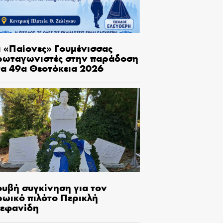
ι «Παίονες» Γουμένισσας
ρωταγωνιστές στην παράδοση
τα 49α Θεοτόκεια 2026
ουβή συγκίνηση για τον
ρωικό πιλότο Περικλή
τεφανίδη