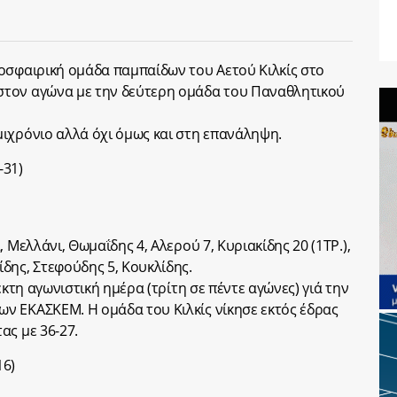
οσφαιρική ομάδα παμπαίδων του Αετού Κιλκίς στο
στον αγώνα με την δεύτερη ομάδα του Παναθλητικού
ιχρόνιο αλλά όχι όμως και στη επανάληψη.
-31)
 Μελλάνι, Θωμαΐδης 4, Αλερού 7, Κυριακίδης 20 (1ΤΡ.),
δης, Στεφούδης 5, Κουκλίδης.
έκτη αγωνιστική ημέρα (τρίτη σε πέντε αγώνες) γιά την
ν ΕΚΑΣΚΕΜ. Η ομάδα του Κιλκίς νίκησε εκτός έδρας
ας με 36-27.
16)