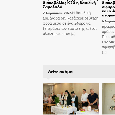
δισκοβολίας Κ20 η Βασιλική
δισκοβ
Σαμολαδά
σφυρο
και ο 
Η Βασιλική
7 Αυγούστου, 2026
ατομικ
Σαμόλαδα δεν κατάφερε δεύτερη
6 Αυγού
φορά μέσα σε ένα 24ωρο να
πρόκρισ
ξεπεράσει τον εαυτό της κι έτσι
ομάδας 
ολοκλήρωσε τον
[…]
Πρωτάθ
τον Απ
σφυροβ
[…]
Δείτε ακόμα