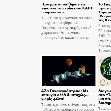
Πραγματοποιήθηκαν τα
Το Επι
εγκαίνια του κυλικείου ΚΑΠΗ
πρώτη 
Γουμένισσας
Σύμπρα
(Region
Την Πέμπτη 6 Αυγούστου 2026
της Κε
πραγματοποιήθηκε στη
Στην π
Γουμένισσα ο Αγιασμός του νέου
Σύμπραξ
χώρου που θα στεγάσει
Skills 
προσωρινά το κυλικείο του
[…]
εγκρίθη
Κεντρι
Ευρωπα
47α Γυναικοκάστρεια: Με
Διαγων
επιτυχία αλλά δυστυχώς…
στο “T
χωρίς φώτα!
μια πίτ
διασημ
Το επιτυχημένο στίγμα τους στα
Ένας μο
πολιτιστικά δρώμενα του νομού