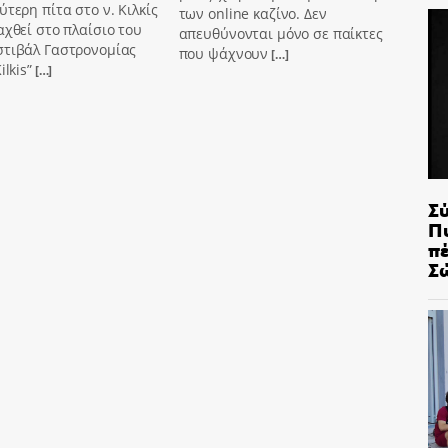
ύτερη πίτα στο ν. Κιλκίς
των online καζίνο. Δεν
αχθεί στο πλαίσιο του
απευθύνονται μόνο σε παίκτες
στιβάλ Γαστρονομίας
που ψάχνουν
[…]
ilkis”
[…]
Σ
Π
π
Σ