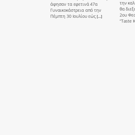
την καλ
άφησαν τα εφετινά 47α
θα διεξ
Γυναικοκάστρεια από την
2ου Φε
Πέμπτη 30 Ιουλίου εώς
[…]
“Taste K