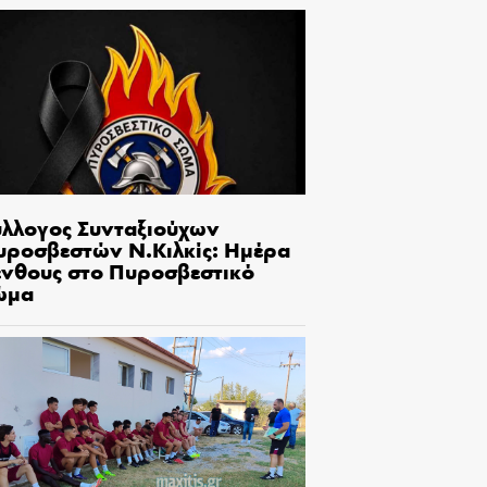
ύλλογος Συνταξιούχων
υροσβεστών Ν.Κιλκίς: Ημέρα
ένθους στο Πυροσβεστικό
ώμα