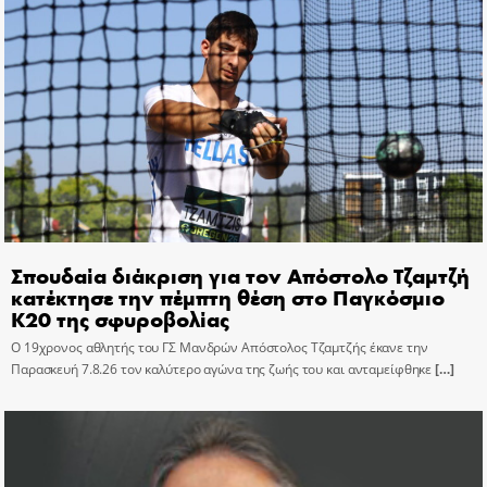
Σπουδαία διάκριση για τον Απόστολο Τζαμτζή
κατέκτησε την πέμπτη θέση στο Παγκόσμιο
Κ20 της σφυροβολίας
Ο 19χρονος αθλητής του ΓΣ Μανδρών Απόστολος Τζαμτζής έκανε την
Παρασκευή 7.8.26 τον καλύτερο αγώνα της ζωής του και ανταμείφθηκε
[…]