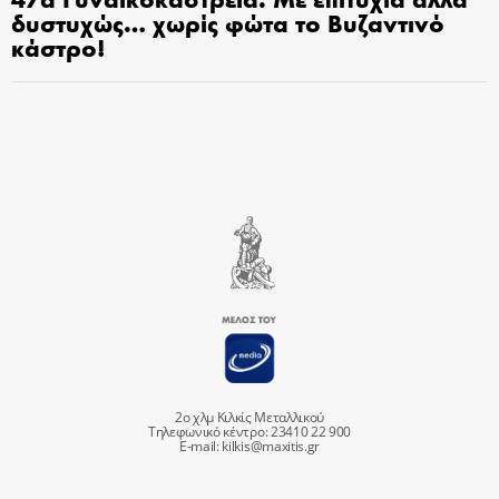
δυστυχώς… χωρίς φώτα το Βυζαντινό
κάστρο!
2ο χλμ Κιλκίς Μεταλλικού
Τηλεφωνικό κέντρο: 23410 22 900
E-mail:
kilkis@maxitis.gr