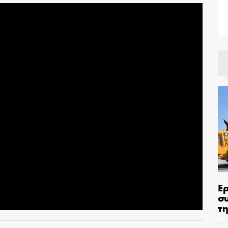
Ε
σ
τη