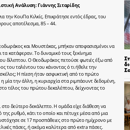
τιστική Ανάλυση: Γιάννης Σιταρίδης
ια την ΚουΠα Κιλκίς. Επικράτησε εντός έδρας, του
ρους αποτέλεσμα, 85 – 44.
εοδωράκος και Μουστάκας, μπήκαν αποφασισμένοι να
 τα κατάφεραν. Το δυναμικό τους ξεκίνημα
Σ
του δίλεπτου. Ο Θεοδωράκος πετούσε φωτιές έξω από
δ
ρος του ταλέντου του κάνοντας ό τι ήθελε την
Σ
 σκέλος; Η πίεση ήταν ασφυκτική από το πρώτο
 η μία την άλλη, η κυριαρχία στα ριμπάουντ δεδομένη,
 στο τέλος του πρώτου δεκαλέπτου, δείχνοντας το
ι στο δεύτερο δεκάλεπτο. Η ομάδα είχε διάθεση να
ό της ρυθμό, κάτι το οποίο και πέτυχε μέσα από μια
υστόχησε σε 17 προσπάθειες στο πρώτο ημίχρονο με
ελικές πάσες, ή ακόμα καλύτερα από extra πάσες.