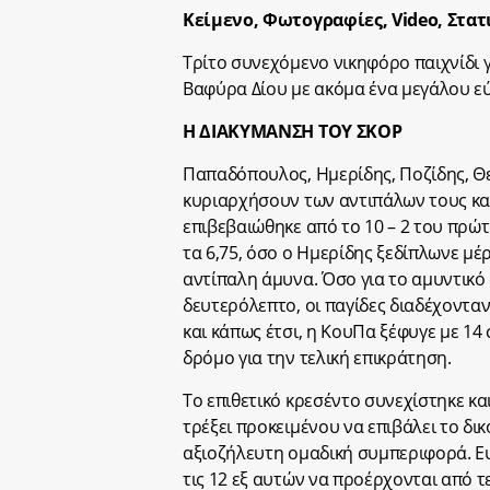
Κείμενο, Φωτογραφίες,
Video
, Στα
Τρίτο συνεχόμενο νικηφόρο παιχνίδι γ
Βαφύρα Δίου με ακόμα ένα μεγάλου εύ
Η ΔΙΑΚΥΜΑΝΣΗ ΤΟΥ ΣΚΟΡ
Παπαδόπουλος, Ημερίδης, Ποζίδης, Θ
κυριαρχήσουν των αντιπάλων τους και
επιβεβαιώθηκε από το 10 – 2 του πρώ
τα 6,75, όσο ο Ημερίδης ξεδίπλωνε μέ
αντίπαλη άμυνα. Όσο για το αμυντικό
δευτερόλεπτο, οι παγίδες διαδέχονταν
και κάπως έτσι, η ΚουΠα ξέφυγε με 14
δρόμο για την τελική επικράτηση.
Το επιθετικό κρεσέντο συνεχίστηκε κα
τρέξει προκειμένου να επιβάλει το δικ
αξιοζήλευτη ομαδική συμπεριφορά. Ε
τις 12 εξ αυτών να προέρχονται από τ