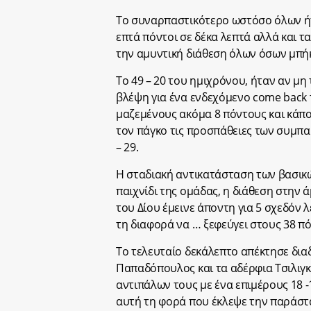
Το συναρπαστικότερο ωστόσο όλων ήτ
επτά πόντοι σε δέκα λεπτά αλλά και τ
την αμυντική διάθεση όλων όσων μπή
Το 49 – 20 του ημιχρόνου, ήταν αν μη
βλέψη για ένα ενδεχόμενο come back
μαζεμένους ακόμα 8 πόντους και κά
τον πάγκο τις προσπάθειες των συμπαι
– 29.
Η σταδιακή αντικατάσταση των βασικώ
παιχνίδι της ομάδας, η διάθεση στην
του Δίου έμεινε άποντη για 5 σχεδόν λ
τη διαφορά να … ξεφεύγει στους 38 πόν
Το τελευταίο δεκάλεπτο απέκτησε δια
Παπαδόπουλος και τα αδέρφια Τσιλιγ
αντιπάλων τους με ένα επιμέρους 18 -
αυτή τη φορά που έκλεψε την παράστ