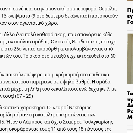
αν η συνέπεια στην αμυντική συμπεριφορά. Οι μόλις
Π
ε
α 13 κλεψίματα (9 στο δεύτερο δεκάλεπτο) πιστοποιούν
Γ
καν στον αγωνιστικό χώρο.
 τι άλλο ένα πολύ καθαρό σκορ, που απαγόρευε κάθε
 της αντιπάλου ομάδας. Ο καυτός Θεοδωράκος πέτυχε
που στο 26ο λεπτό αποσύρθηκε απολαμβάνοντας από
κτών του. Το σκορ στο μεταξύ είχε εκτοξευθεί στο 60
ν παικτών επέφερε μια μικρή καμπή στο επιθετικό
 άμυνα ωστόσο παρέμεινε σε υψηλό βαθμό. Η ομάδα
επτά μέχρι τη λήξη του δεκαλέπτου, ενώ δέχτηκε 7, με
Το
τους! (67 – 29)
π
Δε
δικαστικό χαρακτήρα. Οι νεαροί Νεκτάριος
Pa
καρίδη πήραν τη σκυτάλη, επικρατώντας των
Μ
15. Ήταν ο Λάμπρος και όχι ο Σταύρος Τσιλιγκαρίδης
αση σκοράροντας τους 11 από τους 18 πόντους της