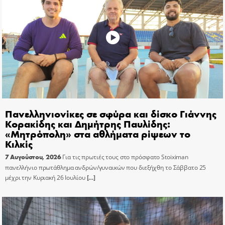
Πανελληνιονίκες σε σφύρα και δίσκο Γιάννης
Κορακίδης και Δημήτρης Παυλίδης:
«Μητρόπολη» στα αθλήματα ρίψεων το
Κιλκίς
7 Αυγούστου, 2026
Για τις πρωτιές τους στο πρόσφατο Stoiximan
πανελλήνιο πρωτάθλημα ανδρών/γυναικών που διεξήχθη το Σάββατο 25
μέχρι την Κυριακή 26 Ιουλίου
[…]