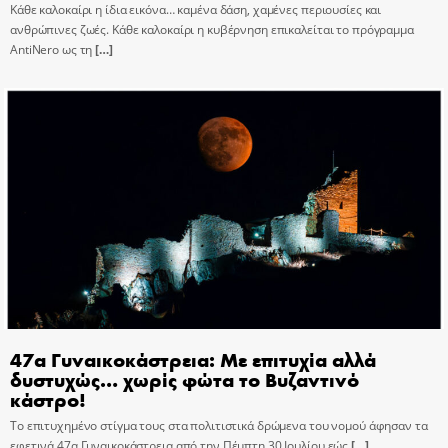
Κάθε καλοκαίρι η ίδια εικόνα… καμένα δάση, χαμένες περιουσίες και
ανθρώπινες ζωές. Κάθε καλοκαίρι η κυβέρνηση επικαλείται το πρόγραμμα
AntiNero ως τη
[…]
47α Γυναικοκάστρεια: Με επιτυχία αλλά
δυστυχώς… χωρίς φώτα το Βυζαντινό
κάστρο!
Το επιτυχημένο στίγμα τους στα πολιτιστικά δρώμενα του νομού άφησαν τα
εφετινά 47α Γυναικοκάστρεια από την Πέμπτη 30 Ιουλίου εώς
[…]