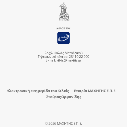
2ο χλμ Κιλκίς Μεταλλικού
Τηλεφωνικό κέντρο: 23410 22 900
E-mail:
kilkis@maxitis.gr
Ηλεκτρονική εφημερίδα του Κιλκίς
Εταιρία ΜΑΧΗΤΗΣ Ε.Π.Ε.
Σταύρος Ορφανίδης
© 2026 ΜΑΧΗΤΗΣ Ε.Π.Ε.