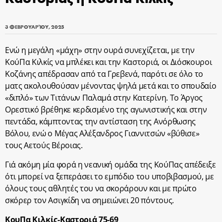
3 ΦΕΒΡΟΥΑΡΊΟΥ, 2025
Ενώ η μεγάλη «μάχη» στην ουρά συνεχίζεται, με την
ΚούΠα Κιλκίς να μπλέκει και την Καστοριά, οι Διόσκουροι
Κοζάνης απέδρασαν από τα Γρεβενά, παρότι σε όλο το
ματς ακολουθούσαν μένοντας ψηλά μετά και το σπουδαίο
«διπλό» των Τιτάνων Παλαμά στην Κατερίνη. Το Άργος
Ορεστικό βρέθηκε κερδισμένο της αγωνιστικής και στην
πεντάδα, κάμπτοντας την αντίσταση της Ανόρθωσης
Βόλου, ενώ ο Μέγας Αλέξανδρος Γιαννιτσών «βύθισε»
τους Αετούς Βέροιας.
Γιά ακόμη μία φορά η νεανική ομάδα της ΚούΠας απέδειξε
ότι μπορεί να ξεπεράσει το εμπόδιο του υποβιβασμού, με
όλους τους αθλητές του να σκοράρουν και με πρώτο
σκόρερ τον Ασιγκίδη να σημειώνει 20 πόντους.
ΚουΠα Κιλκίς-Καστοριά 75-69