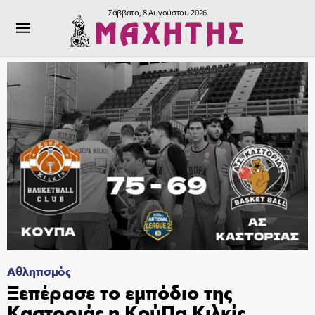
Σάββατο, 8 Αυγούστου 2026
Αθλητισμός
Ξεπέρασε το εμπόδιο της
Καστοριάς η ΚούΠα Κιλκίς