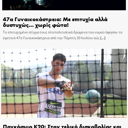
47α Γυναικοκάστρεια: Με επιτυχία αλλά
δυστυχώς… χωρίς φώτα!
Το επιτυχημένο στίγμα τους στα πολιτιστικά δρώμενα του νομού άφησαν τα
εφετινά 47α Γυναικοκάστρεια από την Πέμπτη 30 Ιουλίου εώς
[…]
Παγκόσμιο Κ20: Στον τελικό δισκοβολίας και