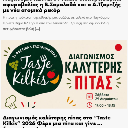
σφυροβολίας η Β.Σαμολαδά και ο Α.Τζαμτζής
με νέα ατομικά ρεκόρ
Η πρώτη πρόκριση της εθνικής μας ομάδας σε τελικό στο Παγκόσμιο
Πρωτάθλημα Κ20 ήρθε από τον Αποστόλη Τζαμτζή στη σφυροβολία,
πετυχένοντας βολή
[…]
Διαγωνισμός καλύτερης πίτας στο “Taste
Kilkis” 2026 Φέρε μια πίτα και γίνε …