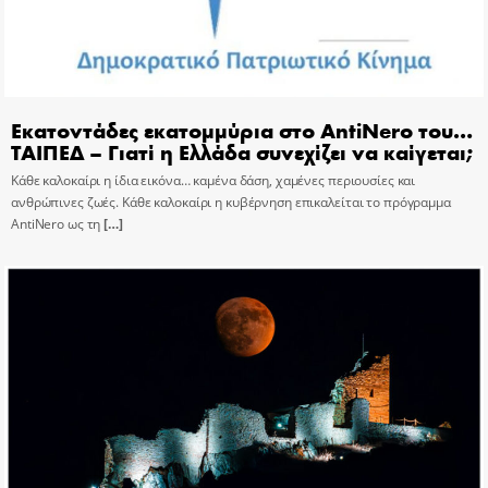
Εκατοντάδες εκατομμύρια στο AntiNero του…
ΤΑΙΠΕΔ – Γιατί η Ελλάδα συνεχίζει να καίγεται;
Κάθε καλοκαίρι η ίδια εικόνα… καμένα δάση, χαμένες περιουσίες και
ανθρώπινες ζωές. Κάθε καλοκαίρι η κυβέρνηση επικαλείται το πρόγραμμα
AntiNero ως τη
[…]