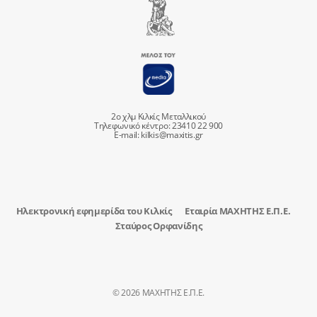
2ο χλμ Κιλκίς Μεταλλικού
Τηλεφωνικό κέντρο: 23410 22 900
E-mail:
kilkis@maxitis.gr
Ηλεκτρονική εφημερίδα του Κιλκίς
Εταιρία ΜΑΧΗΤΗΣ Ε.Π.Ε.
Σταύρος Ορφανίδης
© 2026 ΜΑΧΗΤΗΣ Ε.Π.Ε.