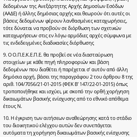
δεδομένων της Ανεξάρτητης Αρχής Δημοσίων Εσόδων
(ΑΑΔΕ) ή άλλης δημόσιας αρχής και θεωρούν ότι αυτές οι
βάσεις δεδομένων φέρουν λανθασμένες καταχωρήσεις,
τότε δύναται να προβούν σε διόρθωση των σχετικών
καταχωρήσεων στις εν λόγω αρμόδιες αρχές σύμφωνα με
τις ενδεδειγμένες διαδικασίες διόρθωσης
9. Ο Ο.Π.Ε.Κ.Ε.Π.Ε. θα προβεί σε νέα διασταύρωση
στοιχείων με κάθε πηγή πληροφοριών και βάση
δεδομένων που διαθέτει ή παρέχεται σ’ αυτόν από άλλη
δημόσια αρχή, βάσει της παραγράφου 2 του άρθρου 8 της
αριθ. 104/7056/21-01-2015 (ΦΕΚ Β’ 147/22-01-2015) όπως
τροποποιήθηκε και ισχύει, με σκοπό την ορθή χορήγηση
δικαιωμάτων βασικής ενίσχυσης από το εθνικό απόθεμα
έτους Ν.
10. Η έγκριση των αιτήσεων αναθεώρησης κατά το στάδιο
του διοικητικού ελέγχου αυτών δεν συνεπάγεται
αυτόματα τη χορήγηση δικαιωμάτων βασικής ενίσχυσης