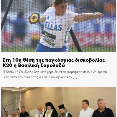
Στη 10η θέση της παγκόσμιας δισκοβολίας
Κ20 η Βασιλική Σαμολαδά
Η Βασιλική Σαμόλαδα δεν κατάφερε δεύτερη φορά μέσα σε ένα 24ωρο να
ξεπεράσει τον εαυτό της κι έτσι ολοκλήρωσε τον
[…]