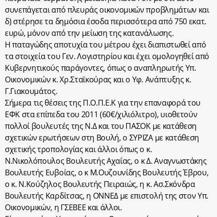
συνεπάγεται από πλευράς οικονομικών προβλημάτων και
δ) στέρησε τα δημόσια έσοδα περισσότερα από 750 εκατ.
ευρώ, μόνον από την μείωση της κατανάλωσης.
Η παταγώδης αποτυχία του μέτρου έχει διαπιστωθεί από
τα στοιχεία του Γεν. Λογιστηρίου και έχει ομολογηθεί από
Κυβερνητικούς παράγοντες, όπως ο αναπληρωτής Υπ.
Οικονομικών κ. Χρ.Σταϊκούρας και ο Υφ. Ανάπτυξης κ.
Γ.Γιακουμάτος.
Σήμερα τις θέσεις της Π.Ο.Π.Ε.Κ για την επαναφορά του
ΕΦΚ στα επίπεδα του 2011 (60€/χιλιόλιτρο), υιοθετούν
πολλοί βουλευτές της Ν.Δ και του ΠΑΣΟΚ με κατάθεση
σχετικών ερωτήσεων στη Βουλή, ο ΣΥΡΙΖΑ με κατάθεση
σχετικής τροπολογίας και άλλοι όπως ο κ.
Ν.Νικολόπουλος Βουλευτής Αχαΐας, ο κ Δ. Αναγνωστάκης
Βουλευτής Ευβοίας, ο κ Μ.Ουζουνίδης Βουλευτής Έβρου,
ο κ. Ν.Κούζηλος Βουλευτής Πειραιώς, η κ. Ασ.Σκόνδρα
Βουλευτής Καρδίτσας, η ΟΝΝΕΔ με επιστολή της στον Υπ.
Οικονομικών, η ΓΣΕΒΕΕ και άλλοι.