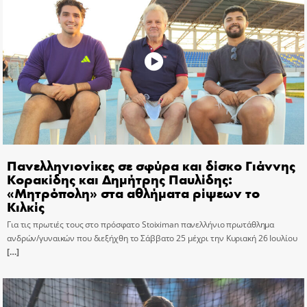
Πανελληνιονίκες σε σφύρα και δίσκο Γιάννης
Κορακίδης και Δημήτρης Παυλίδης:
«Μητρόπολη» στα αθλήματα ρίψεων το
Κιλκίς
Για τις πρωτιές τους στο πρόσφατο Stoiximan πανελλήνιο πρωτάθλημα
ανδρών/γυναικών που διεξήχθη το Σάββατο 25 μέχρι την Κυριακή 26 Ιουλίου
[…]