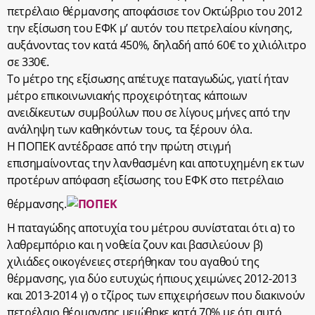
πετρέλαιο θέρμανσης αποφάσισε τον Οκτώβριο του 2012
την εξίσωση του ΕΦΚ μ’ αυτόν του πετρελαίου κίνησης,
αυξάνοντας τον κατά 450%, δηλαδή από 60€ το χιλιόλιτρο
σε 330€.
Το μέτρο της εξίσωσης απέτυχε παταγωδώς, γιατί ήταν
μέτρο επικοινωνιακής προχειρότητας κάποιων
ανειδίκευτων συμβούλων που σε λίγους μήνες από την
ανάληψη των καθηκόντων τους, τα ξέρουν όλα.
Η ΠΟΠΕΚ αντέδρασε από την πρώτη στιγμή
επισημαίνοντας την λανθασμένη και αποτυχημένη εκ των
προτέρων απόφαση εξίσωσης του ΕΦΚ στο πετρέλαιο
θέρμανσης.
Η παταγώδης αποτυχία του μέτρου συνίσταται ότι α) το
λαθρεμπόριο και η νοθεία ζουν και βασιλεύουν β)
χιλιάδες οικογένειες στερήθηκαν του αγαθού της
θέρμανσης, για δύο ευτυχώς ήπιους χειμώνες 2012-2013
και 2013-2014 γ) ο τζίρος των επιχειρήσεων που διακινούν
πετρέλαιο θέρμανσης μειώθηκε κατά 70% με ότι αυτό