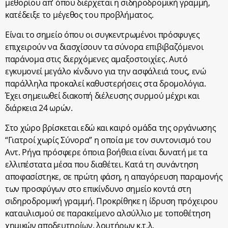
μεθορίου απ’ όπου διέρχεται η σιδηροδρομική γραμμή,
κατέδειξε το μέγεθος του προβλήματος.
Είναι το σημείο όπου οι συγκεντρωμένοι πρόσφυγες
επιχειρούν να διασχίσουν τα σύνορα επιβιβαζόμενοι
παράνομα στις διερχόμενες αμαξοστοιχίες. Αυτό
εγκυμονεί μεγάλο κίνδυνο για την ασφάλειά τους, ενώ
παράλληλα προκαλεί καθυστερήσεις στα δρομολόγια.
Έχει σημειωθεί διακοπή διέλευσης συρμού μέχρι και
διάρκεια 24 ωρών.
Στο χώρο βρίσκεται εδώ και καιρό ομάδα της οργάνωσης
“Γιατροί χωρίς Σύνορα” η οποία με τον συντονισμό του
Αντ. Ρήγα πρόσφερε όποια βοήθεια είναι δυνατή με τα
ελλιπέστατα μέσα που διαθέτει. Κατά τη συνάντηση
αποφασίστηκε, σε πρώτη φάση, η απαγόρευση παραμονής
των προσφύγων στο επικίνδυνο σημείο κοντά στη
σιδηροδρομική γραμμή. Προκρίθηκε η ίδρυση πρόχειρου
καταυλισμού σε παρακείμενο αλσύλλιο με τοποθέτηση
χημικών αποδευτηρίων, λουτήρων κ.τ.λ.