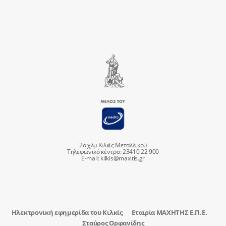
2ο χλμ Κιλκίς Μεταλλικού
Τηλεφωνικό κέντρο: 23410 22 900
E-mail:
kilkis@maxitis.gr
Ηλεκτρονική εφημερίδα του Κιλκίς
Εταιρία ΜΑΧΗΤΗΣ Ε.Π.Ε.
Σταύρος Ορφανίδης