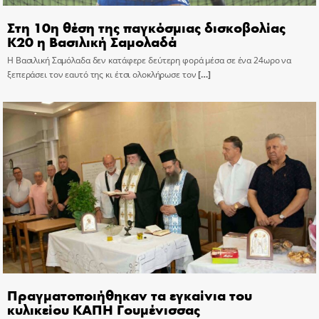
Στη 10η θέση της παγκόσμιας δισκοβολίας
Κ20 η Βασιλική Σαμολαδά
Η Βασιλική Σαμόλαδα δεν κατάφερε δεύτερη φορά μέσα σε ένα 24ωρο να
ξεπεράσει τον εαυτό της κι έτσι ολοκλήρωσε τον
[…]
Πραγματοποιήθηκαν τα εγκαίνια του
κυλικείου ΚΑΠΗ Γουμένισσας