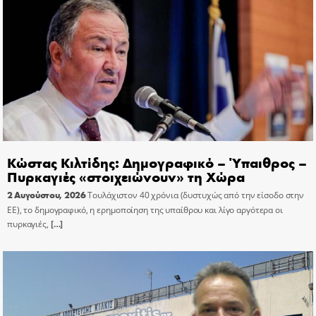
Κώστας Κιλτίδης: Δημογραφικό – Ύπαιθρος –
Πυρκαγιές «στοιχειώνουν» τη Χώρα
2 Αυγούστου, 2026
Τουλάχιστον 40 χρόνια (δυστυχώς από την είσοδο στην
ΕΕ), το δημογραφικό, η ερημοποίηση της υπαίθρου και λίγο αργότερα οι
πυρκαγιές,
[…]