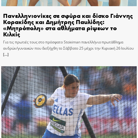
Πανελληνιονίκες σε σφύρα και δίσκο Γιάννης
Κορακίδης και Δημήτρης Παυλίδης:
«Μητρόπολη» στα αθλήματα ρίψεων το
Κιλκίς
Για τις πρωτιές τους στο πρόσφατο Stoiximan πανελλήνιο πρωτάθλημα
ανδρών/γυναικών που διεξήχθη το Σάββατο 25 μέχρι την Κυριακή 26 Ιουλίου
[…]