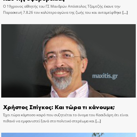
Ο 19χρονος αθλητής του ΓΣ Μανδρών Απόστολος Τζαμτζής έκανε την
Παρασκευή 7.8.26 τον καλύτερο αγώνα της ζωής του και ανταμείφθηκε
[…]
Χρήστος Σπίγκος: Και τώρα τι κάνουμε;
Έχει τώρα κάμποσο καιρό που συζητιέται το όνομα του Κασιδιάρη ότι είναι
πιθανό να εμφανιστεί ξανά στο πολιτικό στερέωμα και
[…]