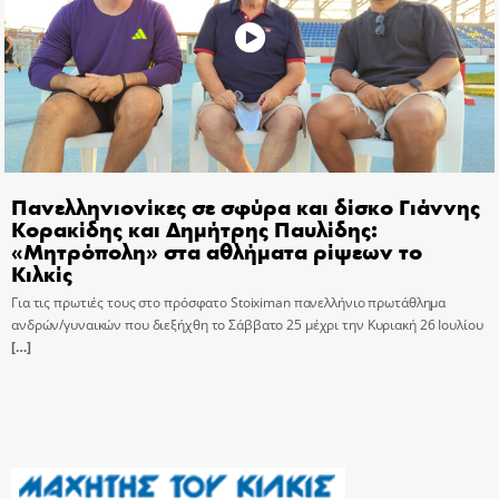
Πανελληνιονίκες σε σφύρα και δίσκο Γιάννης
Κορακίδης και Δημήτρης Παυλίδης:
«Μητρόπολη» στα αθλήματα ρίψεων το
Κιλκίς
Για τις πρωτιές τους στο πρόσφατο Stoiximan πανελλήνιο πρωτάθλημα
ανδρών/γυναικών που διεξήχθη το Σάββατο 25 μέχρι την Κυριακή 26 Ιουλίου
[…]