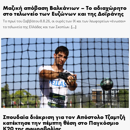
Μαζική απόβαση Βαλκάνιων – Το αδιαχώρητο
στο τελωνείο των Ευζώνων και της Δοϊράνης
Το πρωί του Σαββάτου 8.8.26, οι ουρές των ΙΧ και των λεωφορείων «ένωσαν»
τα τελωνεία της Ελλάδας και των Σκοπίων.
[…]
Σπουδαία διάκριση για τον Απόστολο Τζαμτζή
κατέκτησε την πέμπτη θέση στο Παγκόσμιο
Κ20 της σφυροβολίας