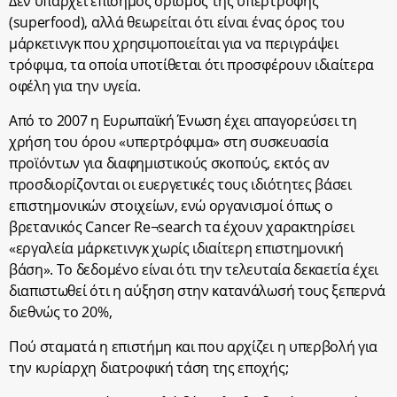
Δεν υπάρχει επίσημος ορισμός της υπερτροφής
(superfood), αλλά θεωρείται ότι είναι ένας όρος του
μάρκετινγκ που χρησιμοποιείται για να περιγράψει
τρόφιμα, τα οποία υποτίθεται ότι προσφέρουν ιδιαίτερα
οφέλη για την υγεία.
Από το 2007 η Ευρωπαϊκή Ένωση έχει απαγορεύσει τη
χρήση του όρου «υπερτρόφιμα» στη συσκευασία
προϊόντων για διαφημιστικούς σκοπούς, εκτός αν
προσδιορίζονται οι ευεργετικές τους ιδιότητες βάσει
επιστημονικών στοιχείων, ενώ οργανισμοί όπως ο
βρετανικός Cancer Re¬search τα έχουν χαρακτηρίσει
«εργαλεία μάρκετινγκ χωρίς ιδιαίτερη επιστημονική
βάση». Το δεδομένο είναι ότι την τελευταία δεκαετία έχει
διαπιστωθεί ότι η αύξηση στην κατανάλωσή τους ξεπερνά
διεθνώς το 20%,
Πού σταματά η επιστήμη και που αρχίζει η υπερβολή για
την κυρίαρχη διατροφική τάση της εποχής;