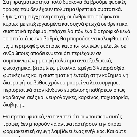
Στη πραγματικότητα πολύ δύσκολα θα βρούμε φυσικές
τροφές που δεν έχουν πολύτιμα θρεπτικά συστατικά.
Όμως, στη σύγχρονη εποχή, οι άνθρωποι τρέφονται
κυρίως με επεξεργασμένα και συχνά φτωχά σε θρεπτικά
συστατικά τρόφιμα. Υπάρχει λοιπόν ένα διατροφικό κενό
το οποίο, έως ένα βαθμό, θα μπορούσε να καλυφθεί από
τις υπερτροφές, οι οποίες κατόπιν κλινικών μελετών σε
ανθρώπους αποδεικνύεται ότι περιέχουν σε
συμπυκνωμένη μορφή πολύτιμα αντιοξειδωτικά,
φωτοχημικά, βιταμίνες, μέταλλα, ωμέγα 3 λιπαρά οξέα,
φυτικές ίνες και η συστηματική ένταξη στην καθημερινή
διατροφή, σε βάθος χρόνου μπορεί να λειτουργήσει
περιοριστικά στον κίνδυνο εμφάνισης παθήσεων όπως
καρδιαγγειακές και νευρολογικές, καρκίνος, παχυσαρκία,
διαβήτης.
Θα πρέπει, φυσικά, να τονιστεί ότι οι «σούπερ» αυτές
τροφές δεν μπορούν να αντικαταστήσουν την όποια
φαρμακευτική αγωγή λαμβάνει ένας ενήλικας. Και ούτε