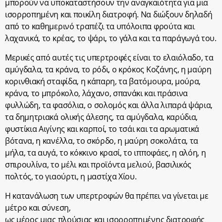
μπορούν να υποκαταστήσουν την αναγκαιότητα για μια
ισορροπημένη και ποικίλη διατροφή. Να διώξουν δηλαδή
από το καθημερινό τραπέζι τα υπόλοιπα φρούτα και
λαχανικά, το κρέας, το ψάρι, το γάλα και τα παράγωγά του.
Μερικές από αυτές τις υπερτροφές είναι το ελαιόλαδο, τα
αμύγδαλα, τα κράνα, το ρόδι, ο κρόκος Κοζάνης, η μαύρη
κορινθιακή σταφίδα, η κάπαρη, τα βατόμουρα, μούρα,
κράνα, το μπρόκολο, λάχανο, σπανάκι και πράσινα
φυλλώδη, τα φασόλια, ο σολομός και άλλα λιπαρά ψάρια,
τα δημητριακά ολικής άλεσης, τα αμύγδαλα, καρύδια,
φυστίκια Αιγίνης και καρποί, το τσάι και τα αρωματικά
βότανα, η κανέλλα, το σκόρδο, η μαύρη σοκολάτα, τα
μήλα, τα αυγά, το κόκκινο κρασί, το ιπποφάες, η αλόη, η
σπιρουλίνα, το μέλι και προϊόντα μελιού, βασιλικός
πολτός, το γιαούρτι, η μαστίχα Χίου.
Η κατανάλωση των υπερτροφών θα πρέπει να γίνεται με
μέτρο και σύνεση,
ως μέρος μιας πλούσιας και ισορροπημένης διατροφής