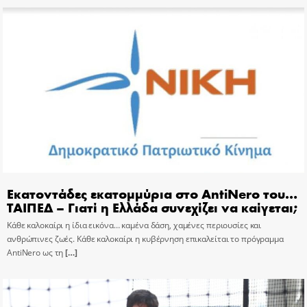
Εκατοντάδες εκατομμύρια στο AntiNero του…
ΤΑΙΠΕΔ – Γιατί η Ελλάδα συνεχίζει να καίγεται;
Κάθε καλοκαίρι η ίδια εικόνα… καμένα δάση, χαμένες περιουσίες και
ανθρώπινες ζωές. Κάθε καλοκαίρι η κυβέρνηση επικαλείται το πρόγραμμα
AntiNero ως τη
[…]