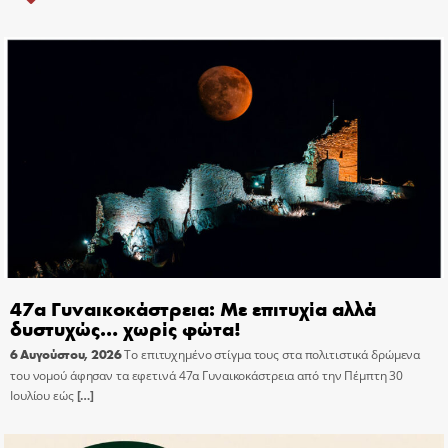
47α Γυναικοκάστρεια: Με επιτυχία αλλά
δυστυχώς… χωρίς φώτα!
6 Αυγούστου, 2026
Το επιτυχημένο στίγμα τους στα πολιτιστικά δρώμενα
του νομού άφησαν τα εφετινά 47α Γυναικοκάστρεια από την Πέμπτη 30
Ιουλίου εώς
[…]