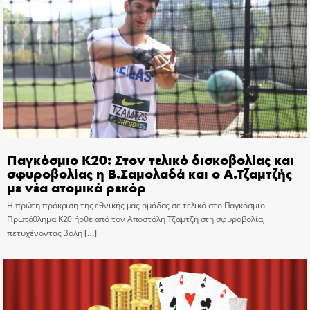
Παγκόσμιο Κ20: Στον τελικό δισκοβολίας και
σφυροβολίας η Β.Σαμολαδά και ο Α.Τζαμτζής
με νέα ατομικά ρεκόρ
Η πρώτη πρόκριση της εθνικής μας ομάδας σε τελικό στο Παγκόσμιο
Πρωτάθλημα Κ20 ήρθε από τον Αποστόλη Τζαμτζή στη σφυροβολία,
πετυχένοντας βολή
[…]