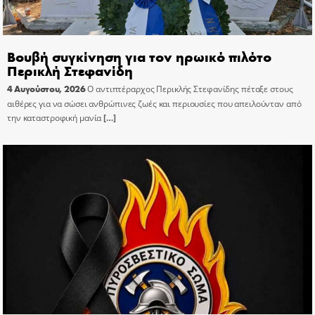
Βουβή συγκίνηση για τον ηρωικό πιλότο
Περικλή Στεφανίδη
4 Αυγούστου, 2026
Ο αντιπτέραρχος Περικλής Στεφανίδης πέταξε στους
αιθέρες για να σώσει ανθρώπινες ζωές και περιουσίες που απειλούνταν από
την καταστροφική μανία
[…]