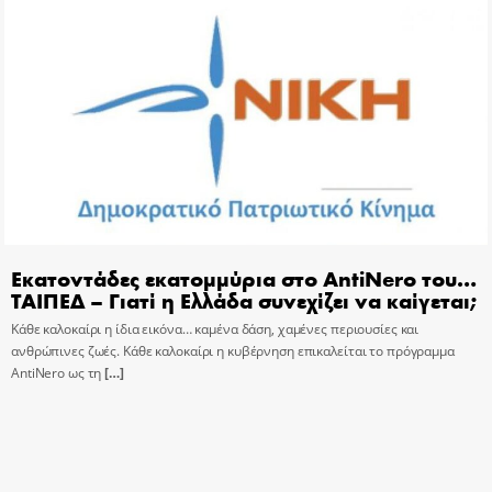
Εκατοντάδες εκατομμύρια στο AntiNero του…
ΤΑΙΠΕΔ – Γιατί η Ελλάδα συνεχίζει να καίγεται;
Κάθε καλοκαίρι η ίδια εικόνα… καμένα δάση, χαμένες περιουσίες και
ανθρώπινες ζωές. Κάθε καλοκαίρι η κυβέρνηση επικαλείται το πρόγραμμα
AntiNero ως τη
[…]