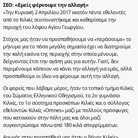
ΣΕΟ: «Εμείς φέρνουμε την αλλαγή»
«Την Κυριακή 2 Απριλίου 2017 εκατόν πέντε εθελοντές
από το Κιλκίς συντονιστήκαμε και καθαρίσαμε την
περιοχή του λόφου Αγίου Γεωργίου.
Στόχος μας ήταν να προσπαθήσουμε να «περάσουμε» το
μήνυμα για το πόσο μεγάλη σημασία έχει να διατηρούμε
την καλή εικόνα της περιοχής στην οποία μένουμε,
δείχνοντας έτσι την αγάπη μας για αυτήν. Γιατί, δεν
περιμένουμε κάποιον να κάνει την αλλαγή για εμάς, αλλά
προσπαθούμε οι ίδιοι να φέρουμε αυτή την αλλαγή.
Οι φορείς που λάβαμε μέρος, ήταν το τοπικό τμήμα Κιλκίς
του Σώματος Ελληνικού Οδηγισμού, το 2ο γυμνάσιο
Κιλκίς, το 1ο σύστημα προσκόπων Κιλκίς και ο σύλλογος
εθελοντών Κιλκίς «Omnes» μαζί με πολλούς πρόσφυγες
που κατοικούν στην πόλη μας και όλοι μαζί
συγκεντρώσαμε πάνω από 180 κιλά απορρίμματων.
Αρωγός στην προσπάθειά μας ήταν ο δήμος Κιλκίς».