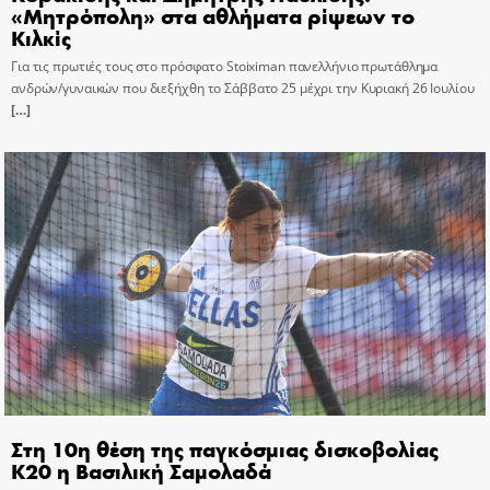
«Μητρόπολη» στα αθλήματα ρίψεων το
Κιλκίς
Για τις πρωτιές τους στο πρόσφατο Stoiximan πανελλήνιο πρωτάθλημα
ανδρών/γυναικών που διεξήχθη το Σάββατο 25 μέχρι την Κυριακή 26 Ιουλίου
[…]
Στη 10η θέση της παγκόσμιας δισκοβολίας
Κ20 η Βασιλική Σαμολαδά