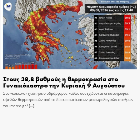
Στους 38,8 βαθμούς η θερμοκρασία στο
Γυναικόκαστρο την Κυριακή 9 Αυγούστου
Στο «κόκκινο» χτύπησε ο υδράργυρος καθώς συνεχίζονται οι καταγραφές
υψηλών θερμοκρασιών από το δίκτυο αυτόματων μετεωρολογικών σταθμών
του meteo.gr /
[…]