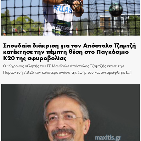
Σπουδαία διάκριση για τον Απόστολο Τζαμτζή
κατέκτησε την πέμπτη θέση στο Παγκόσμιο
Κ20 της σφυροβολίας
Ο 19χρονος αθλητής του ΓΣ Μανδρών Απόστολος Τζαμτζής έκανε την
Παρασκευή 7.8.26 τον καλύτερο αγώνα της ζωής του και ανταμείφθηκε
[…]