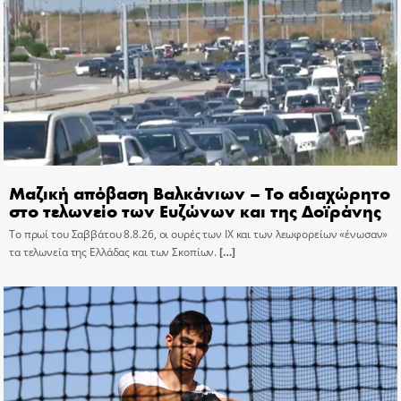
Μαζική απόβαση Βαλκάνιων – Το αδιαχώρητο
στο τελωνείο των Ευζώνων και της Δοϊράνης
Το πρωί του Σαββάτου 8.8.26, οι ουρές των ΙΧ και των λεωφορείων «ένωσαν»
τα τελωνεία της Ελλάδας και των Σκοπίων.
[…]