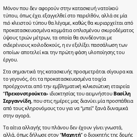
Μόνον που δεν αφορούν στην κατασκευή νατοϊκού
τύπου, όπως έχει εξαγγελθεί στο παρελθόν, αλλά σε μία
πιό κλειστού τύπου θα λέγαμε, καθώς θα κυριαρχείται από
προκατασκευασμένα κομμάτια οπλισμένου σκυροδέματος
ύψους τριών μέτρων, τα οποία θα συνδέονται με
σιδερένιους κοιλοδοκούς, η εν εξελίξει πασσάλωση των
οποίων αποτελεί και την πρώτη φάση υλοποίησης του
έργου.
Στα σημαντικά της κατασκευής προσμετράται σίγουρα και
το γεγονός, ότι τα προκατασκευασμένα τοιχία
προέρχονται από την εμβληματική κιλκισιώτικη εταιρεία
“
Πρεκονστρούκτα
» ιδιοκτησίας του αειμνήστου
Βασίλη
Σεργαννίδη
, που στις ημέρες μας διανύει μία προσπάθεια
από τους κληρονόμους του για να “μπεί” ξανά δυναμικά
στην αγορά.
Τα αίτια αλλαγής του πλάνου δεν έχουν γίνει γνωστά,
αλλά, όπως δήλωσε στον “
Μαχητή
” ο διοικητής της δομής