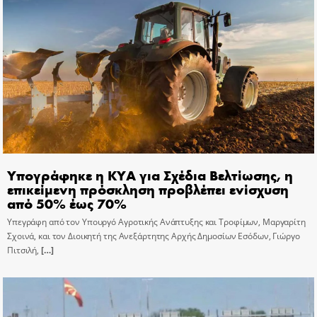
Υπογράφηκε η ΚΥΑ για Σχέδια Βελτίωσης, η
επικείμενη πρόσκληση προβλέπει ενίσχυση
από 50% έως 70%
Υπεγράφη από τον Υπουργό Αγροτικής Ανάπτυξης και Τροφίμων, Μαργαρίτη
Σχοινά, και τον Διοικητή της Ανεξάρτητης Αρχής Δημοσίων Εσόδων, Γιώργο
Πιτσιλή,
[…]