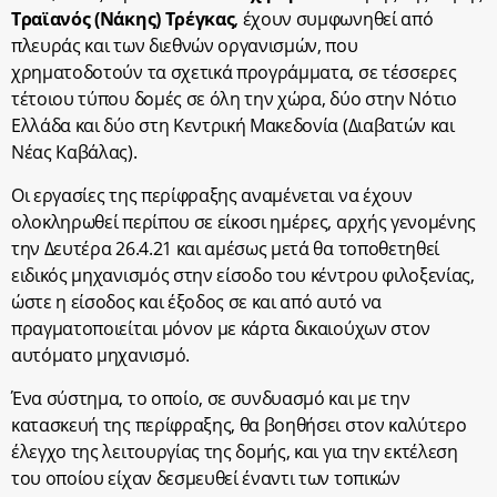
Τραϊανός (Νάκης) Τρέγκας
, έχουν συμφωνηθεί από
πλευράς και των διεθνών οργανισμών, που
χρηματοδοτούν τα σχετικά προγράμματα, σε τέσσερες
τέτοιου τύπου δομές σε όλη την χώρα, δύο στην Νότιο
Ελλάδα και δύο στη Κεντρική Μακεδονία (Διαβατών και
Νέας Καβάλας).
Οι εργασίες της περίφραξης αναμένεται να έχουν
ολοκληρωθεί περίπου σε είκοσι ημέρες, αρχής γενομένης
την Δευτέρα 26.4.21 και αμέσως μετά θα τοποθετηθεί
ειδικός μηχανισμός στην είσοδο του κέντρου φιλοξενίας,
ώστε η είσοδος και έξοδος σε και από αυτό να
πραγματοποιείται μόνον με κάρτα δικαιούχων στον
αυτόματο μηχανισμό.
Ένα σύστημα, το οποίο, σε συνδυασμό και με την
κατασκευή της περίφραξης, θα βοηθήσει στον καλύτερο
έλεγχο της λειτουργίας της δομής, και για την εκτέλεση
του οποίου είχαν δεσμευθεί έναντι των τοπικών