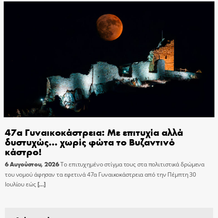
47α Γυναικοκάστρεια: Με επιτυχία αλλά
δυστυχώς… χωρίς φώτα το Βυζαντινό
κάστρο!
6 Αυγούστου, 2026
Το επιτυχημένο στίγμα τους στα πολιτιστικά δρώμενα
του νομού άφησαν τα εφετινά 47α Γυναικοκάστρεια από την Πέμπτη 30
Ιουλίου εώς
[…]