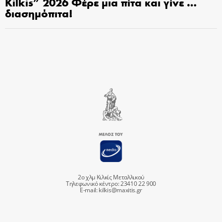
Kilkis” 2026 Φέρε μια πίτα και γίνε …
διασημόπιτα!
2ο χλμ Κιλκίς Μεταλλικού
Τηλεφωνικό κέντρο: 23410 22 900
E-mail:
kilkis@maxitis.gr