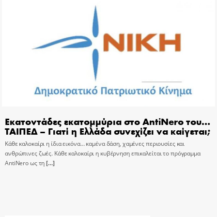
Εκατοντάδες εκατομμύρια στο AntiNero του…
ΤΑΙΠΕΔ – Γιατί η Ελλάδα συνεχίζει να καίγεται;
Κάθε καλοκαίρι η ίδια εικόνα… καμένα δάση, χαμένες περιουσίες και
ανθρώπινες ζωές. Κάθε καλοκαίρι η κυβέρνηση επικαλείται το πρόγραμμα
AntiNero ως τη
[…]