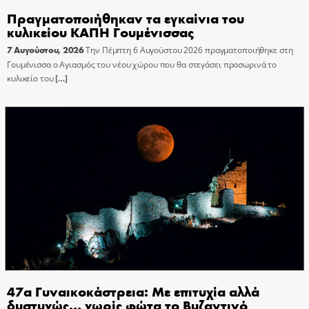
Πραγματοποιήθηκαν τα εγκαίνια του
κυλικείου ΚΑΠΗ Γουμένισσας
7 Αυγούστου, 2026
Την Πέμπτη 6 Αυγούστου 2026 πραγματοποιήθηκε στη
Γουμένισσα ο Αγιασμός του νέου χώρου που θα στεγάσει προσωρινά το
κυλικείο του
[…]
47α Γυναικοκάστρεια: Με επιτυχία αλλά
δυστυχώς… χωρίς φώτα το Βυζαντινό