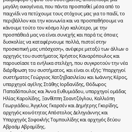
μεγάλη οικογένεια, που πάντα προσπαθεί μέσα από το
παιχνίδι να πετύχουμε τους στόχους μας για το παιδί, το
περιβάλλον και την κοινωνία και να προσπαθήσουμε να
κάνουμε τούτο τον κόσμο λίγο καλύτερο, με την
προσπάθειά μας να είναι συνεχής και παρά τις όποιες
δυσκολίες να καταφέρνουμε πολλά, πιστοί στην
προσκοπική μας υπόσχεση», ανέφερε μεταξύ των άλλων ο
αρχηγός του συστήματος Χρήστος Καναρόπουλος και
παρουσίασε τα ενήλικα στελέχη, που συγκροτούν την νέα
διάρθρωση του συστήματος, και είναι οι εξής: Υπαρχηγοί
συστήματος Γεώργιος Χατζηβασιλείου και Ιωάννης Κέρος,
υπαρχηγοί αγέλης Στάθης Ιορδανίδης, Θόδωρος
Παπαδόπουλος και Άννα Ευθυμιάδου, υπαρχηγοί ομάδας
Ηλίας Καρολίδης, Ξανθίππη Σοαντζόγλου, Καλλιόπη
Γεωργιάδου, Άγγελος Γκαρσέν και Δημήτρης Γκορίδης,
αρχηγός κοινότητας Απόστολος Δεληγιάννης και
Υπαρχηγός Σοφοκλής Τομπουλίδης και αρχηγός δτύου
Αβραάμ Αβραμίδης.