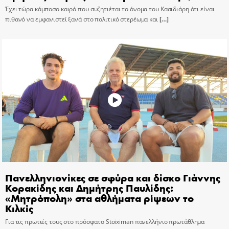
Έχει τώρα κάμποσο καιρό που συζητιέται το όνομα του Κασιδιάρη ότι είναι
πιθανό να εμφανιστεί ξανά στο πολιτικό στερέωμα και
[…]
Πανελληνιονίκες σε σφύρα και δίσκο Γιάννης
Κορακίδης και Δημήτρης Παυλίδης:
«Μητρόπολη» στα αθλήματα ρίψεων το
Κιλκίς
Για τις πρωτιές τους στο πρόσφατο Stoiximan πανελλήνιο πρωτάθλημα