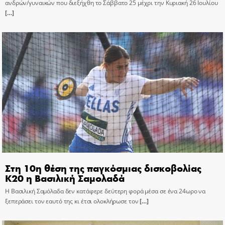
ανδρών/γυναικών που διεξήχθη το Σάββατο 25 μέχρι την Κυριακή 26 Ιουλίου
[…]
Στη 10η θέση της παγκόσμιας δισκοβολίας
Κ20 η Βασιλική Σαμολαδά
Η Βασιλική Σαμόλαδα δεν κατάφερε δεύτερη φορά μέσα σε ένα 24ωρο να
ξεπεράσει τον εαυτό της κι έτσι ολοκλήρωσε τον
[…]