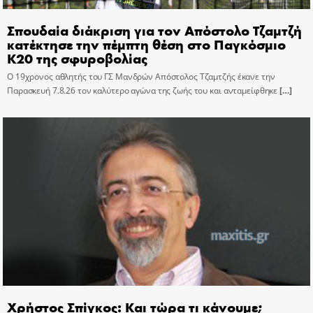
Σπουδαία διάκριση για τον Απόστολο Τζαμτζή
κατέκτησε την πέμπτη θέση στο Παγκόσμιο
Κ20 της σφυροβολίας
Ο 19χρονος αθλητής του ΓΣ Μανδρών Απόστολος Τζαμτζής έκανε την
Παρασκευή 7.8.26 τον καλύτερο αγώνα της ζωής του και ανταμείφθηκε
[…]
Χρήστος Σπίγκος: Και τώρα τι κάνουμε;