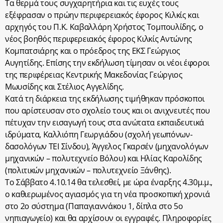
Τα θερμά τους συγχαρητήρια και τις ευχές τους
εξέφρασαν ο πρώην περιφερειακός έφορος Κιλκίς και
αρχηγός του Π.Κ. Καβαλλάρη Χρήστος Τομπουλίδης, ο
νέος βοηθός περιφερειακός έφορος Κιλκίς Αντώνης
Κομπατσιάρης και ο πρόεδρος της ΕΚΣ Γεώργιος
Αυγητίδης. Επίσης την εκδήλωση τίμησαν οι νέοι έφοροι
της περιφέρειας Κεντρικής Μακεδονίας Γεώργιος
Μωυσίδης και Στέλιος Αγγελίδης.
Κατά τη διάρκεια της εκδήλωσης τιμήθηκαν πρόσκοποι
που αρίστευσαν στο σχολείο τους και οι ανιχνευτές που
πέτυχαν την εισαγωγή τους στα ανώτατα εκπαιδευτικά
ιδρύματα, Καλλιόπη Γεωργιάδου (σχολή γεωπόνων-
δασολόγων ΤΕΙ Σίνδου), Άγγελος Γκαρσέν (μηχανολόγων
μηχανικών – πολυτεχνείο Βόλου) και Ηλίας Καρολίδης
(πολιτικών μηχανικών – πολυτεχνείο Ξάνθης).
Το Σάββατο 4.10.14 θα τελεσθεί, με ώρα έναρξης 4.30μ.μ.,
ο καθιερωμένος αγιασμός για τη νέα προσκοπική χρονιά
στο 2ο σύστημα (Παπαγιαννάκου 1, δίπλα στο 5ο
νηπιαγωγείο) και θα αρχίσουν οι εγγραφές. Πληροφορίες