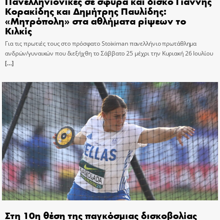
Πανελληνιονίκες σε σφύρα και δίσκο Γιάννης
Κορακίδης και Δημήτρης Παυλίδης:
«Μητρόπολη» στα αθλήματα ρίψεων το
Κιλκίς
Για τις πρωτιές τους στο πρόσφατο Stoiximan πανελλήνιο πρωτάθλημα
ανδρών/γυναικών που διεξήχθη το Σάββατο 25 μέχρι την Κυριακή 26 Ιουλίου
[…]
Στη 10η θέση της παγκόσμιας δισκοβολίας