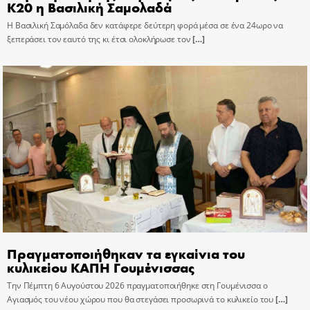
Κ20 η Βασιλική Σαμολαδά
Η Βασιλική Σαμόλαδα δεν κατάφερε δεύτερη φορά μέσα σε ένα 24ωρο να
ξεπεράσει τον εαυτό της κι έτσι ολοκλήρωσε τον
[…]
Πραγματοποιήθηκαν τα εγκαίνια του
κυλικείου ΚΑΠΗ Γουμένισσας
Την Πέμπτη 6 Αυγούστου 2026 πραγματοποιήθηκε στη Γουμένισσα ο
Αγιασμός του νέου χώρου που θα στεγάσει προσωρινά το κυλικείο του
[…]