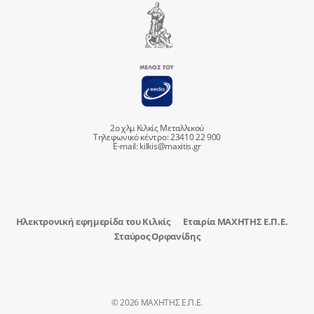
2ο χλμ Κιλκίς Μεταλλικού
Τηλεφωνικό κέντρο: 23410 22 900
E-mail:
kilkis@maxitis.gr
Ηλεκτρονική εφημερίδα του Κιλκίς
Εταιρία ΜΑΧΗΤΗΣ Ε.Π.Ε.
Σταύρος Ορφανίδης
© 2026 ΜΑΧΗΤΗΣ Ε.Π.Ε.