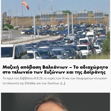
Μαζική απόβαση Βαλκάνιων – Το αδιαχώρητο
στο τελωνείο των Ευζώνων και της Δοϊράνης
Το πρωί του Σαββάτου 8.8.26, οι ουρές των ΙΧ και των λεωφορείων «ένωσαν»
τα τελωνεία της Ελλάδας και των Σκοπίων.
[…]