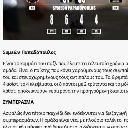
Συμεών Παπαδόπουλος
Είναι το κομμάτι του παζλ που έλειπε τα τελευταία χρόνια 
ομάδα. Είναι ο παίκτης που κάνει χαρούμενους τους συμπα
του και στεναχωρημένους τους αντιπάλους του. Τα 6 ριμπά
4 ασίστ, τα 4 κλεψίματα, οι 8 πόντοι με 2 τρίποντα και το μό
λάθος, αποδεικνύουν περίτρανα την προηγούμενη διαπίστ
ΣΥΜΠΕΡΑΣΜΑ
Ασφαλώς ένα τέτοιο παιχνίδι δεν ενδείκνυται για διεξαγωγή
συμπερασμάτων. Η ομάδα είναι νέα, με πλούσιο ταλέντο, πα
ελκυστικό μπάσκετ ανά διαστήματα, η διάρκεια των οποίων