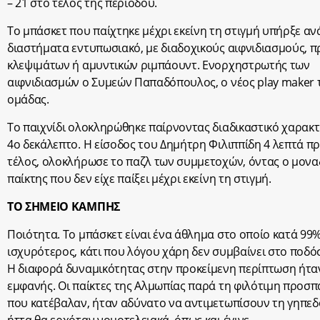
– 21 στο τέλος της περιόδου.
Το μπάσκετ που παίχτηκε μέχρι εκείνη τη στιγμή υπήρξε αν
διαστήματα εντυπωσιακό, με διαδοχικούς αιφνιδιασμούς, π
κλεψιμάτων ή αμυντικών ριμπάουντ. Ενορχηστρωτής των
αιφνιδιασμών ο Συμεών Παπαδόπουλος, ο νέος play maker 
ομάδας.
Το παιχνίδι ολοκληρώθηκε παίρνοντας διαδικαστικό χαρακ
4
ο
δεκάλεπτο. Η είσοδος του Δημήτρη Φιλιππίδη 4 λεπτά πρ
τέλος, ολοκλήρωσε το παζλ των συμμετοχών, όντας ο μονα
παίκτης που δεν είχε παίξει μέχρι εκείνη τη στιγμή.
ΤΟ ΣΗΜΕΙΟ ΚΑΜΠΗΣ
Ποιότητα. Το μπάσκετ είναι ένα άθλημα στο οποίο κατά 99%
ισχυρότερος, κάτι που λόγου χάρη δεν συμβαίνει στο ποδό
Η διαφορά δυναμικότητας στην προκείμενη περίπτωση ήτα
εμφανής. Οι παίκτες της Αλμωπίας παρά τη φιλότιμη προσπ
που κατέβαλαν, ήταν αδύνατο να αντιμετωπίσουν τη γηπεδ