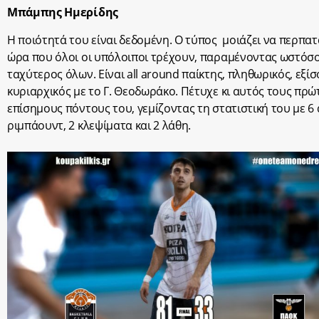
Μπάμπης Ημερίδης
Η ποιότητά του είναι δεδομένη. Ο τύπος μοιάζει να περπατ
ώρα που όλοι οι υπόλοιποι τρέχουν, παραμένοντας ωστόσ
ταχύτερος όλων. Είναι all around παίκτης, πληθωρικός, εξί
κυριαρχικός με το Γ. Θεοδωράκο. Πέτυχε κι αυτός τους πρώ
επίσημους πόντους του, γεμίζοντας τη στατιστική του με 6 
ριμπάουντ, 2 κλεψίματα και 2 λάθη.