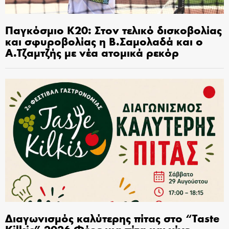
Παγκόσμιο Κ20: Στον τελικό δισκοβολίας
και σφυροβολίας η Β.Σαμολαδά και ο
Α.Τζαμτζής με νέα ατομικά ρεκόρ
Διαγωνισμός καλύτερης πίτας στο “Taste
Kilkis” 2026 Φέρε μια πίτα και γίνε …