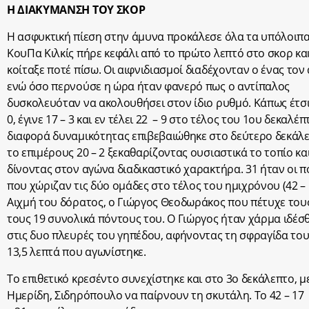
Η ΔΙΑΚΥΜΑΝΣΗ ΤΟΥ ΣΚΟΡ
Η ασφυκτική πίεση στην άμυνα προκάλεσε όλα τα υπόλοιπα
ΚουΠα Κιλκίς πήρε κεφάλι από το πρώτο λεπτό στο σκορ και
κοίταξε ποτέ πίσω. Οι αιφνιδιασμοί διαδέχονταν ο ένας τον
ενώ όσο περνούσε η ώρα ήταν φανερό πως ο αντίπαλος
δυσκολευόταν να ακολουθήσει στον ίδιο ρυθμό. Κάπως έτσι 
0, έγινε 17 – 3 και εν τέλει 22 – 9 στο τέλος του 1
ου
δεκαλέπτ
διαφορά δυναμικότητας επιβεβαιώθηκε στο δεύτερο δεκάλ
το επιμέρους 20 – 2 ξεκαθαρίζοντας ουσιαστικά το τοπίο κα
δίνοντας στον αγώνα διαδικαστικό χαρακτήρα. 31 ήταν οι π
που χώριζαν τις δύο ομάδες στο τέλος του ημιχρόνου (42 – 
Αιχμή του δόρατος, ο Γιώργος Θεοδωράκος που πέτυχε του
τους 19 συνολικά πόντους του. Ο Γιώργος ήταν χάρμα ιδέσθ
στις δυο πλευρές του γηπέδου, αφήνοντας τη σφραγίδα του
13,5 λεπτά που αγωνίστηκε.
Το επιθετικό κρεσέντο συνεχίστηκε και στο 3
ο
δεκάλεπτο, μ
Ημερίδη, Σιδηρόπουλο να παίρνουν τη σκυτάλη. Το 42 – 17 