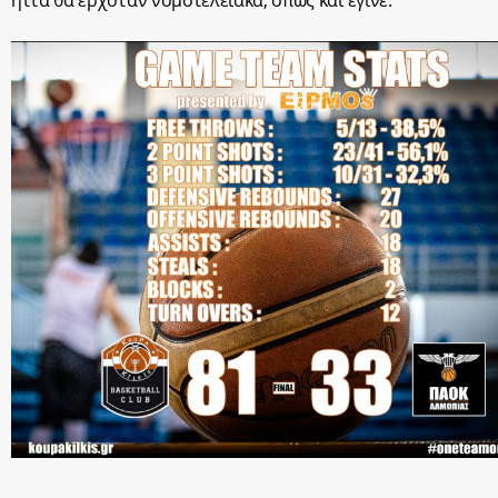
ήττα θα ερχόταν νομοτελειακά, όπως και έγινε.