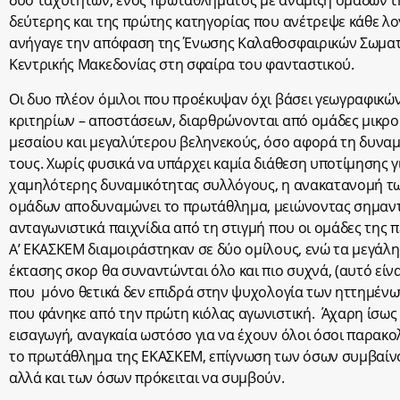
δύο ταχυτήτων, ενός πρωταθλήματος με ανάμιξη ομάδων τ
δεύτερης και της πρώτης κατηγορίας που ανέτρεψε κάθε λογ
ανήγαγε την απόφαση της Ένωσης Καλαθοσφαιρικών Σωμα
Κεντρικής Μακεδονίας στη σφαίρα του φανταστικού.
Οι δυο πλέον όμιλοι που προέκυψαν όχι βάσει γεωγραφικώ
κριτηρίων – αποστάσεων, διαρθρώνονται από ομάδες μικρ
μεσαίου και μεγαλύτερου βεληνεκούς, όσο αφορά τη δυνα
τους. Χωρίς φυσικά να υπάρχει καμία διάθεση υποτίμησης γ
χαμηλότερης δυναμικότητας συλλόγους, η ανακατανομή τ
ομάδων αποδυναμώνει το πρωτάθλημα, μειώνοντας σημαντ
ανταγωνιστικά παιχνίδια από τη στιγμή που οι ομάδες της 
Α’ ΕΚΑΣΚΕΜ διαμοιράστηκαν σε δύο ομίλους, ενώ τα μεγάλη
έκτασης σκορ θα συναντώνται όλο και πιο συχνά, (αυτό είνα
που μόνο θετικά δεν επιδρά στην ψυχολογία των ηττημένων
που φάνηκε από την πρώτη κιόλας αγωνιστική. Άχαρη ίσως
εισαγωγή, αναγκαία ωστόσο για να έχουν όλοι όσοι παρακ
το πρωτάθλημα της ΕΚΑΣΚΕΜ, επίγνωση των όσων συμβαίν
αλλά και των όσων πρόκειται να συμβούν.