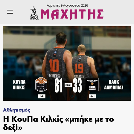
Κυριακή, 9 Αυγούστου 2026
Αθλητισμός
Η ΚουΠα Κιλκίς «μπήκε με το
δεξί»