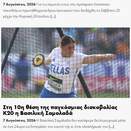
7 Αυγούστου, 2026
Για τις πρωτιές τους στο πρόσφατο Stoiximan
πανελλήνιο πρωτάθλημα ανδρών/γυναικών που διεξήχθη το Σάββατο 25
μέχρι την Κυριακή 26 Ιουλίου
[…]
Στη 10η θέση της παγκόσμιας δισκοβολίας
Κ20 η Βασιλική Σαμολαδά
7 Αυγούστου, 2026
Η Βασιλική Σαμόλαδα δεν κατάφερε δεύτερη φορά μέσα
σε ένα 24ωρο να ξεπεράσει τον εαυτό της κι έτσι ολοκλήρωσε τον
[…]