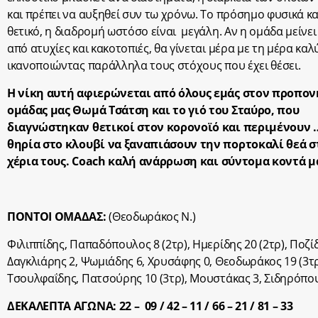
και πρέπει να αυξηθεί συν τω χρόνω. Το πρόσημο φυσικά και
θετικό, η διαδρομή ωστόσο είναι μεγάλη. Αν η ομάδα μείνει
από ατυχίες και κακοτοπιές, θα γίνεται μέρα με τη μέρα κα
ικανοποιώντας παράλληλα τους στόχους που έχει θέσει.
Η νίκη αυτή αφιερώνεται από όλους εμάς στον προπον
ομάδας μας Θωμά Τσάτση και το γιό του Σταύρο, που
διαγνώστηκαν θετικοί στον κορονοϊό και περιμένουν
θηρία στο κλουβί να ξαναπιάσουν την πορτοκαλί θεά σ
χέρια τους.
Coach
καλή ανάρρωση και σύντομα κοντά μ
ΠΟΝΤΟΙ ΟΜΑΔΑΣ:
(Θεοδωράκος Ν.)
Φιλιππίδης, Παπαδόπουλος 8 (2τρ), Ημερίδης 20 (2τρ), Ποζίδ
Δαγκλιάρης 2, Ψωμιάδης 6, Χρυσάφης 0, Θεοδωράκος 19 (3τρ
Τσουλφαΐδης, Πατσούρης 10 (3τρ), Μουστάκας 3, Σιδηρόπου
ΔΕΚΑΛΕΠΤΑ ΑΓΩΝΑ:
22 – 09 / 42 – 11 / 66 – 21 /
81 – 33