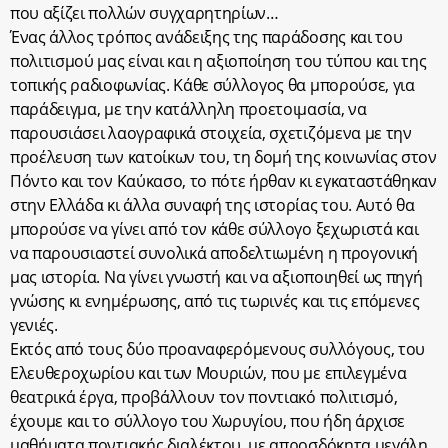
που αξίζει πολλών συγχαρητηρίων…
Ένας άλλος τρόπος ανάδειξης της παράδοσης και του
πολιτισμού μας είναι και η αξιοποίηση του τύπου και της
τοπικής ραδιοφωνίας. Κάθε σύλλογος θα μπορούσε, για
παράδειγμα, με την κατάλληλη προετοιμασία, να
παρουσιάσει λαογραφικά στοιχεία, σχετιζόμενα με την
προέλευση των κατοίκων του, τη δομή της κοινωνίας στον
Πόντο και τον Καύκασο, το πότε ήρθαν κι εγκαταστάθηκαν
στην Ελλάδα κι άλλα συναφή της ιστορίας του. Αυτό θα
μπορούσε να γίνει από τον κάθε σύλλογο ξεχωριστά και
να παρουσιαστεί συνολικά αποδελτιωμένη η προγονική
μας ιστορία. Να γίνει γνωστή και να αξιοποιηθεί ως πηγή
γνώσης κι ενημέρωσης, από τις τωρινές και τις επόμενες
γενιές.
Εκτός από τους δύο προαναφερόμενους συλλόγους, του
Ελευθεροχωρίου και των Μουριών, που με επιλεγμένα
θεατρικά έργα, προβάλλουν τον ποντιακό πολιτισμό,
έχουμε και το σύλλογο του Χωρυγίου, που ήδη άρχισε
μαθήματα ποντιακής διαλέκτου, με απροσδόκητα μεγάλη