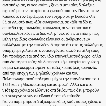
ανταπόκριση, κι οσονούπω, ξεκινά μηνιαίες διαλέξεις
σχετικά με την ιστορία του χωριού από τον Πόντο στον
Καύκασο, τον ξεριζωμό, τον ερχομό στην Ελλάδα κλπ.
Είναι γνωστό πως κάθε συνεργασία, σε κάθε πεδίο κι
επίπεδο της κοινωνίας, κοινωνικό, συνεταιριστικό ή
συνδικαλιστικό, είναι δύσκολη. Γνωστό είναι επίσης πως
μέλη της ίδιας κοινωνίας είναι και οι άνθρωποι των
συλλόγων, με την επιπλέον διαφορά ότι στους συλλόγους
υπάρχει μεγαλύτερη ανομοιογένεια, αφού τα μέλη τους
δεν προέρχονται από τον ίδιο επαγγελματικό χώρο, αλλά
από διαφορετικούς: Με διαφορετική εμπειρία και γνώση,
σε μια κατακερματισμένη σε ιδέες κι απόψεις κοινωνία,
από την εποχή των μηδικών χρόνων και του
Πελοποννησιακού πολέμου, μέχρι την επανάσταση του
1821 και τη Μικρασιατική καταστροφή. Αλλά και στα
νεότερα χρόνια οι Έλληνες απέδειξαν πως δεν μπορούν
να συνεργαστούν σε εθνικό ή τοπικό επίπεδο.
Για να πάμε μπροστά αξιοκρατικά ως λαός και ως χώρα, ο