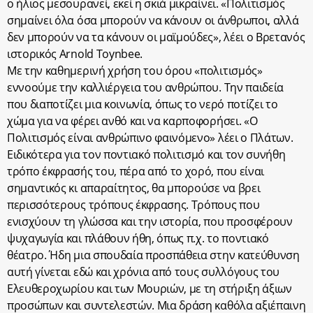
ο ήλιος μεσουρανεί, εκεί η σκιά μικραίνει. «Πολιτισμός
σημαίνει όλα όσα μπορούν να κάνουν οι άνθρωποι, αλλά
δεν μπορούν να τα κάνουν οι μαϊμούδες», λέει ο Βρετανός
ιστορικός Arnold Toynbee.
Με την καθημερινή χρήση του όρου «πολιτισμός»
εννοούμε την καλλιέργεια του ανθρώπου. Την παιδεία
που διαποτίζει μια κοινωνία, όπως το νερό ποτίζει το
χώμα για να φέρει ανθό και να καρποφορήσει. «Ο
Πολιτισμός είναι ανθρώπινο φαινόμενο» λέει ο Πλάτων.
Ειδικότερα για τον ποντιακό πολιτισμό και τον συνήθη
τρόπο έκφρασής του, πέρα από το χορό, που είναι
σημαντικός κι απαραίτητος, θα μπορούσε να βρει
περισσότερους τρόπους έκφρασης. Τρόπους που
ενισχύουν τη γλώσσα και την ιστορία, που προσφέρουν
ψυχαγωγία και πλάθουν ήθη, όπως π.χ. το ποντιακό
θέατρο. Ήδη μια σπουδαία προσπάθεια στην κατεύθυνση
αυτή γίνεται εδώ και χρόνια από τους συλλόγους του
Ελευθεροχωρίου και των Μουριών, με τη στήριξη άξιων
προσώπων και συντελεστών. Μια δράση καθόλα αξιέπαινη