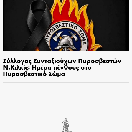
Σύλλογος Συνταξιούχων Πυροσβεστών
Ν.Κιλκίς: Ημέρα πένθους στο
Πυροσβεστικό Σώμα