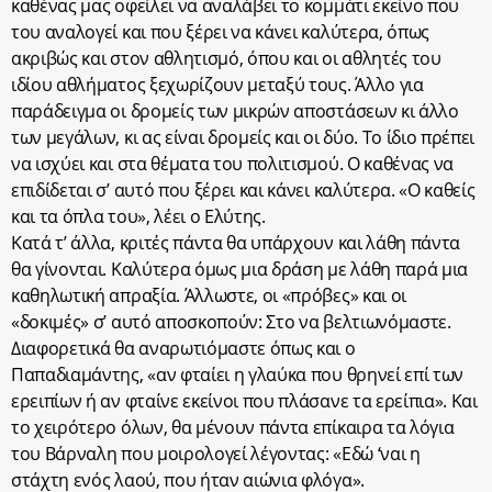
καθένας μας οφείλει να αναλάβει το κομμάτι εκείνο που
του αναλογεί και που ξέρει να κάνει καλύτερα, όπως
ακριβώς και στον αθλητισμό, όπου και οι αθλητές του
ιδίου αθλήματος ξεχωρίζουν μεταξύ τους. Άλλο για
παράδειγμα οι δρομείς των μικρών αποστάσεων κι άλλο
των μεγάλων, κι ας είναι δρομείς και οι δύο. Το ίδιο πρέπει
να ισχύει και στα θέματα του πολιτισμού. Ο καθένας να
επιδίδεται σ’ αυτό που ξέρει και κάνει καλύτερα. «Ο καθείς
και τα όπλα του», λέει ο Ελύτης.
Κατά τ’ άλλα, κριτές πάντα θα υπάρχουν και λάθη πάντα
θα γίνονται. Καλύτερα όμως μια δράση με λάθη παρά μια
καθηλωτική απραξία. Άλλωστε, οι «πρόβες» και οι
«δοκιμές» σ’ αυτό αποσκοπούν: Στο να βελτιωνόμαστε.
Διαφορετικά θα αναρωτιόμαστε όπως και ο
Παπαδιαμάντης, «αν φταίει η γλαύκα που θρηνεί επί των
ερειπίων ή αν φταίνε εκείνοι που πλάσανε τα ερείπια». Και
το χειρότερο όλων, θα μένουν πάντα επίκαιρα τα λόγια
του Βάρναλη που μοιρολογεί λέγοντας: «Εδώ ‘ναι η
στάχτη ενός λαού, που ήταν αιώνια φλόγα».