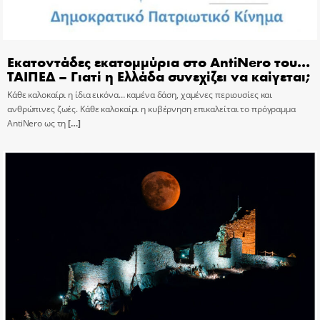
Εκατοντάδες εκατομμύρια στο AntiNero του…
ΤΑΙΠΕΔ – Γιατί η Ελλάδα συνεχίζει να καίγεται;
Κάθε καλοκαίρι η ίδια εικόνα… καμένα δάση, χαμένες περιουσίες και
ανθρώπινες ζωές. Κάθε καλοκαίρι η κυβέρνηση επικαλείται το πρόγραμμα
AntiNero ως τη
[…]