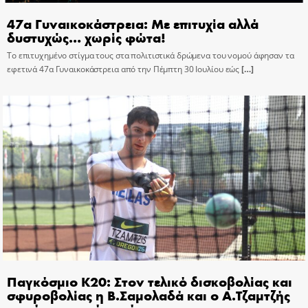
47α Γυναικοκάστρεια: Με επιτυχία αλλά
δυστυχώς… χωρίς φώτα!
Το επιτυχημένο στίγμα τους στα πολιτιστικά δρώμενα του νομού άφησαν τα
εφετινά 47α Γυναικοκάστρεια από την Πέμπτη 30 Ιουλίου εώς
[…]
Παγκόσμιο Κ20: Στον τελικό δισκοβολίας και
σφυροβολίας η Β.Σαμολαδά και ο Α.Τζαμτζής