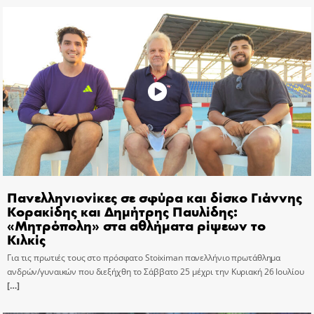
Πανελληνιονίκες σε σφύρα και δίσκο Γιάννης
Κορακίδης και Δημήτρης Παυλίδης:
«Μητρόπολη» στα αθλήματα ρίψεων το
Κιλκίς
Για τις πρωτιές τους στο πρόσφατο Stoiximan πανελλήνιο πρωτάθλημα
ανδρών/γυναικών που διεξήχθη το Σάββατο 25 μέχρι την Κυριακή 26 Ιουλίου
[…]