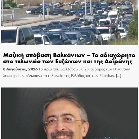
Μαζική απόβαση Βαλκάνιων – Το αδιαχώρητο
στο τελωνείο των Ευζώνων και της Δοϊράνης
8 Αυγούστου, 2026
Το πρωί του Σαββάτου 8.8.26, οι ουρές των ΙΧ και των
λεωφορείων «ένωσαν» τα τελωνεία της Ελλάδας και των Σκοπίων.
[…]