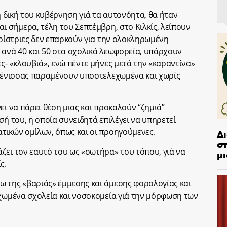
τη δική του κυβέρνηση γιά τα αυτονόητα, θα ήταν
ι σήμερα, τέλη του Σεπτέμβρη, στο Κιλκίς, λείπουν
αρίστριες δεν επαρκούν για την ολοκληρωμένη
 ανά 40 και 50 στα σχολικά λεωφορεία, υπάρχουν
ς- «κλουβιά», ενώ πέντε μήνες μετά την «καραντίνα»
υμένισσας παραμένουν υποστελεχωμένα και χωρίς
ει να πάρει θέση μιας και προκαλούν “ζημιά”
σή του, η οποία συνειδητά επιλέγει να υπηρετεί
τικών ομίλων, όπως και οι προηγούμενες.
Δ
στ
ζει τον εαυτό του ως «σωτήρα» του τόπου, γιά να
μι
ς.
 της «βαριάς» έμμεσης και άμεσης φορολογίας και
εχωμένα σχολεία και νοσοκομεία γιά την μόρφωση των