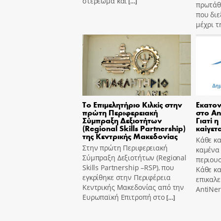
στερέωμα και
[…]
πρωτάθ
που διε
μέχρι τ
Το Επιμελητήριο Κιλκίς στην
Εκατον
πρώτη Περιφερειακή
στο An
Σύμπραξη Δεξιοτήτων
Γιατί η
(Regional Skills Partnership)
καίγετα
της Κεντρικής Μακεδονίας
Κάθε κα
Στην πρώτη Περιφερειακή
καμένα
Σύμπραξη Δεξιοτήτων (Regional
περιουσ
Skills Partnership –RSP), που
Κάθε κ
εγκρίθηκε στην Περιφέρεια
επικαλε
Κεντρικής Μακεδονίας από την
AntiNer
Ευρωπαϊκή Επιτροπή στο
[…]