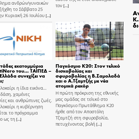
λημα ανδρών/γυναικών
τον
[…]
ξήχθη το Σάββατο 25
Α
ην Κυριακή 26 Ιουλίου
[…]
Κ
δι
τάδες εκατομμύρια
Παγκόσμιο Κ20: Στον τελικό
tiNero του… ΤΑΙΠΕΔ –
δισκοβολίας και
 Ελλάδα συνεχίζει να
σφυροβολίας η Β.Σαμολαδά
ι;
και ο Α.Τζαμτζής με νέα
ατομικά ρεκόρ
λοκαίρι η ίδια εικόνα…
Η πρώτη πρόκριση της εθνικής
 δάση, χαμένες
μας ομάδας σε τελικό στο
ίες και ανθρώπινες ζωές.
Παγκόσμιο Πρωτάθλημα Κ20
αλοκαίρι η κυβέρνηση
ήρθε από τον Αποστόλη
ίται το πρόγραμμα
Τζαμτζή στη σφυροβολία,
o ως τη
[…]
πετυχένοντας βολή
[…]