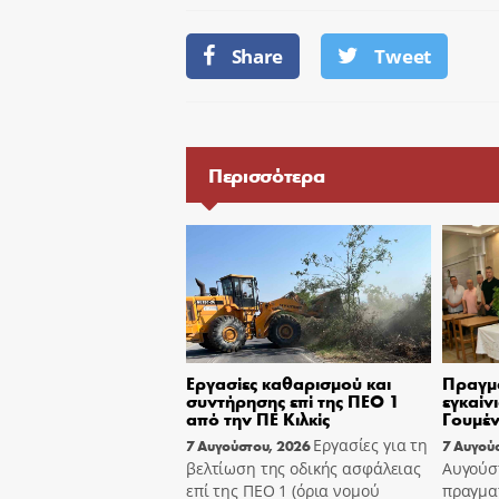
Share
Tweet
Περισσότερα
Εργασίες καθαρισμού και
Πραγμ
συντήρησης επί της ΠΕΟ 1
εγκαίν
από την ΠΕ Κιλκίς
Γουμέν
Εργασίες για τη
7 Αυγούστου, 2026
7 Αυγού
βελτίωση της οδικής ασφάλειας
Αυγούσ
επί της ΠΕΟ 1 (όρια νομού
πραγμα