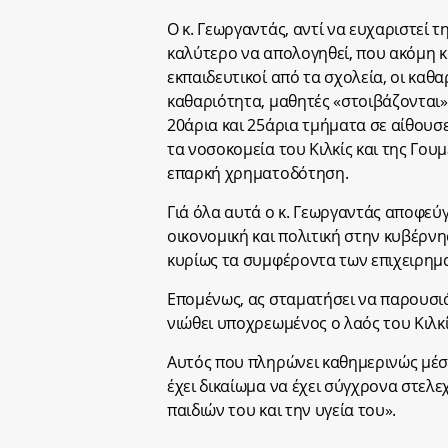
Ο κ. Γεωργαντάς, αντί να ευχαριστεί 
καλύτερο να απολογηθεί, που ακόμη κα
εκπαιδευτικοί από τα σχολεία, οι καθ
καθαριότητα, μαθητές «στοιβάζονται»
20άρια και 25άρια τμήματα σε αίθουσε
τα νοσοκομεία του Κιλκίς και της Γο
επαρκή χρηματοδότηση.
Γιά όλα αυτά ο κ. Γεωργαντάς αποφεύγ
οικονομική και πολιτική στην κυβέρνη
κυρίως τα συμφέροντα των επιχειρημα
Επομένως, ας σταματήσει να παρουσιά
νιώθει υποχρεωμένος ο λαός του Κιλκί
Αυτός που πληρώνει καθημερινώς μέσω
έχει δικαίωμα να έχει σύγχρονα στελ
παιδιών του και την υγεία του».