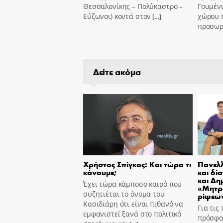
Θεσσαλονίκης – Πολύκαστρο –
Γουμένι
Εύζωνοι) κοντά στον
χώρου 
[…]
προσωρι
Δείτε ακόμα
Χρήστος Σπίγκος: Και τώρα τι
Πανελλ
κάνουμε;
και δί
και Δη
Έχει τώρα κάμποσο καιρό που
«Μητρ
συζητιέται το όνομα του
ρίψεων
Κασιδιάρη ότι είναι πιθανό να
Για τις
εμφανιστεί ξανά στο πολιτικό
πρόσφα