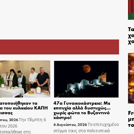
Τα
χα
χ
ατοποιήθηκαν τα
47α Γυναικοκάστρεια: Με
ια του κυλικείου ΚΑΠΗ
επιτυχία αλλά δυστυχώς…
Fr
ισσας
χωρίς φώτα το Βυζαντινό
κάστρο!
μ
Την Πέμπτη 6
στου, 2026
τ
Το επιτυχημένο
6 Αυγούστου, 2026
του 2026
στίγμα τους στα πολιτιστικά
τοποιήθηκε στη