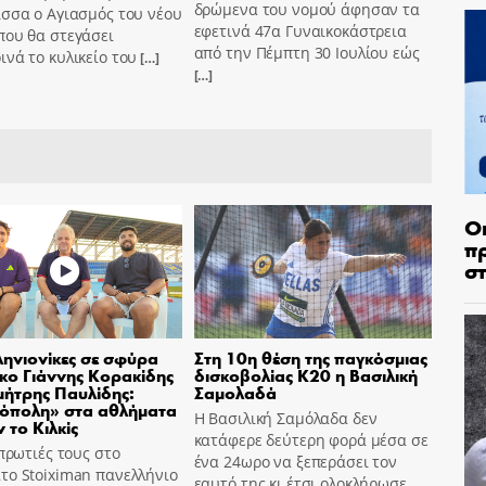
δρώμενα του νομού άφησαν τα
σσα ο Αγιασμός του νέου
εφετινά 47α Γυναικοκάστρεια
που θα στεγάσει
από την Πέμπτη 30 Ιουλίου εώς
νά το κυλικείο του
[…]
[…]
Ο
π
σ
ηνιονίκες σε σφύρα
Στη 10η θέση της παγκόσμιας
σκο Γιάννης Κορακίδης
δισκοβολίας Κ20 η Βασιλική
μήτρης Παυλίδης:
Σαμολαδά
όπολη» στα αθλήματα
Η Βασιλική Σαμόλαδα δεν
 το Κιλκίς
κατάφερε δεύτερη φορά μέσα σε
 πρωτιές τους στο
ένα 24ωρο να ξεπεράσει τον
το Stoiximan πανελλήνιο
εαυτό της κι έτσι ολοκλήρωσε