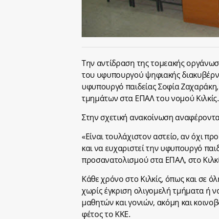
Την αντίδραση της τομεακής οργάνωσ
του υφυπουργού ψηφιακής διακυβέρνη
υφυπουργό παιδείας Σοφία Ζαχαράκη,
τμημάτων στα ΕΠΑΛ του νομού Κιλκίς.
Στην σχετική ανακοίνωση αναφέρονται
«Είναι τουλάχιστον αστείο, αν όχι προ
και να ευχαριστεί την υφυπουργό παι
προσανατολισμού στα ΕΠΑΛ, στο Κιλκί
Κάθε χρόνο στο Κιλκίς, όπως και σε όλ
χωρίς έγκριση ολιγομελή τμήματα ή να
μαθητών και γονιών, ακόμη και κοινο
φέτος το ΚΚΕ.