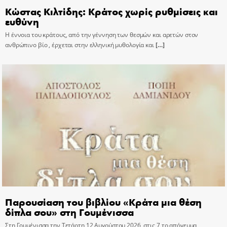
Κώστας Κιλτίδης: Κράτος χωρίς ρυθμίσεις και
ευθύνη
Η έννοια του κράτους, από την γέννηση των θεσμών και αρετών στον
ανθρώπινο βίο , έρχεται στην ελληνική μυθολογία και
[…]
Παρουσίαση του βιβλίου «Κράτα μια θέση
δίπλα σου» στη Γουμένισσα
Στη Γουμένισσα την Τετάρτη 12 Αυγούστου 2026, στις 7 το απόγευμα,