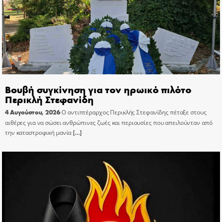
Βουβή συγκίνηση για τον ηρωικό πιλότο
Περικλή Στεφανίδη
4 Αυγούστου, 2026
Ο αντιπτέραρχος Περικλής Στεφανίδης πέταξε στους
αιθέρες για να σώσει ανθρώπινες ζωές και περιουσίες που απειλούνταν από
την καταστροφική μανία
[…]