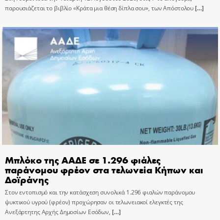
παρουσιάζεται το βιβλίο «Κράτα μια θέση δίπλα σου», των Απόστολου
[…]
Μπλόκο της ΑΑΔΕ σε 1.296 φιάλες
παράνομου φρέον στα τελωνεία Κήπων και
Δοϊράνης
Στον εντοπισμό και την κατάσχεση συνολικά 1.296 φιαλών παράνομου
ψυκτικού υγρού (φρέον) προχώρησαν οι τελωνειακοί ελεγκτές της
Ανεξάρτητης Αρχής Δημοσίων Εσόδων,
[…]