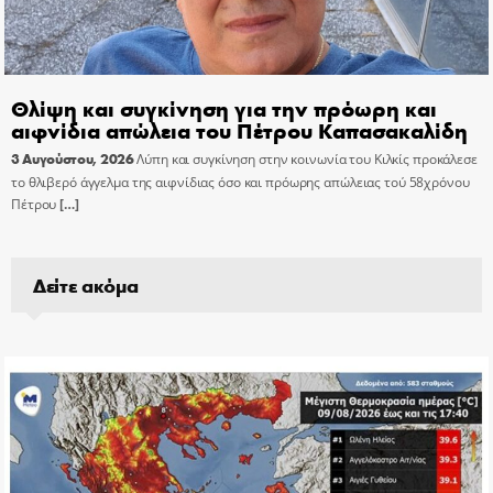
Θλίψη και συγκίνηση για την πρόωρη και
αιφνίδια απώλεια του Πέτρου Καπασακαλίδη
3 Αυγούστου, 2026
Λύπη και συγκίνηση στην κοινωνία του Κιλκίς προκάλεσε
το θλιβερό άγγελμα της αιφνίδιας όσο και πρόωρης απώλειας τού 58χρόνου
Πέτρου
[…]
Δείτε ακόμα