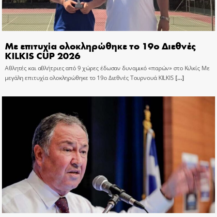
Με επιτυχία ολοκληρώθηκε το 19ο Διεθνές
KILKIS CUP 2026
Αθλητές και αθλήτριες από 9 χώρες έδωσαν δυναμικό «παρών» στο Κιλκίς Με
μεγάλη επιτυχία ολοκληρώθηκε το 19ο Διεθνές Τουρνουά KILKIS
[…]