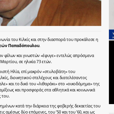
νωνία του Κιλκίς και στην διασπορά του προκάλεσε η
εών Παπαδόπουλου
.
γων φίλων και γνωστών «έφυγε» εντελώς απρόσμενα
Μαρτίου, σε ηλικία 73 ετών.
ιστή Ηλία, επί μακρόν «στυλοβάτη» του
κίς, διοικητικού στελέχους και διατελέσαντος
λε» και το δικό του «λιθαράκι» στο «οικοδόμημα» της
μίξεως και προσφοράς στα αθλητικά και κοινωνικά
 του.
νημένων κατά την διάρκεια της φοβερής δεκαετίας του
ις αμέσως δύο επόμενες, του ’50 και του ’60, και ως