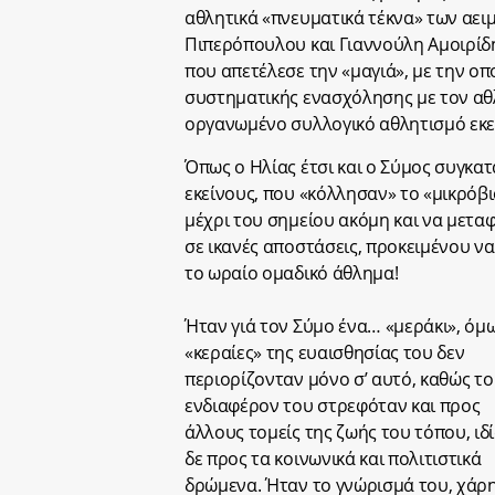
αθλητικά «πνευματικά τέκνα» των αε
Πιπερόπουλου και Γιαννούλη Αμοιρί
που απετέλεσε την «μαγιά», με την οπ
συστηματικής ενασχόλησης με τον αθλη
οργανωμένο συλλογικό αθλητισμό εκεί 
Όπως ο Ηλίας έτσι και ο Σύμος συγκατ
εκείνους, που «κόλλησαν» το «μικρόβι
μέχρι του σημείου ακόμη και να μετα
σε ικανές αποστάσεις, προκειμένου να
το ωραίο ομαδικό άθλημα!
Ήταν γιά τον Σύμο ένα… «μεράκι», όμω
«κεραίες» της ευαισθησίας του δεν
περιορίζονταν μόνο σ’ αυτό, καθώς το
ενδιαφέρον του στρεφόταν και προς
άλλους τομείς της ζωής του τόπου, ιδ
δε προς τα κοινωνικά και πολιτιστικά
δρώμενα. Ήταν το γνώρισμά του, χάρ