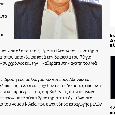
ηση
άντα
Ε
αι
An
.
Ελ
υαν» σε όλη του τη ζωή, απετέλεσαν τον «κινητήριο
, όπου μετακόμισε κατά την δεκαετία του ’70 γιά
» συγχρόνως και την… «αθεράπευτη» αγάπη του γιά
ν ίδρυση του συλλόγου Κιλκισιωτών Αθηνών και
λιπώς τις τελευταίες σχεδόν πέντε δεκαετίες από όλα
ηψιν και πρόεδρός του, συμβάλοντας στην αναγωγή
κύτταρο», με πλούσια δραστηριότητα όχι μόνο στο
ίο του νομού Κιλκίς, που είναι τόπος καταγωγής μελών
4
ε