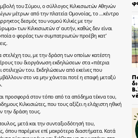
φ
υμβολή του Σύμου, ο σύλλογος Κιλκισιωτών Αθηνών
λίγων μέτρων από την πλατεία Ομονοίας, το …κέντρο
άρρηκτος δεσμός του νομού Κιλκίς με την
ωμα» των Κιλκισιωτών σ’ αυτήν, καθώς δεν είναι
α οποία ο φορέας των συμπατριωτών προέβη κατ’
ις.
τα στελέχη του, με την δράση των οποίων κατέστη
μέρους του διοργάνωση εκδηλώσεων στα «πάτρια
ι στελεχών του. Εκδηλώσεων από εκείνες που
Π
συμβάλλουν στο να μην χάνεται ποτέ η επαφή μεταξύ
δ
.
Β.
ν
και προσφορά στον τόπο από τα απόδημα τέκνα του,
δημους Κιλκισιώτες, που τους αξίζει η ελάχιστη ηθική
ν την δράση τους.
ουλος, μετά και την συνταξιοδότησή του,
ίς, όπου παρέμενε επί μακρότερα διαστήματα. Κατά