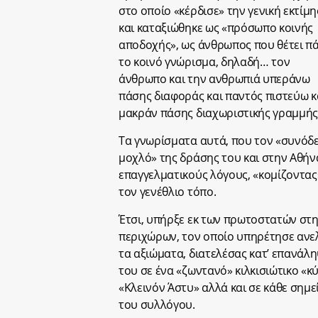
στο οποίο «κέρδισε» την γενική εκτίμ
και καταξιώθηκε ως «πρόσωπο κοινής
αποδοχής», ως άνθρωπος που θέτει π
το κοινό γνώρισμα, δηλαδή… τον
άνθρωπο και την ανθρωπιά υπεράνω
πάσης διαφοράς και παντός πιστεύω κ
μακράν πάσης διαχωριστικής γραμμής
Τα γνωρίσματα αυτά, που τον «συνόδε
μοχλό» της δράσης του και στην Αθήνα
επαγγελματικούς λόγους, «κομίζοντας
τον γενέθλιο τόπο.
Έτσι, υπήρξε εκ των πρωτοστατών στη
περιχώρων, τον οποίο υπηρέτησε ανελ
τα αξιώματα, διατελέσας κατ’ επανάλ
του σε ένα «ζωντανό» κιλκισιώτικο «
«Κλεινόν Άστυ» αλλά και σε κάθε σημε
του συλλόγου.