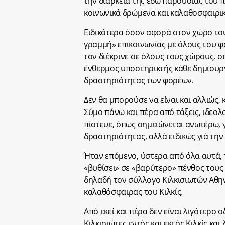
την διάρκεια της εδώ παρουσίας του π
κοινωνικά δρώμενα και καλαθοσφαιρικ
Ειδικότερα όσον αφορά στον χώρο του
γραμμή» επικοινωνίας με όλους του φ
τον διέκρινε σε όλους τους χώρους, σ
ένθερμος υποστηρικτής κάθε δημιουργ
δραστηριότητας των φορέων.
Δεν θα μπορούσε να είναι και αλλιώς,
Σύμο πάνω και πέρα από τάξεις, ιδεολο
πίστευε, όπως σημειώνεται ανωτέρω, 
δραστηριότητας, αλλά ειδικώς γιά τη
Ήταν επόμενο, ύστερα από όλα αυτά, 
«βυθίσει» σε «βαρύτερο» πένθος τους
δηλαδή τον σύλλογο Κιλκισιωτών Αθην
καλαθόσφαιρας του Κιλκίς.
Από εκεί και πέρα δεν είναι λιγότερο 
Κιλκισιώτες εντός και εκτός Κιλκίς και