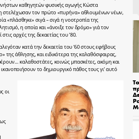
ιμνήστων καθηγητών φυσικής αγωγής Κώστα
δη στελέχωσαν τον πρώτο «πυρήνα» αθλουμένων νέων,
οία «πλάσθηκε» σιγά – σιγά η νοοτροπία της
τισμό, η οποία και «άνοιξε τον δρόμο» γιά τον
στις αρχές της δεκαετίας του ’80.
αλεγόταν κατά την δεκαετία του ’60 στους εφήβους
ο» της άθλησης, και ειδικότερα της καλαθόσφαιρας,
φέρουν… καλαθοστάτες, κοινώς μπασκέτες, ακόμη και
 ικανοποιήσουν το δημιουργικό πάθος τους γι’ αυτό
Το
π
ς οι
Δε
Pa
Μ
ίως
η