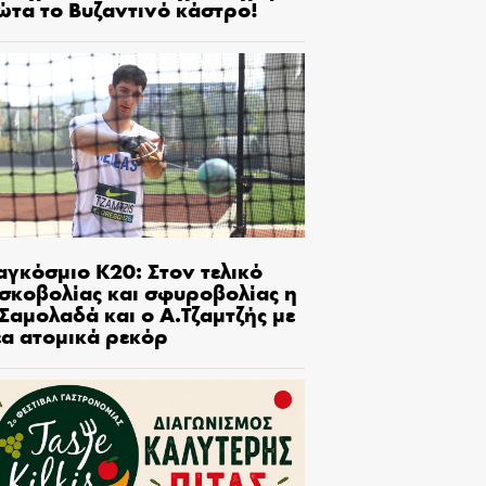
ώτα το Βυζαντινό κάστρο!
αγκόσμιο Κ20: Στον τελικό
ισκοβολίας και σφυροβολίας η
Σαμολαδά και ο Α.Τζαμτζής με
έα ατομικά ρεκόρ