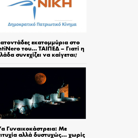
κατοντάδες εκατομμύρια στο
tiNero του… ΤΑΙΠΕΔ – Γιατί η
λάδα συνεχίζει να καίγεται;
7α Γυναικοκάστρεια: Με
πιτυχία αλλά δυστυχώς… χωρίς