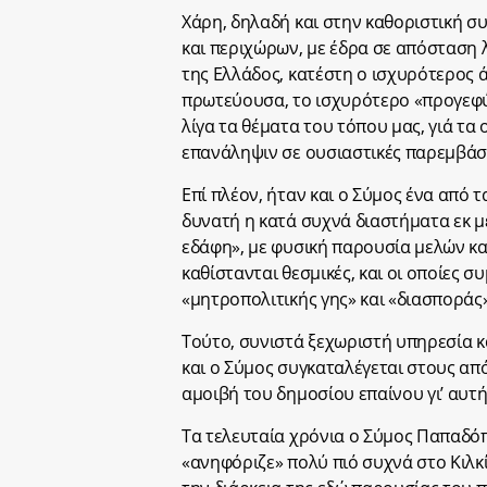
Χάρη, δηλαδή και στην καθοριστική σ
και περιχώρων, με έδρα σε απόσταση 
της Ελλάδος, κατέστη ο ισχυρότερος 
πρωτεύουσα, το ισχυρότερο «προγεφύρ
λίγα τα θέματα του τόπου μας, γιά τ
επανάληψιν σε ουσιαστικές παρεμβάσε
Επί πλέον, ήταν και ο Σύμος ένα από 
δυνατή η κατά συχνά διαστήματα εκ 
εδάφη», με φυσική παρουσία μελών κα
καθίστανται θεσμικές, και οι οποίες 
«μητροπολιτικής γης» και «διασποράς»
Τούτο, συνιστά ξεχωριστή υπηρεσία 
και ο Σύμος συγκαταλέγεται στους από
αμοιβή του δημοσίου επαίνου γι’ αυτή
Τα τελευταία χρόνια ο Σύμος Παπαδόπ
«ανηφόριζε» πολύ πιό συχνά στο Κιλκ