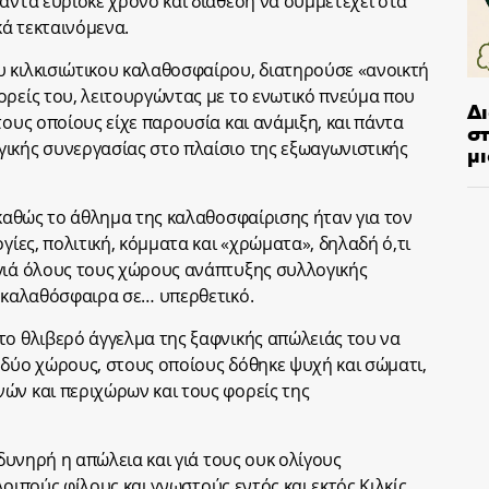
άντα εύρισκε χρόνο και διάθεση να συμμετέχει στα
ά τεκταινόμενα.
 κιλκισιώτικου καλαθοσφαίρου, διατηρούσε «ανοικτή
ορείς του, λειτουργώντας με το ενωτικό πνεύμα που
Δ
τους οποίους είχε παρουσία και ανάμιξη, και πάντα
στ
ικής συνεργασίας στο πλαίσιο της εξωαγωνιστικής
μι
 καθώς το άθλημα της καλαθοσφαίρισης ήταν για τον
γίες, πολιτική, κόμματα και «χρώματα», δηλαδή ό,τι
γιά όλους τους χώρους ανάπτυξης συλλογικής
ν καλαθόσφαιρα σε… υπερθετικό.
το θλιβερό άγγελμα της ξαφνικής απώλειάς του να
 δύο χώρους, στους οποίους δόθηκε ψυχή και σώματι,
ών και περιχώρων και τους φορείς της
οδυνηρή η απώλεια και γιά τους ουκ ολίγους
 λοιπούς φίλους και γνωστούς εντός και εκτός Κιλκίς,