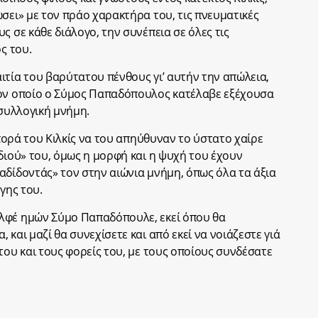
σει» με τον πράο χαρακτήρα του, τις πνευματικές
ς σε κάθε διάλογο, την συνέπεια σε όλες τις
ς του.
ιτία του βαρύτατου πένθους γι’ αυτήν την απώλεια,
τον οποίο ο Σύμος Παπαδόπουλος κατέλαβε εξέχουσα
 συλλογική μνήμη.
σπορά του Κιλκίς να του απηύθυναν το ύστατο χαίρε
διού» του, όμως η μορφή και η ψυχή του έχουν
αδίδοντάς» τον στην αιώνια μνήμη, όπως όλα τα άξια
γης του.
λφέ ημών Σύμο Παπαδόπουλε, εκεί όπου θα
και μαζί θα συνεχίσετε και από εκεί να νοιάζεστε γιά
του και τους φορείς του, με τους οποίους συνδέσατε