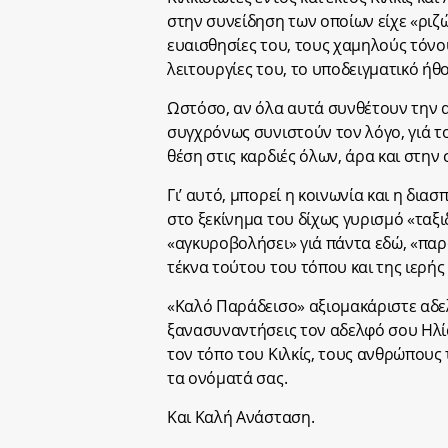
στην συνείδηση των οποίων είχε «ριζώ
ευαισθησίες του, τους χαμηλούς τόνου
λειτουργίες του, το υποδειγματικό ήθο
Ωστόσο, αν όλα αυτά συνθέτουν την α
συγχρόνως συνιστούν τον λόγο, γιά 
θέση στις καρδιές όλων, άρα και στην
Γι’ αυτό, μπορεί η κοινωνία και η δια
στο ξεκίνημα του δίχως γυρισμό «ταξι
«αγκυροβολήσει» γιά πάντα εδώ, «παρ
τέκνα τούτου του τόπου και της ιερής 
«Καλό Παράδεισο» αξιομακάριστε αδε
ξανασυναντήσεις τον αδελφό σου Ηλία, 
τον τόπο του Κιλκίς, τους ανθρώπους 
τα ονόματά σας.
Και Καλή Ανάσταση.