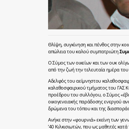
Θλίψη, συγκίνηση και πένθος στην κοι
απώλεια του καλού συμπατριώτη
Συμ
Ο Σύμος των οικείων και των ουκ ολί
από την ζωή την τελευταία ημέρα του 
Αδελφός του αείμνηστου καλαθοσφαιρ
καλαθοσφαιρικού τμήματος του ΓΑΣ Κιλ
προέδρου του συλλόγου, ο Σύμος «έβα
οικογενειακής παράδοσης ενεργού ανα
δρώμενα του τόπου και της διασποράς
Ανήκε στην «φουρνιά» εκείνη των γεν
’40 Κιλκισιωτών, που ως μαθητές κατά τ