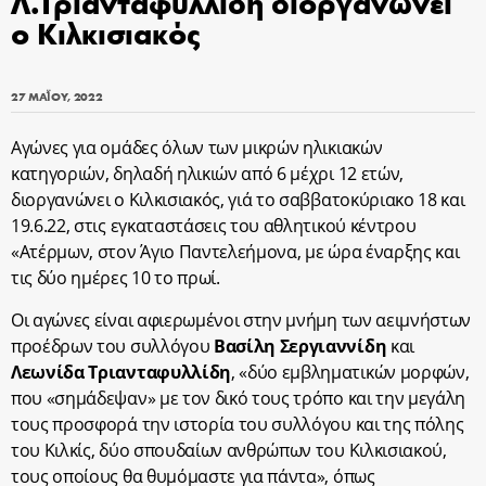
Λ.Τριανταφυλλίδη διοργανώνει
ο Κιλκισιακός
27 ΜΑΪ́ΟΥ, 2022
Αγώνες για ομάδες όλων των μικρών ηλικιακών
κατηγοριών, δηλαδή ηλικιών από 6 μέχρι 12 ετών,
διοργανώνει ο Κιλκισιακός, γιά το σαββατοκύριακο 18 και
19.6.22, στις εγκαταστάσεις του αθλητικού κέντρου
«Ατέρμων, στον Άγιο Παντελεήμονα, με ώρα έναρξης και
τις δύο ημέρες 10 το πρωί.
Οι αγώνες είναι αφιερωμένοι στην μνήμη των αειμνήστων
προέδρων του συλλόγου
Βασίλη Σεργιαννίδη
και
Λεωνίδα Τριανταφυλλίδη
, «δύο εμβληματικών μορφών,
που «σημάδεψαν» με τον δικό τους τρόπο και την μεγάλη
τους προσφορά την ιστορία του συλλόγου και της πόλης
του Κιλκίς, δύο σπουδαίων ανθρώπων του Κιλκισιακού,
τους οποίους θα θυμόμαστε για πάντα», όπως