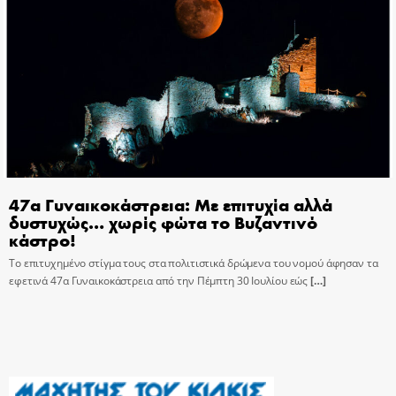
47α Γυναικοκάστρεια: Με επιτυχία αλλά
δυστυχώς… χωρίς φώτα το Βυζαντινό
κάστρο!
Το επιτυχημένο στίγμα τους στα πολιτιστικά δρώμενα του νομού άφησαν τα
εφετινά 47α Γυναικοκάστρεια από την Πέμπτη 30 Ιουλίου εώς
[…]