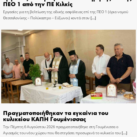
ΠΕΟ 1 από την ΠΕ Κιλκίς
Εργασίες για τη βελτίωση της οδικής ασφάλειας επί της ΠΕΟ 1 (όρια νομού
Θεσσαλονίκης – Πολύκαστρο – Εύζωνοι) κοντά στον
[…]
Πραγματοποιήθηκαν τα εγκαίνια του
κυλικείου ΚΑΠΗ Γουμένισσας
Την Πέμπτη 6 Αυγούστου 2026 πραγματοποιήθηκε στη Γουμένισσα ο
Αγιασμός του νέου χώρου που θα στεγάσει προσωρινά το κυλικείο του
[…]