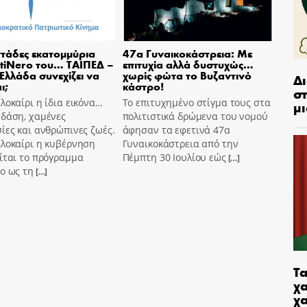
τάδες εκατομμύρια
47α Γυναικοκάστρεια: Με
tiNero του… ΤΑΙΠΕΔ –
επιτυχία αλλά δυστυχώς…
 Ελλάδα συνεχίζει να
χωρίς φώτα το Βυζαντινό
Δ
ι;
κάστρο!
στ
λοκαίρι η ίδια εικόνα…
Το επιτυχημένο στίγμα τους στα
μι
 δάση, χαμένες
πολιτιστικά δρώμενα του νομού
ίες και ανθρώπινες ζωές.
άφησαν τα εφετινά 47α
αλοκαίρι η κυβέρνηση
Γυναικοκάστρεια από την
ίται το πρόγραμμα
Πέμπτη 30 Ιουλίου εώς
[…]
o ως τη
[…]
Τα
χα
χ