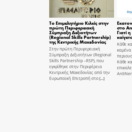
Το Επιμελητήριο Κιλκίς στην
Εκατον
πρώτη Περιφερειακή
στο An
Σύμπραξη Δεξιοτήτων
Γιατί η
(Regional Skills Partnership)
καίγετα
της Κεντρικής Μακεδονίας
Κάθε κα
Στην πρώτη Περιφερειακή
καμένα
Σύμπραξη Δεξιοτήτων (Regional
περιουσ
Skills Partnership –RSP), που
Κάθε κ
εγκρίθηκε στην Περιφέρεια
επικαλε
Κεντρικής Μακεδονίας από την
AntiNer
Ευρωπαϊκή Επιτροπή στο
[…]