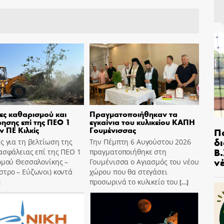
ες καθαρισμού και
Πραγματοποιήθηκαν τα
ησης επί της ΠΕΟ 1
εγκαίνια του κυλικείου ΚΑΠΗ
ν ΠΕ Κιλκίς
Γουμένισσας
Π
δ
ς για τη βελτίωση της
Την Πέμπτη 6 Αυγούστου 2026
Β.
ασφάλειας επί της ΠΕΟ 1
πραγματοποιήθηκε στη
ν
ομού Θεσσαλονίκης –
Γουμένισσα ο Αγιασμός του νέου
τρο – Εύζωνοι) κοντά
χώρου που θα στεγάσει
προσωρινά το κυλικείο του
]
[…]