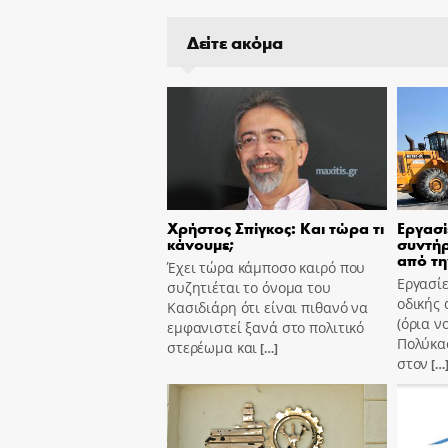
Δείτε ακόμα
Χρήστος Σπίγκος: Και τώρα τι
Εργασί
κάνουμε;
συντήρ
από τη
Έχει τώρα κάμποσο καιρό που
Εργασίε
συζητιέται το όνομα του
οδικής 
Κασιδιάρη ότι είναι πιθανό να
(όρια ν
εμφανιστεί ξανά στο πολιτικό
Πολύκασ
στερέωμα και
[…]
στον
[…