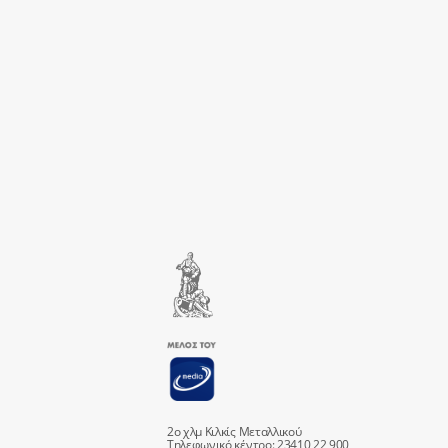
2ο χλμ Κιλκίς Μεταλλικού
Τηλεφωνικό κέντρο: 23410 22 900