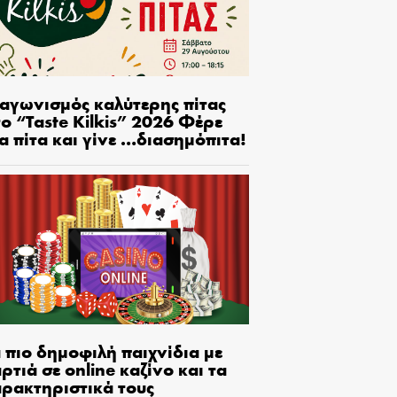
ιαγωνισμός καλύτερης πίτας
ο “Taste Kilkis” 2026 Φέρε
α πίτα και γίνε …διασημόπιτα!
 πιο δημοφιλή παιχνίδια με
ρτιά σε online καζίνο και τα
αρακτηριστικά τους