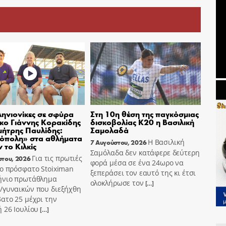
ηνιονίκες σε σφύρα
Στη 10η θέση της παγκόσμιας
σκο Γιάννης Κορακίδης
δισκοβολίας Κ20 η Βασιλική
μήτρης Παυλίδης:
Σαμολαδά
όπολη» στα αθλήματα
Η Βασιλική
7 Αυγούστου, 2026
 το Κιλκίς
Σαμόλαδα δεν κατάφερε δεύτερη
Για τις πρωτιές
στου, 2026
φορά μέσα σε ένα 24ωρο να
ο πρόσφατο Stoiximan
ξεπεράσει τον εαυτό της κι έτσι
ήνιο πρωτάθλημα
ολοκλήρωσε τον
[…]
/γυναικών που διεξήχθη
ατο 25 μέχρι την
 26 Ιουλίου
[…]