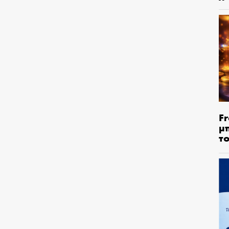
Fr
μ
τ