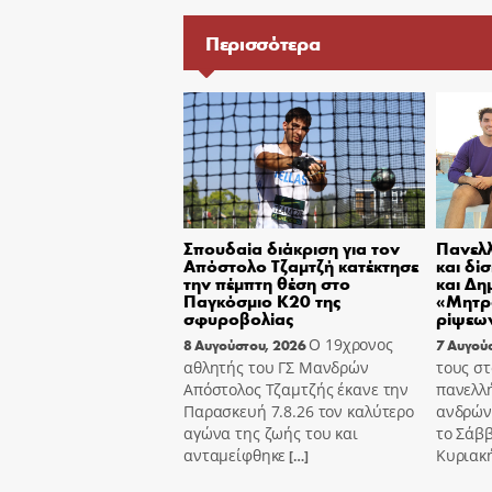
Περισσότερα
Σπουδαία διάκριση για τον
Πανελλ
Απόστολο Τζαμτζή κατέκτησε
και δί
την πέμπτη θέση στο
και Δη
Παγκόσμιο Κ20 της
«Μητρ
σφυροβολίας
ρίψεων
Ο 19χρονος
8 Αυγούστου, 2026
7 Αυγού
αθλητής του ΓΣ Μανδρών
τους στ
Απόστολος Τζαμτζής έκανε την
πανελλ
Παρασκευή 7.8.26 τον καλύτερο
ανδρών
αγώνα της ζωής του και
το Σάββ
ανταμείφθηκε
Κυριακή
[…]