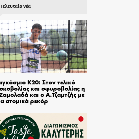
Τελευταία νέα
αγκόσμιο Κ20: Στον τελικό
ισκοβολίας και σφυροβολίας η
Σαμολαδά και ο Α.Τζαμτζής με
έα ατομικά ρεκόρ