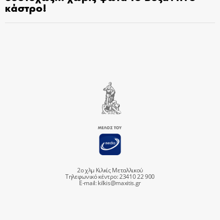
κάστρο!
2ο χλμ Κιλκίς Μεταλλικού
Τηλεφωνικό κέντρο: 23410 22 900
E-mail:
kilkis@maxitis.gr