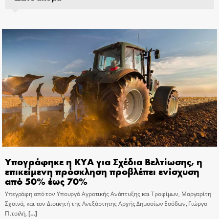
Υπογράφηκε η ΚΥΑ για Σχέδια Βελτίωσης, η
επικείμενη πρόσκληση προβλέπει ενίσχυση
από 50% έως 70%
Υπεγράφη από τον Υπουργό Αγροτικής Ανάπτυξης και Τροφίμων, Μαργαρίτη
Σχοινά, και τον Διοικητή της Ανεξάρτητης Αρχής Δημοσίων Εσόδων, Γιώργο
Πιτσιλή,
[…]