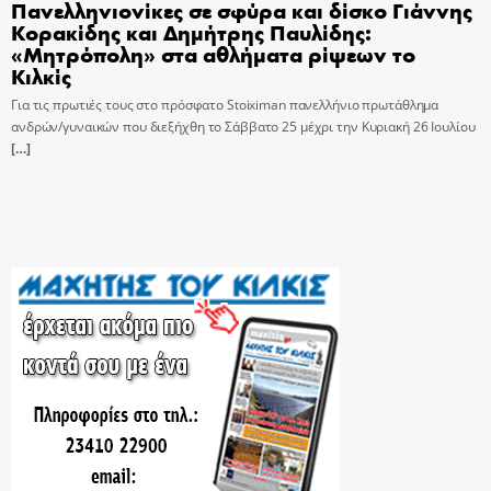
Πανελληνιονίκες σε σφύρα και δίσκο Γιάννης
Κορακίδης και Δημήτρης Παυλίδης:
«Μητρόπολη» στα αθλήματα ρίψεων το
Κιλκίς
Για τις πρωτιές τους στο πρόσφατο Stoiximan πανελλήνιο πρωτάθλημα
ανδρών/γυναικών που διεξήχθη το Σάββατο 25 μέχρι την Κυριακή 26 Ιουλίου
[…]