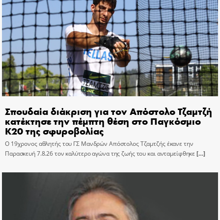
Σπουδαία διάκριση για τον Απόστολο Τζαμτζή
κατέκτησε την πέμπτη θέση στο Παγκόσμιο
Κ20 της σφυροβολίας
Ο 19χρονος αθλητής του ΓΣ Μανδρών Απόστολος Τζαμτζής έκανε την
Παρασκευή 7.8.26 τον καλύτερο αγώνα της ζωής του και ανταμείφθηκε
[…]