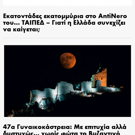
Εκατοντάδες εκατομμύρια στο AntiNero
του… ΤΑΙΠΕΔ – Γιατί η Ελλάδα συνεχίζει
να καίγεται;
47α Γυναικοκάστρεια: Με επιτυχία αλλά
δυστυχώς… χωρίς φώτα το Βυζαντινό