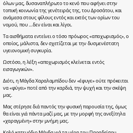
όλων μας, δυσαναπλήρωτο το κενό που αφήνει στην
τοπική κοινωνία της γενέτειράς της, του Δροσάτου, και
ανάμεσα στους φίλους εντός και εκτός των ορίων του
νομού, που …δεν είναι και λίγοι.
Τα αισθήματα εντείνει ο τόσο πρόωρος «αποχωρισμός», ο
οποίος, μάλιστα, δεν σχετίζεται με την δυσμενέστατη
υγειονομική συγκυρία.
Ωστόσο, η λέξη «αποχωρισμός κλείνεται εντός
εισαγωγικών».
Διότι, η Μάγδα Χαραλαμπίδου δεν «έφυγε» ούτε πρόκειται
να «φύγει» ποτέ από την καρδιά, την ψυχή και την σκέψη
μας.
Μας στέρησε διά παντός την φυσική παρουσία της, όμως
θα είναι γιά πάντα μαζί μας, με την μορφή της ανεξίτηλα
«χαραγμένη» στην μνήμη μας.
Καλό κατευόδιο Μάγδα γιά τα μέρη του Παραδείσου.