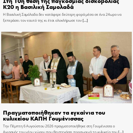
Στη 10η θέση της παγκόσμιας δισκοβολίας
Κ20 η Βασιλική Σαμολαδά
Η Βασιλική Σαμόλαδα δεν κατάφερε δεύτερη φορά μέσα σε ένα 24ωρο να
ξεπεράσει τον εαυτό της κι έτσι ολοκλήρωσε τον
[…]
Πραγματοποιήθηκαν τα εγκαίνια του
κυλικείου ΚΑΠΗ Γουμένισσας
Την Πέμπτη 6 Αυγούστου 2026 πραγματοποιήθηκε στη Γουμένισσα ο
Αγιασμός του νέου χώρου που θα στεγάσει προσωρινά το κυλικείο του
[…]