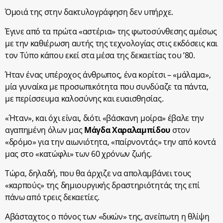
Όμοιά της στην δακτυλογράφηση δεν υπήρχε.
Έγινε από τα πρώτα «αστέρια» της φωτοσύνθεσης αμέσως
με την καθιέρωση αυτής της τεχνολογίας στις εκδόσεις και
τον Τύπο κάπου εκεί στα μέσα της δεκαετίας του ’80.
Ήταν ένας υπέροχος άνθρωπος, ένα κορίτσι – «μάλαμα»,
μία γυναίκα με προσωπικότητα που συνδύαζε τα πάντα,
με περίσσευμα καλοσύνης και ευαισθησίας.
«Ήταν», και όχι είναι, διότι «βάσκανη μοίρα» έβαλε την
αγαπημένη όλων μας
Μάγδα Χαραλαμπίδου
στον
«δρόμο» για την αιωνιότητα, «παίρνοντάς» την από κοντά
μας στο «κατώφλι» των 60 χρόνων ζωής.
Τώρα, δηλαδή, που θα άρχιζε να απολαμβάνει τους
«καρπούς» της δημιουργικής δραστηριότητάς της επί
πάνω από τρεις δεκαετίες.
Αβάσταχτος ο πόνος των «δικών» της, ανείπωτη η θλίψη