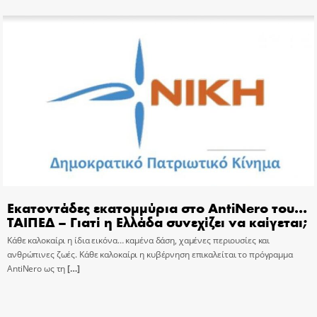
Εκατοντάδες εκατομμύρια στο AntiNero του…
ΤΑΙΠΕΔ – Γιατί η Ελλάδα συνεχίζει να καίγεται;
Κάθε καλοκαίρι η ίδια εικόνα… καμένα δάση, χαμένες περιουσίες και
ανθρώπινες ζωές. Κάθε καλοκαίρι η κυβέρνηση επικαλείται το πρόγραμμα
AntiNero ως τη
[…]