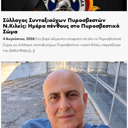
Σύλλογος Συνταξιούχων Πυροσβεστών
Ν.Κιλκίς: Ημέρα πένθους στο Πυροσβεστικό
Σώμα
4 Αυγούστου, 2026
Στο βαρύ κλίμα που επικρατεί σε όλο το Πυροσβεστικό
Σώμα, ως σύλλογος συνταξιούχων Πυροσβεστών νομού Κιλκίς, εκφράζουμε
την βαθιά θλίψη
[…]