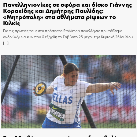
Πανελληνιονίκες σε σφύρα και δίσκο Γιάννης
Κορακίδης και Δημήτρης Παυλίδης:
«Μητρόπολη» στα αθλήματα ρίψεων το
Κιλκίς
Για τις πρωτιές τους στο πρόσφατο Stoiximan πανελλήνιο πρωτάθλημα
ανδρών/γυναικών που διεξήχθη το Σάββατο 25 μέχρι την Κυριακή 26 Ιουλίου
[…]