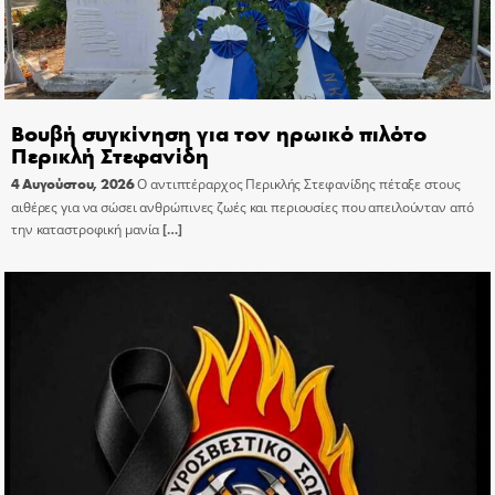
Βουβή συγκίνηση για τον ηρωικό πιλότο
Περικλή Στεφανίδη
4 Αυγούστου, 2026
Ο αντιπτέραρχος Περικλής Στεφανίδης πέταξε στους
αιθέρες για να σώσει ανθρώπινες ζωές και περιουσίες που απειλούνταν από
την καταστροφική μανία
[…]