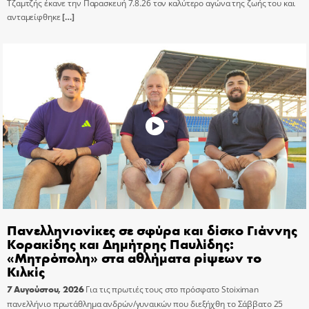
Τζαμτζής έκανε την Παρασκευή 7.8.26 τον καλύτερο αγώνα της ζωής του και
ανταμείφθηκε
[…]
Πανελληνιονίκες σε σφύρα και δίσκο Γιάννης
Κορακίδης και Δημήτρης Παυλίδης:
«Μητρόπολη» στα αθλήματα ρίψεων το
Κιλκίς
7 Αυγούστου, 2026
Για τις πρωτιές τους στο πρόσφατο Stoiximan
πανελλήνιο πρωτάθλημα ανδρών/γυναικών που διεξήχθη το Σάββατο 25