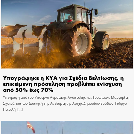
Υπογράφηκε η ΚΥΑ για Σχέδια Βελτίωσης, η
επικείμενη πρόσκληση προβλέπει ενίσχυση
από 50% έως 70%
Υπεγράφη από τον Υπουργό Αγροτικής Ανάπτυξης και Τροφίμων, Μαργαρίτη
Σχοινά, και τον Διοικητή της Ανεξάρτητης Αρχής Δημοσίων Εσόδων, Γιώργο
Πιτσιλή,
[…]