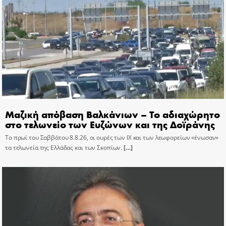
Μαζική απόβαση Βαλκάνιων – Το αδιαχώρητο
στο τελωνείο των Ευζώνων και της Δοϊράνης
Το πρωί του Σαββάτου 8.8.26, οι ουρές των ΙΧ και των λεωφορείων «ένωσαν»
τα τελωνεία της Ελλάδας και των Σκοπίων.
[…]