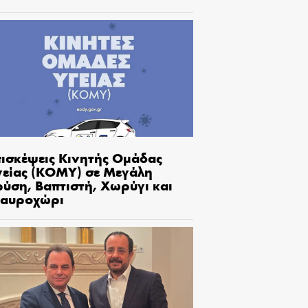
πισκέψεις Κινητής Ομάδας
γείας (ΚΟΜΥ) σε Μεγάλη
ρύση, Βαπτιστή, Χωρύγι και
ταυροχώρι