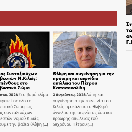
Στ
τ
α
Γ
ος Συνταξιούχων
Θλίψη και συγκίνηση για την
εστών Ν.Κιλκίς:
πρόωρη και αιφνίδια
πένθους στο
απώλεια του Πέτρου
βεστικό Σώμα
Καπασακαλίδη
Στο βαρύ κλίμα
Λύπη και
στου, 2026
3 Αυγούστου, 2026
κρατεί σε όλο το
συγκίνηση στην κοινωνία του
εστικό Σώμα, ως
Κιλκίς προκάλεσε το θλιβερό
ος συνταξιούχων
άγγελμα της αιφνίδιας όσο και
εστών νομού Κιλκίς,
πρόωρης απώλειας τού
ουμε την βαθιά θλίψη
58χρόνου Πέτρου
[…]
[…]