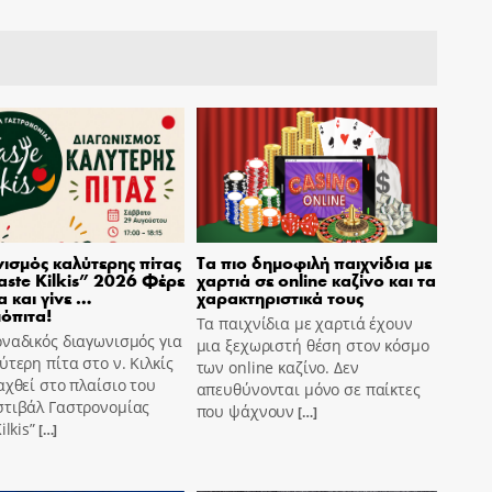
ισμός καλύτερης πίτας
Τα πιο δημοφιλή παιχνίδια με
aste Kilkis” 2026 Φέρε
χαρτιά σε online καζίνο και τα
α και γίνε …
χαρακτηριστικά τους
όπιτα!
Τα παιχνίδια με χαρτιά έχουν
ναδικός διαγωνισμός για
μια ξεχωριστή θέση στον κόσμο
ύτερη πίτα στο ν. Κιλκίς
των online καζίνο. Δεν
αχθεί στο πλαίσιο του
απευθύνονται μόνο σε παίκτες
στιβάλ Γαστρονομίας
που ψάχνουν
[…]
ilkis”
[…]