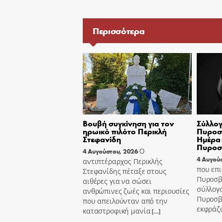
Περισσότερα
Βουβή συγκίνηση για τον
Σύλλογ
ηρωικό πιλότο Περικλή
Πυροσβ
Στεφανίδη
Ημέρα 
Πυροσ
Ο
4 Αυγούστου, 2026
4 Αυγού
αντιπτέραρχος Περικλής
που επι
Στεφανίδης πέταξε στους
Πυροσβ
αιθέρες για να σώσει
σύλλογ
ανθρώπινες ζωές και περιουσίες
Πυροσβ
που απειλούνταν από την
εκφράζ
καταστροφική μανία
[…]