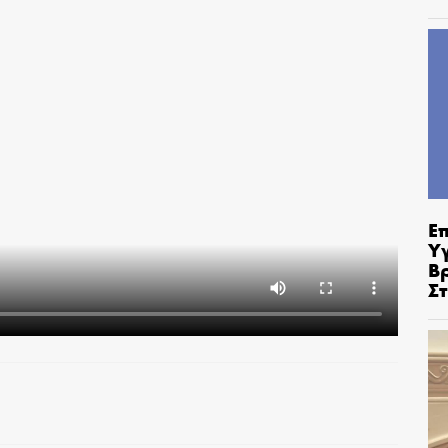
Ε
Υ
Β
Σ