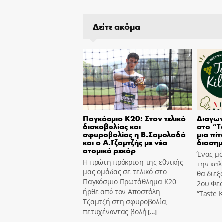
Δείτε ακόμα
Παγκόσμιο Κ20: Στον τελικό
Διαγων
δισκοβολίας και
στο “T
σφυροβολίας η Β.Σαμολαδά
μια πίτ
και ο Α.Τζαμτζής με νέα
διασημ
ατομικά ρεκόρ
Ένας μο
Η πρώτη πρόκριση της εθνικής
την καλ
μας ομάδας σε τελικό στο
θα διεξ
Παγκόσμιο Πρωτάθλημα Κ20
2ου Φε
ήρθε από τον Αποστόλη
“Taste K
Τζαμτζή στη σφυροβολία,
πετυχένοντας βολή
[…]