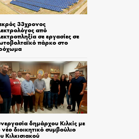
εκρός 33χρονος
λεκτρολόγος από
εκτροπληξία σε εργασίες σε
ωτοβολταϊκό πάρκο στο
ρόχωμα
υνεργασία δημάρχου Κιλκίς με
 νέο διοικητικό συμβούλιο
υ Κιλκισιακού