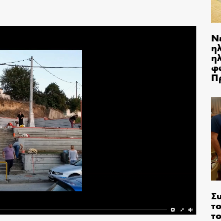
Ν
η
ηλ
φ
Π
Σ
το
το