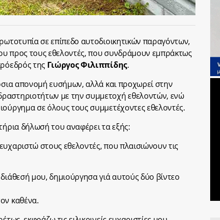
πρωτοτυπία σε επίπεδο αυτοδιοικητικών παραγόντων,
 του προς τους εθελοντές, που συνδράμουν εμπράκτως
πρόεδρός της
Γιώργος Φιλιππίδης
.
μόσια απονομή ευσήμων, αλλά και προχωρεί στην
δραστηριοτήτων με την συμμετοχή εθελοντών, ενώ
ιούργημα σε όλους τους συμμετέχοντες εθελοντές.
τήρια δήλωσή του αναφέρει τα εξής:
ευχαριστώ στους εθελοντές, που πλαισιώνουν τις
 διάθεσή μου, δημιούργησα γιά αυτούς δύο βίντεο
ον καθένα.
έτως, εκφράζω τις ειλικρινείς ευχαριστίες μου.