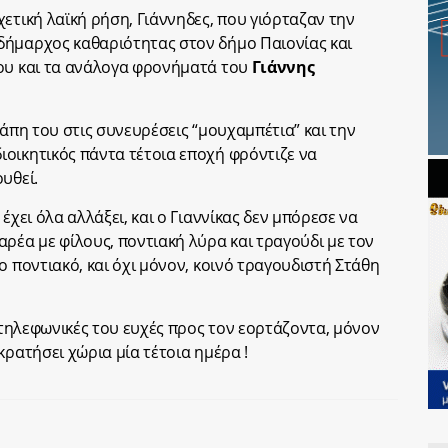
ετική λαϊκή ρήση, Γιάννηδες, που γιόρταζαν την
δήμαρχος καθαριότητας στον δήμο Παιονίας και
του και τα ανάλογα φρονήματά του
Γιάννης
γάπη του στις συνευρέσεις “μουχαμπέτια” και την
οικητικός πάντα τέτοια εποχή φρόντιζε να
υθεί.
έχει όλα αλλάξει, και ο Γιαννίκας δεν μπόρεσε να
ρέα με φίλους, ποντιακή λύρα και τραγούδι με τον
ο ποντιακό, και όχι μόνον, κοινό τραγουδιστή Στάθη
ς τηλεφωνικές του ευχές προς τον εορτάζοντα, μόνον
κρατήσει χώρια μία τέτοια ημέρα !