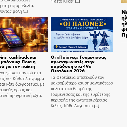
“Taste Kilkis”
[…]
ή στη σφυροβολία,
Ν
νοντας βολή
[…]
η
ηλ
φ
Π
pins, cashback και
Οι «Παίονες» Γουμένισσας
 μπόνους: Ποια η
πρωταγωνιστές στην
ά για τον παίκτη
παράδοση στα 49α
Θεοτόκεια 2026
ους είναι παντού στα
Τα Θεοτόκεια αποτελούν τον
καζίνο. Κάθε πλατφόρμα
μακροβιότερο και σημαντικότερο
αι κάτι διαφορετικό, με
πολιτιστικό θεσμό της
τικούς όρους και
Γουμένισσας και της ευρύτερης
τική πραγματική αξία.
περιοχής της αντιπεριφέρειας
Κιλκίς. Κάθε Αύγουστο,
[…]