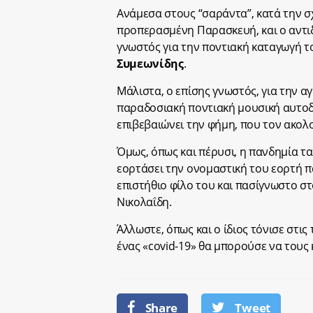
Ανάμεσα στους “σαράντα”, κατά την σχ
προπερασμένη Παρασκευή, και ο αντι
γνωστός για την ποντιακή καταγωγή 
Συμεωνίδης
.
Μάλιστα, ο επίσης γνωστός, για την α
παραδοσιακή ποντιακή μουσική αυτοδι
επιβεβαιώνει την φήμη, που τον ακολο
Όμως, όπως και πέρυσι, η πανδημία τα 
εορτάσει την ονομαστική του εορτή πα
επιστήθιο φίλο του και πασίγνωστο στ
Νικολαΐδη.
Άλλωστε, όπως και ο ίδιος τόνισε στι
ένας «covid-19» θα μπορούσε να τους 
Share
Tweet