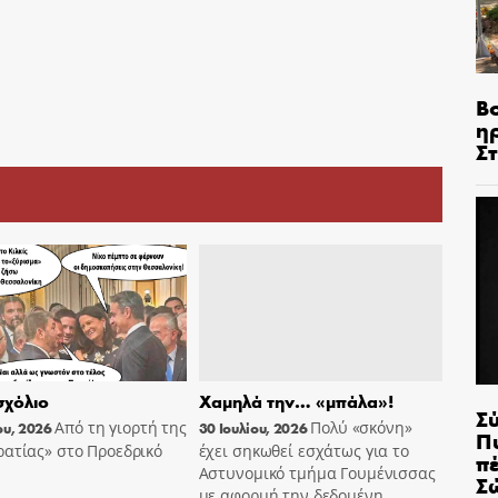
Β
η
Σ
χόλιο
Χαμηλά την… «μπάλα»!
Σ
Από τη γιορτή της
Πολύ «σκόνη»
ου, 2026
30 Ιουλίου, 2026
Π
ατίας» στο Προεδρικό
έχει σηκωθεί εσχάτως για το
π
Αστυνομικό τμήμα Γουμένισσας
Σ
με αφορμή την δεδομένη