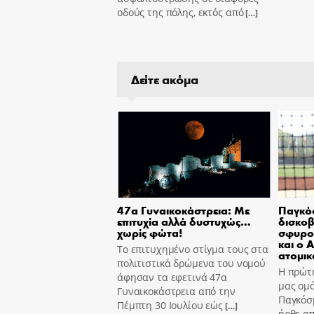
οδούς της πόλης, εκτός από
[…]
Δείτε ακόμα
47α Γυναικοκάστρεια: Με
Παγκόσ
επιτυχία αλλά δυστυχώς…
δισκοβ
χωρίς φώτα!
σφυρο
και ο 
Το επιτυχημένο στίγμα τους στα
ατομικ
πολιτιστικά δρώμενα του νομού
Η πρώτη
άφησαν τα εφετινά 47α
μας ομά
Γυναικοκάστρεια από την
Παγκόσ
Πέμπτη 30 Ιουλίου εώς
[…]
ήρθε α