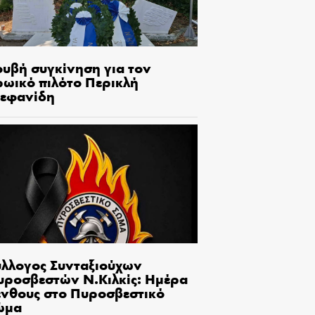
ουβή συγκίνηση για τον
ρωικό πιλότο Περικλή
τεφανίδη
ύλλογος Συνταξιούχων
υροσβεστών Ν.Κιλκίς: Ημέρα
ένθους στο Πυροσβεστικό
ώμα