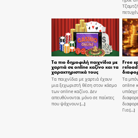
Τζαμτζ
πετυχέ
Τα πιο δημοφιλή παιχνίδια με
Free s
χαρτιά σε online καζίνο και τα
reload
χαρακτηριστικά τους
διαφορ
Τα παιχνίδια με χαρτιά έχουν
Τα μπόν
μια ξεχωριστή θέση στον κόσμο
online 
των online καζίνο. Δεν
υπόσχετ
απευθύνονται μόνο σε παίκτες
διαφορε
που ψάχνουν
διαφορε
[…]
Για
[…]