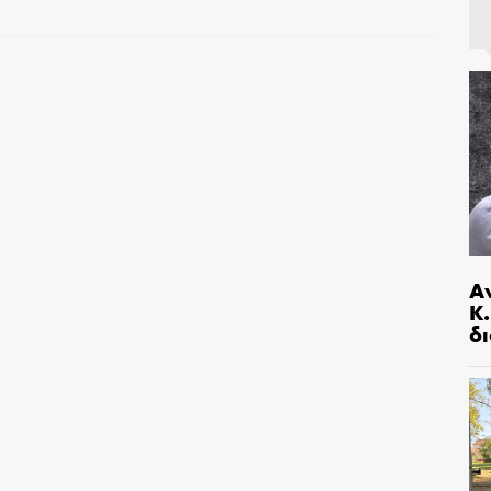
Α
Κ
δι