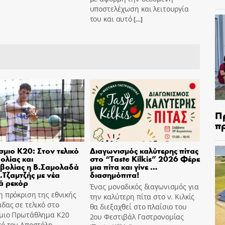
υποστελέχωση και λειτουργία
του και αυτό
[…]
Π
π
μιο Κ20: Στον τελικό
Διαγωνισμός καλύτερης πίτας
ολίας και
στο “Taste Kilkis” 2026 Φέρε
βολίας η Β.Σαμολαδά
μια πίτα και γίνε …
Α.Τζαμτζής με νέα
διασημόπιτα!
ά ρεκόρ
Ένας μοναδικός διαγωνισμός για
 πρόκριση της εθνικής
την καλύτερη πίτα στο ν. Κιλκίς
δας σε τελικό στο
θα διεξαχθεί στο πλαίσιο του
μιο Πρωτάθλημα Κ20
2ου Φεστιβάλ Γαστρονομίας
πό τον Αποστόλη