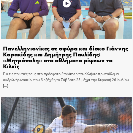
Πανελληνιονίκες σε σφύρα και δίσκο Γιάννης
Κορακίδης και Δημήτρης Παυλίδης:
«Μητρόπολη» στα αθλήματα ρίψεων το
Κιλκίς
Για τις πρωτιές τους στο πρόσφατο Stoiximan πανελλήνιο πρωτάθλημα
ανδρών/γυναικών που διεξήχθη το Σάββατο 25 μέχρι την Κυριακή 26 Ιουλίου
[…]