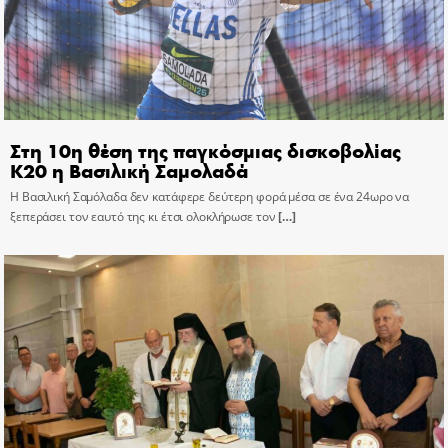
Στη 10η θέση της παγκόσμιας δισκοβολίας
Κ20 η Βασιλική Σαμολαδά
Η Βασιλική Σαμόλαδα δεν κατάφερε δεύτερη φορά μέσα σε ένα 24ωρο να
ξεπεράσει τον εαυτό της κι έτσι ολοκλήρωσε τον
[…]